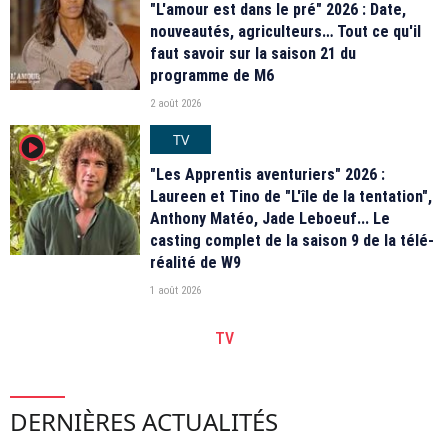
"L'amour est dans le pré" 2026 : Date,
nouveautés, agriculteurs… Tout ce qu'il
faut savoir sur la saison 21 du
programme de M6
2 août 2026
TV
player2
"Les Apprentis aventuriers" 2026 :
Laureen et Tino de "L'île de la tentation",
Anthony Matéo, Jade Leboeuf... Le
casting complet de la saison 9 de la télé-
réalité de W9
1 août 2026
TV
DERNIÈRES ACTUALITÉS