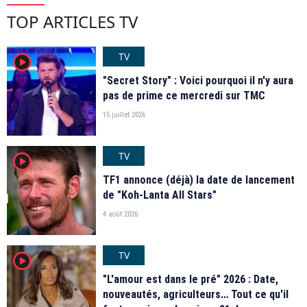
TOP ARTICLES TV
TV
player2
"Secret Story" : Voici pourquoi il n'y aura
pas de prime ce mercredi sur TMC
15 juillet 2026
TV
player2
TF1 annonce (déjà) la date de lancement
de "Koh-Lanta All Stars"
4 août 2026
TV
player2
"L'amour est dans le pré" 2026 : Date,
nouveautés, agriculteurs… Tout ce qu'il