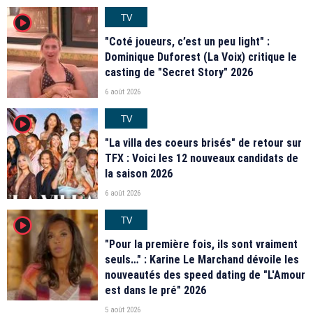
TV
player2
"Coté joueurs, c’est un peu light" :
Dominique Duforest (La Voix) critique le
casting de "Secret Story" 2026
6 août 2026
TV
player2
"La villa des coeurs brisés" de retour sur
TFX : Voici les 12 nouveaux candidats de
la saison 2026
6 août 2026
TV
player2
"Pour la première fois, ils sont vraiment
seuls…" : Karine Le Marchand dévoile les
nouveautés des speed dating de "L'Amour
est dans le pré" 2026
5 août 2026