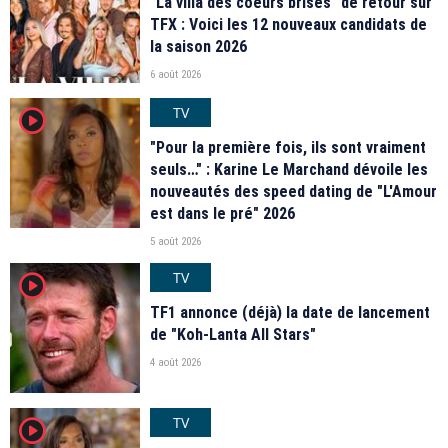
"La villa des coeurs brisés" de retour sur
TFX : Voici les 12 nouveaux candidats de
la saison 2026
6 août 2026
TV
player2
"Pour la première fois, ils sont vraiment
seuls…" : Karine Le Marchand dévoile les
nouveautés des speed dating de "L'Amour
est dans le pré" 2026
5 août 2026
TV
player2
TF1 annonce (déjà) la date de lancement
de "Koh-Lanta All Stars"
4 août 2026
TV
player2