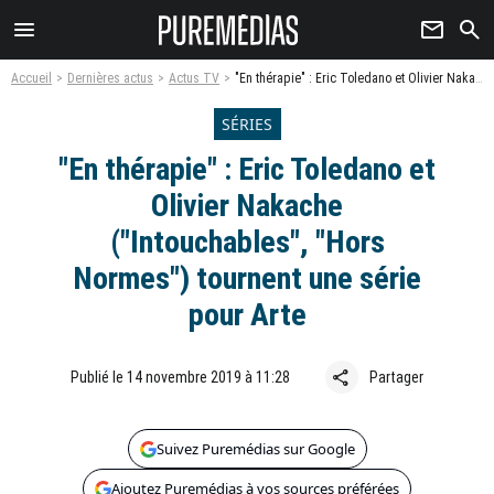
menu
newsletter
search
Accueil
Dernières actus
Actus TV
"En thérapie" : Eric Toledano et Olivier Nakache ("Intouchables", "Hors Normes") tournent une série pour Arte
SÉRIES
"En thérapie" : Eric Toledano et
Olivier Nakache
("Intouchables", "Hors
Normes") tournent une série
pour Arte
share
Publié le 14 novembre 2019 à 11:28
Partager
Suivez Puremédias sur Google
Ajoutez Puremédias à vos sources préférées