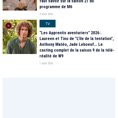
faut savoir sur la saison 21 du
programme de M6
2 août 2026
TV
player2
"Les Apprentis aventuriers" 2026 :
Laureen et Tino de "L'île de la tentation",
Anthony Matéo, Jade Leboeuf... Le
casting complet de la saison 9 de la télé-
réalité de W9
1 août 2026