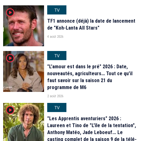
TV
player2
TF1 annonce (déjà) la date de lancement
de "Koh-Lanta All Stars"
4 août 2026
TV
player2
"L'amour est dans le pré" 2026 : Date,
nouveautés, agriculteurs… Tout ce qu'il
faut savoir sur la saison 21 du
programme de M6
2 août 2026
TV
player2
"Les Apprentis aventuriers" 2026 :
Laureen et Tino de "L'île de la tentation",
Anthony Matéo, Jade Leboeuf... Le
casting complet de la saison 9 de la télé-