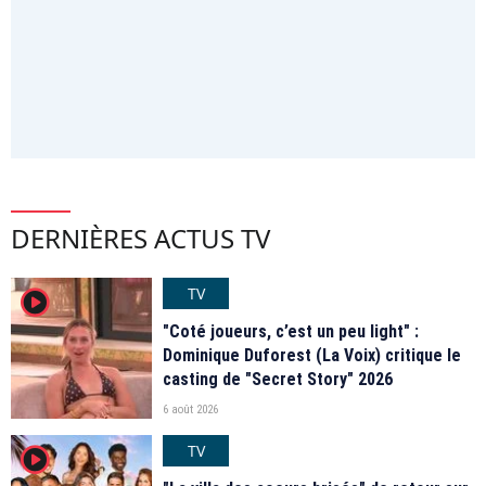
DERNIÈRES ACTUS TV
TV
player2
"Coté joueurs, c’est un peu light" :
Dominique Duforest (La Voix) critique le
casting de "Secret Story" 2026
6 août 2026
TV
player2