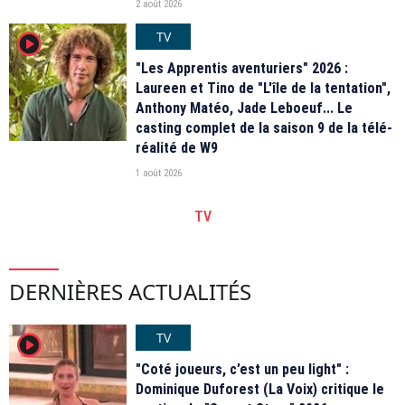
2 août 2026
TV
player2
"Les Apprentis aventuriers" 2026 :
Laureen et Tino de "L'île de la tentation",
Anthony Matéo, Jade Leboeuf... Le
casting complet de la saison 9 de la télé-
réalité de W9
1 août 2026
TV
DERNIÈRES ACTUALITÉS
TV
player2
"Coté joueurs, c’est un peu light" :
Dominique Duforest (La Voix) critique le