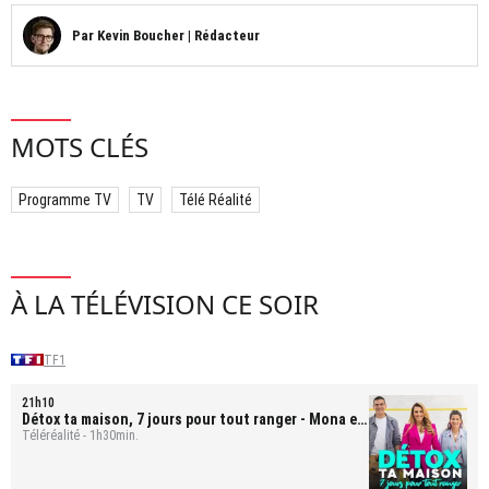
Par
Kevin Boucher
|
Rédacteur
MOTS CLÉS
Programme TV
TV
Télé Réalité
À LA TÉLÉVISION CE SOIR
TF1
21h10
Détox ta maison, 7 jours pour tout ranger
- Mona et
Bastien
Téléréalité - 1h30min.