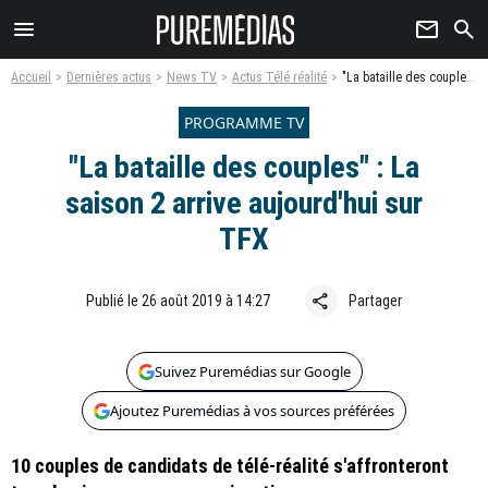
menu
newsletter
search
Accueil
Dernières actus
News TV
Actus Télé réalité
"La bataille des couples" : La saison 2 arrive aujourd'hui sur TFX
PROGRAMME TV
"La bataille des couples" : La
saison 2 arrive aujourd'hui sur
TFX
share
Publié le 26 août 2019 à 14:27
Partager
Suivez Puremédias sur Google
Ajoutez Puremédias à vos sources préférées
10 couples de candidats de télé-réalité s'affronteront