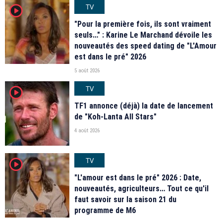
TV
player2
"Pour la première fois, ils sont vraiment
seuls…" : Karine Le Marchand dévoile les
nouveautés des speed dating de "L'Amour
est dans le pré" 2026
5 août 2026
TV
player2
TF1 annonce (déjà) la date de lancement
de "Koh-Lanta All Stars"
4 août 2026
TV
player2
"L'amour est dans le pré" 2026 : Date,
nouveautés, agriculteurs… Tout ce qu'il
faut savoir sur la saison 21 du
programme de M6