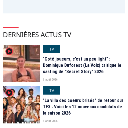
DERNIÈRES ACTUS TV
TV
player2
"Coté joueurs, c’est un peu light" :
Dominique Duforest (La Voix) critique le
casting de "Secret Story" 2026
6 août 2026
TV
player2
"La villa des coeurs brisés" de retour sur
TFX : Voici les 12 nouveaux candidats de
la saison 2026
6 août 2026