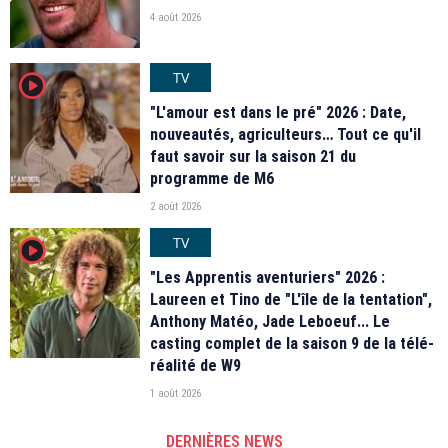
4 août 2026
TV
player2
"L'amour est dans le pré" 2026 : Date,
nouveautés, agriculteurs… Tout ce qu'il
faut savoir sur la saison 21 du
programme de M6
2 août 2026
TV
player2
"Les Apprentis aventuriers" 2026 :
Laureen et Tino de "L'île de la tentation",
Anthony Matéo, Jade Leboeuf... Le
casting complet de la saison 9 de la télé-
réalité de W9
1 août 2026
DERNIÈRES NEWS