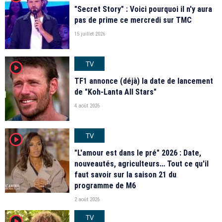
"Secret Story" : Voici pourquoi il n'y aura
pas de prime ce mercredi sur TMC
15 juillet 2026
TV
player2
TF1 annonce (déjà) la date de lancement
de "Koh-Lanta All Stars"
4 août 2026
TV
player2
"L'amour est dans le pré" 2026 : Date,
nouveautés, agriculteurs… Tout ce qu'il
faut savoir sur la saison 21 du
programme de M6
2 août 2026
TV
player2