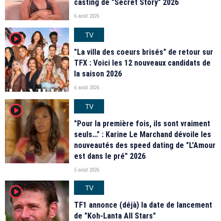
casting de "Secret Story" 2026
6 août 2026
TV
player2
"La villa des coeurs brisés" de retour sur
TFX : Voici les 12 nouveaux candidats de
la saison 2026
6 août 2026
TV
player2
"Pour la première fois, ils sont vraiment
seuls…" : Karine Le Marchand dévoile les
nouveautés des speed dating de "L'Amour
est dans le pré" 2026
5 août 2026
TV
player2
TF1 annonce (déjà) la date de lancement
de "Koh-Lanta All Stars"