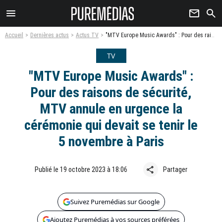
menu
newsletter
search
Accueil
Dernières actus
Actus TV
"MTV Europe Music Awards" : Pour des raisons de sécurité, MTV annule en urgence la cérémonie qui devait se tenir le 5 novembre à Paris
TV
"MTV Europe Music Awards" :
Pour des raisons de sécurité,
MTV annule en urgence la
cérémonie qui devait se tenir le
5 novembre à Paris
share
Publié le 19 octobre 2023 à 18:06
Partager
Suivez Puremédias sur Google
Ajoutez Puremédias à vos sources préférées