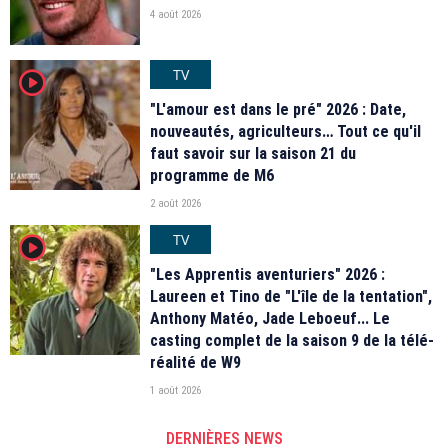
4 août 2026
TV
player2
"L'amour est dans le pré" 2026 : Date,
nouveautés, agriculteurs… Tout ce qu'il
faut savoir sur la saison 21 du
programme de M6
2 août 2026
TV
player2
"Les Apprentis aventuriers" 2026 :
Laureen et Tino de "L'île de la tentation",
Anthony Matéo, Jade Leboeuf... Le
casting complet de la saison 9 de la télé-
réalité de W9
1 août 2026
DERNIÈRES NEWS