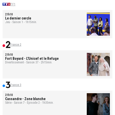
TF1
21h10
Le dernier cercle
Jeu - Saison 1 - 1h15min.
France 2
21h10
Fort Boyard
- L'Unicef et le Refuge
Divertissement - Saison 37 - 2h15min.
France 3
21h10
Cassandre
- Zone blanche
Série - Saison 7 - Épisode 2 - 1h35min.