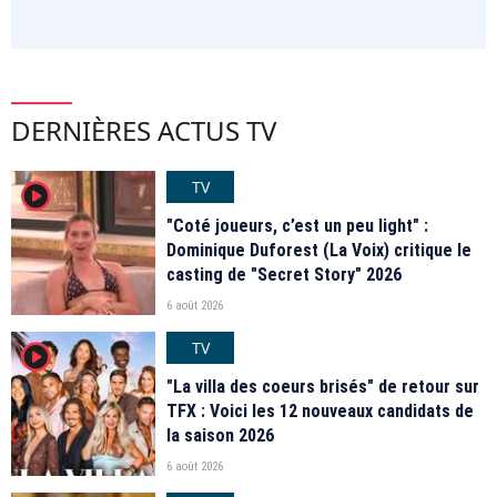
DERNIÈRES ACTUS TV
TV
player2
"Coté joueurs, c’est un peu light" :
Dominique Duforest (La Voix) critique le
casting de "Secret Story" 2026
6 août 2026
TV
player2
"La villa des coeurs brisés" de retour sur
TFX : Voici les 12 nouveaux candidats de
la saison 2026
6 août 2026