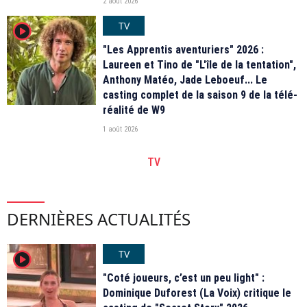
2 août 2026
TV
player2
"Les Apprentis aventuriers" 2026 :
Laureen et Tino de "L'île de la tentation",
Anthony Matéo, Jade Leboeuf... Le
casting complet de la saison 9 de la télé-
réalité de W9
1 août 2026
TV
DERNIÈRES ACTUALITÉS
TV
player2
"Coté joueurs, c’est un peu light" :
Dominique Duforest (La Voix) critique le