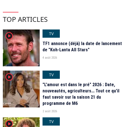
TOP ARTICLES
TV
player2
TF1 annonce (déjà) la date de lancement
de "Koh-Lanta All Stars"
4 août 2026
TV
player2
"L'amour est dans le pré" 2026 : Date,
nouveautés, agriculteurs… Tout ce qu'il
faut savoir sur la saison 21 du
programme de M6
2 août 2026
TV
player2