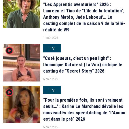
"Les Apprentis aventuriers" 2026 :
Laureen et Tino de "L'île de la tentation",
Anthony Matéo, Jade Leboeuf... Le
casting complet de la saison 9 de la télé-
réalité de W9
1 août 2026
TV
player2
"Coté joueurs, c’est un peu light" :
Dominique Duforest (La Voix) critique le
casting de "Secret Story" 2026
6 août 2026
TV
player2
"Pour la première fois, ils sont vraiment
seuls…" : Karine Le Marchand dévoile les
nouveautés des speed dating de "L'Amour
est dans le pré" 2026
5 août 2026