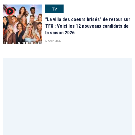
TV
player2
"La villa des coeurs brisés" de retour sur
TFX : Voici les 12 nouveaux candidats de
la saison 2026
6 août 2026