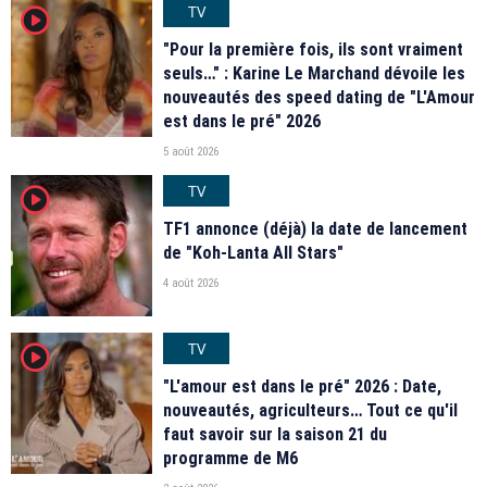
TV
player2
"Pour la première fois, ils sont vraiment
seuls…" : Karine Le Marchand dévoile les
nouveautés des speed dating de "L'Amour
est dans le pré" 2026
5 août 2026
TV
player2
TF1 annonce (déjà) la date de lancement
de "Koh-Lanta All Stars"
4 août 2026
TV
player2
"L'amour est dans le pré" 2026 : Date,
nouveautés, agriculteurs… Tout ce qu'il
faut savoir sur la saison 21 du
programme de M6