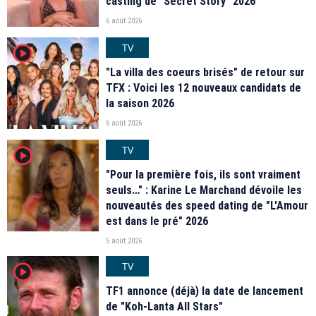
casting de "Secret Story" 2026
6 août 2026
TV
player2
"La villa des coeurs brisés" de retour sur
TFX : Voici les 12 nouveaux candidats de
la saison 2026
6 août 2026
TV
player2
"Pour la première fois, ils sont vraiment
seuls…" : Karine Le Marchand dévoile les
nouveautés des speed dating de "L'Amour
est dans le pré" 2026
5 août 2026
TV
player2
TF1 annonce (déjà) la date de lancement
de "Koh-Lanta All Stars"