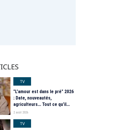
ICLES
TV
"L'amour est dans le pré" 2026
: Date, nouveautés,
agriculteurs… Tout ce qu'il
faut savoir sur la saison 21 du
2 août 2026
programme de M6
TV