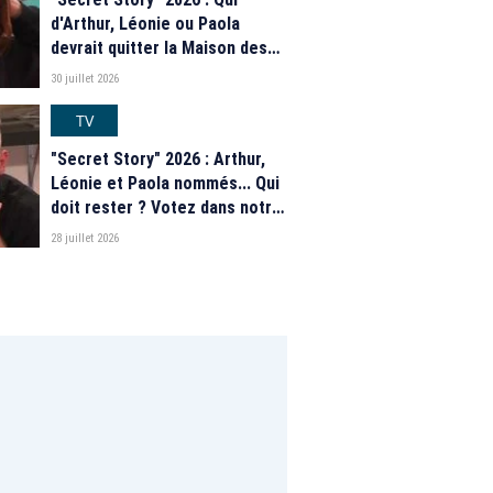
d'Arthur, Léonie ou Paola
devrait quitter la Maison des
secrets ce soir ? Les
30 juillet 2026
estimations de notre sondage
TV
"Secret Story" 2026 : Arthur,
Léonie et Paola nommés... Qui
doit rester ? Votez dans notre
sondage
28 juillet 2026