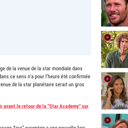
player2
ge de la venue de la star mondiale dans
dans ce sens n'a pour l'heure été confirmée
player2
enue de la star planétaire serait un gros
oir avant le retour de la "Star Academy" sur
player2
"Courage Tour" européen a une nouvelle fois