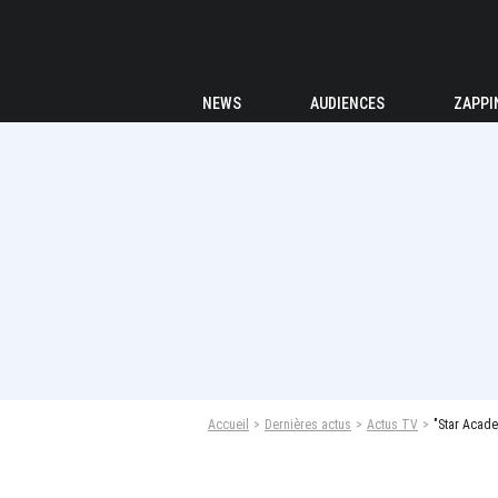
NEWS
AUDIENCES
ZAPPI
Accueil
Dernières actus
Actus TV
"Star Acade