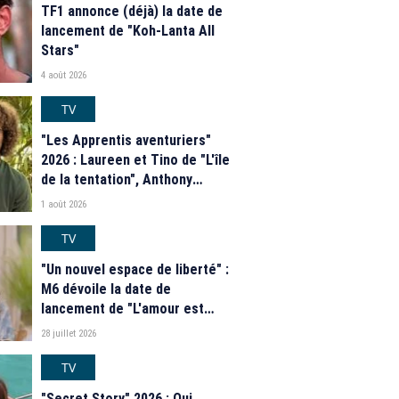
TF1 annonce (déjà) la date de
lancement de "Koh-Lanta All
Stars"
4 août 2026
TV
"Les Apprentis aventuriers"
2026 : Laureen et Tino de "L'île
de la tentation", Anthony
Matéo, Jade Leboeuf... Le
1 août 2026
casting complet de la saison 9
de la télé-réalité de W9
TV
"Un nouvel espace de liberté" :
M6 dévoile la date de
lancement de "L'amour est
dans le pré" 2026 et une
28 juillet 2026
grande nouveauté pour Karine
Le Marchand
TV
"Secret Story" 2026 : Qui