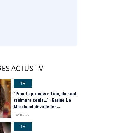
ES ACTUS TV
TV
"Pour la première fois, ils sont
vraiment seuls…" : Karine Le
Marchand dévoile les
nouveautés des speed dating
5 août 2026
de "L'Amour est dans le pré"
2026
TV