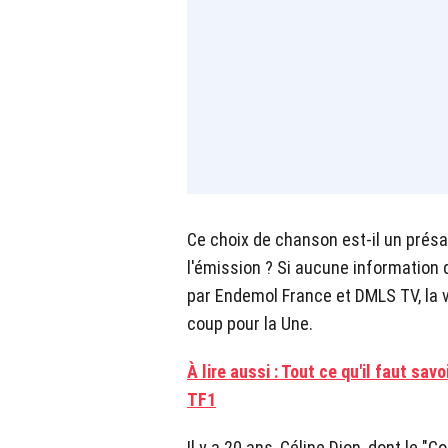
Ce choix de chanson est-il un présa
l'émission ? Si aucune information 
par Endemol France et DMLS TV, la v
coup pour la Une.
À lire aussi : Tout ce qu'il faut sav
TF1
Il y a 20 ans, Céline Dion, dont le 