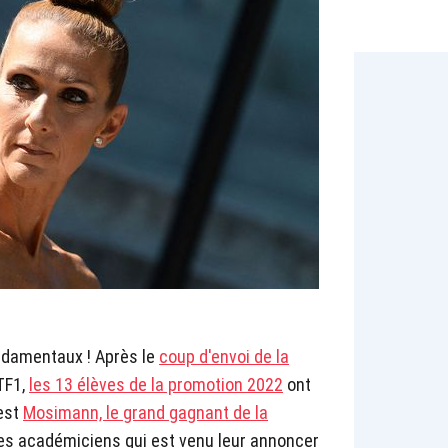
ndamentaux ! Après le
coup d'envoi de la
TF1,
les 13 élèves de la promotion 2022
ont
est
Mosimann, le grand gagnant de la
des académiciens qui est venu leur annoncer