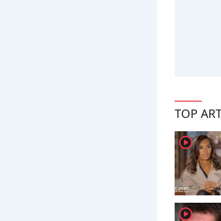
TOP ART
player2
player2