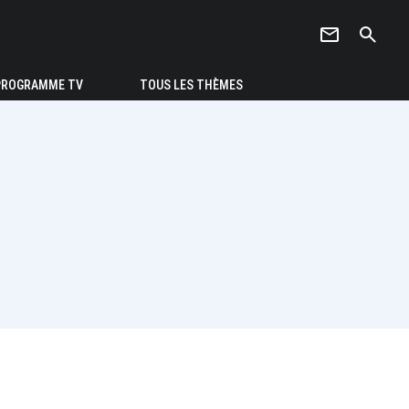
newsletter
search
PROGRAMME TV
TOUS LES THÈMES