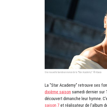
Une nouvelle bande-annonce de la "Star Academy". © Abaca
La "Star Academy" retrouve ses fo
dixième saison
samedi dernier sur 
découvert dimanche leur hymne. C'
saison 7
et réalisateur de l'album 