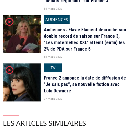
"débats régionaux" sur France 3
10 mars 2026
AUDIENCES
player2
Audiences : Flavie Flament décroche son
double record de saison sur France 3,
"Les maternelles XXL" atteint (enfin) les
2% de PDA sur France 5
10 mars 2026
TV
player2
France 2 annonce la date de diffusion de
"Je sais pas", sa nouvelle fiction avec
Lola Dewaere
22 mars 2026
LES ARTICLES SIMILAIRES