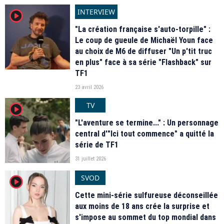
INTERVIEW
player2
"La création française s'auto-torpille" :
Le coup de gueule de Michaël Youn face
au choix de M6 de diffuser "Un p'tit truc
en plus" face à sa série "Flashback" sur
TF1
23 avril 2026
TV
player2
"L'aventure se termine..." : Un personnage
central d'"Ici tout commence" a quitté la
série de TF1
31 juillet 2026
SVOD
player2
Cette mini-série sulfureuse déconseillée
aux moins de 18 ans crée la surprise et
s'impose au sommet du top mondial dans