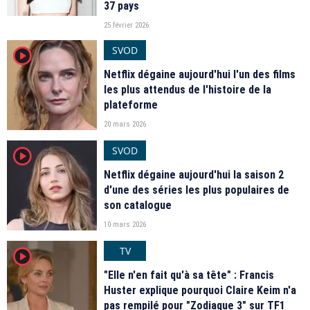
37 pays
25 février 2026
SVOD
player2
Netflix dégaine aujourd'hui l'un des films
les plus attendus de l'histoire de la
plateforme
20 mars 2026
SVOD
player2
Netflix dégaine aujourd'hui la saison 2
d'une des séries les plus populaires de
son catalogue
10 mars 2026
TV
player2
"Elle n'en fait qu'à sa tête" : Francis
Huster explique pourquoi Claire Keim n'a
pas rempilé pour "Zodiaque 3" sur TF1