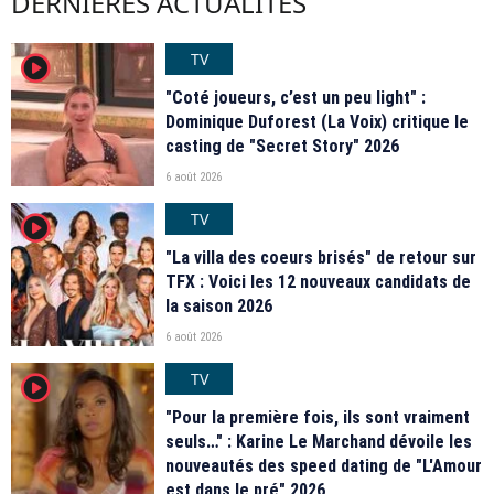
DERNIÈRES ACTUALITÉS
TV
player2
"Coté joueurs, c’est un peu light" :
Dominique Duforest (La Voix) critique le
casting de "Secret Story" 2026
6 août 2026
TV
player2
"La villa des coeurs brisés" de retour sur
TFX : Voici les 12 nouveaux candidats de
la saison 2026
6 août 2026
TV
player2
"Pour la première fois, ils sont vraiment
seuls…" : Karine Le Marchand dévoile les
nouveautés des speed dating de "L'Amour
est dans le pré" 2026