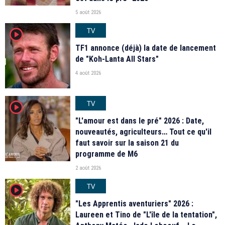
5 août 2026
TV
player2
TF1 annonce (déjà) la date de lancement
de "Koh-Lanta All Stars"
4 août 2026
TV
player2
"L'amour est dans le pré" 2026 : Date,
nouveautés, agriculteurs… Tout ce qu'il
faut savoir sur la saison 21 du
programme de M6
2 août 2026
TV
player2
"Les Apprentis aventuriers" 2026 :
Laureen et Tino de "L'île de la tentation",