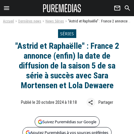
menu
newsletter
search
Accueil
Dernières news
News Séries
"Astrid et Raphaëlle" : France 2 annonce (enfin) la date de diffusion de la saison 5 de sa série à succès avec Sara Mortensen et Lola Dewaere
SÉRIES
"Astrid et Raphaëlle" : France 2
annonce (enfin) la date de
diffusion de la saison 5 de sa
série à succès avec Sara
Mortensen et Lola Dewaere
share
Publié le 20 octobre 2024 à 18:18
Partager
Suivez Puremédias sur Google
Ajoutez Puremédias à vos sources préférées