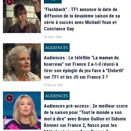
player2
"Flashback" : TF1 annonce la date de
diffusion de la deuxième saison de sa
série à succès avec Michaël Youn et
Constance Gay
22 mars 2026
AUDIENCES
Audiences : Le téléfilm "La maman du
bourreau" sur France 2 a-t-il réussi à
tirer son épingle du jeu face à "Elsbeth"
sur TF1 et les JO sur France 3 ?
19 février 2026
AUDIENCES
player2
Audiences pré-access : 2e meilleur score
de la saison pour "Tout le monde a son
mot à dire" avec Bruno Guillon et Sidonie
Bonnec sur France 2, fiasco pour les