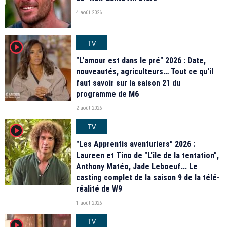
4 août 2026
TV
player2
"L'amour est dans le pré" 2026 : Date,
nouveautés, agriculteurs… Tout ce qu'il
faut savoir sur la saison 21 du
programme de M6
2 août 2026
TV
player2
"Les Apprentis aventuriers" 2026 :
Laureen et Tino de "L'île de la tentation",
Anthony Matéo, Jade Leboeuf... Le
casting complet de la saison 9 de la télé-
réalité de W9
1 août 2026
TV
player2