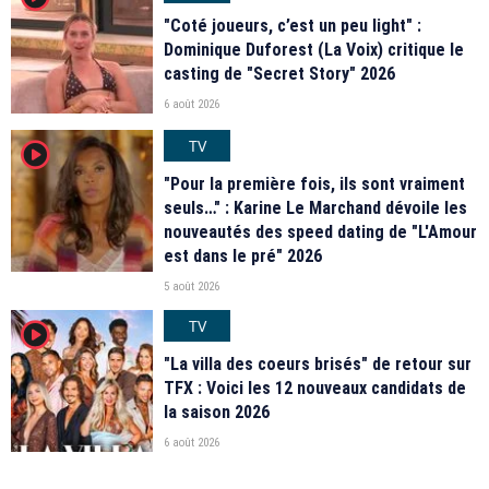
"Coté joueurs, c’est un peu light" :
Dominique Duforest (La Voix) critique le
casting de "Secret Story" 2026
6 août 2026
TV
player2
"Pour la première fois, ils sont vraiment
seuls…" : Karine Le Marchand dévoile les
nouveautés des speed dating de "L'Amour
est dans le pré" 2026
5 août 2026
TV
player2
"La villa des coeurs brisés" de retour sur
TFX : Voici les 12 nouveaux candidats de
la saison 2026
6 août 2026