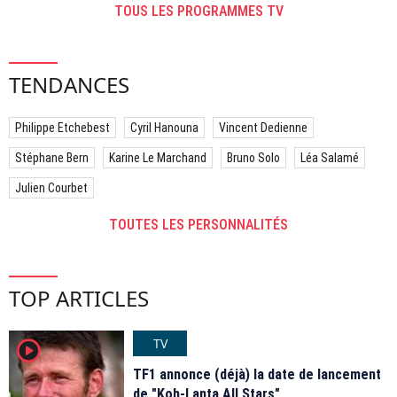
TOUS LES PROGRAMMES TV
TENDANCES
Philippe Etchebest
Cyril Hanouna
Vincent Dedienne
Stéphane Bern
Karine Le Marchand
Bruno Solo
Léa Salamé
Julien Courbet
TOUTES LES PERSONNALITÉS
TOP ARTICLES
TV
player2
TF1 annonce (déjà) la date de lancement
de "Koh-Lanta All Stars"