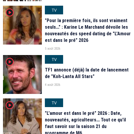
TV
player2
"Pour la première fois, ils sont vraiment
seuls…" : Karine Le Marchand dévoile les
nouveautés des speed dating de "L'Amour
est dans le pré" 2026
5 août 2026
TV
player2
TF1 annonce (déjà) la date de lancement
de "Koh-Lanta All Stars"
4 août 2026
TV
player2
"L'amour est dans le pré" 2026 : Date,
nouveautés, agriculteurs… Tout ce qu'il
faut savoir sur la saison 21 du
programme de M6