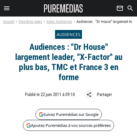
menu
newsletter
search
Accueil
Dernières news
Actus Audiences
Audiences : "Dr House" largement leader, "X-Factor" au plus bas, TMC et France 3 en forme
AUDIENCES
Audiences : "Dr House"
largement leader, "X-Factor" au
plus bas, TMC et France 3 en
forme
share
Publié le 22 juin 2011 à 09:10
Partager
Suivez Puremédias sur Google
Ajoutez Puremédias à vos sources préférées