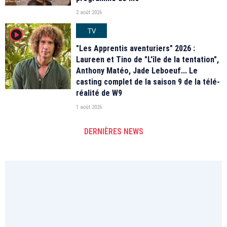
2 août 2026
TV
player2
"Les Apprentis aventuriers" 2026 :
Laureen et Tino de "L'île de la tentation",
Anthony Matéo, Jade Leboeuf... Le
casting complet de la saison 9 de la télé-
réalité de W9
1 août 2026
DERNIÈRES NEWS