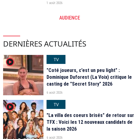
1 août 2026
AUDIENCE
DERNIÈRES ACTUALITÉS
TV
player2
"Coté joueurs, c’est un peu light" :
Dominique Duforest (La Voix) critique le
casting de "Secret Story" 2026
6 août 2026
TV
player2
"La villa des coeurs brisés" de retour sur
TFX : Voici les 12 nouveaux candidats de
la saison 2026
6 août 2026