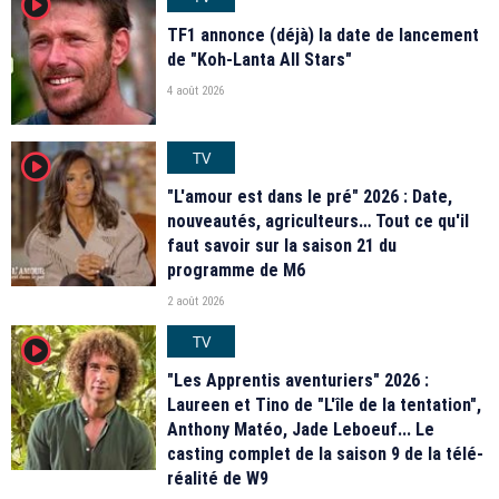
player2
TF1 annonce (déjà) la date de lancement
de "Koh-Lanta All Stars"
4 août 2026
TV
player2
"L'amour est dans le pré" 2026 : Date,
nouveautés, agriculteurs… Tout ce qu'il
faut savoir sur la saison 21 du
programme de M6
2 août 2026
TV
player2
"Les Apprentis aventuriers" 2026 :
Laureen et Tino de "L'île de la tentation",
Anthony Matéo, Jade Leboeuf... Le
casting complet de la saison 9 de la télé-
réalité de W9