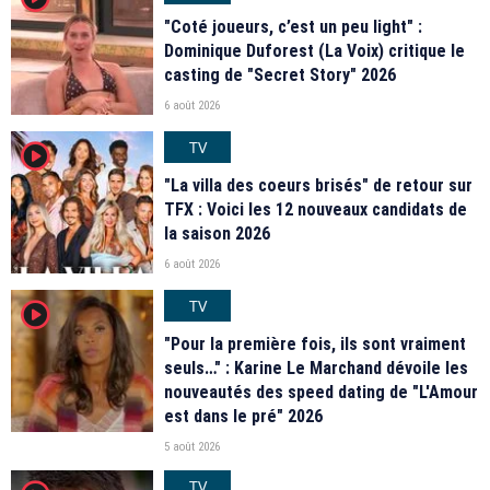
"Coté joueurs, c’est un peu light" :
Dominique Duforest (La Voix) critique le
casting de "Secret Story" 2026
6 août 2026
TV
player2
"La villa des coeurs brisés" de retour sur
TFX : Voici les 12 nouveaux candidats de
la saison 2026
6 août 2026
TV
player2
"Pour la première fois, ils sont vraiment
seuls…" : Karine Le Marchand dévoile les
nouveautés des speed dating de "L'Amour
est dans le pré" 2026
5 août 2026
TV