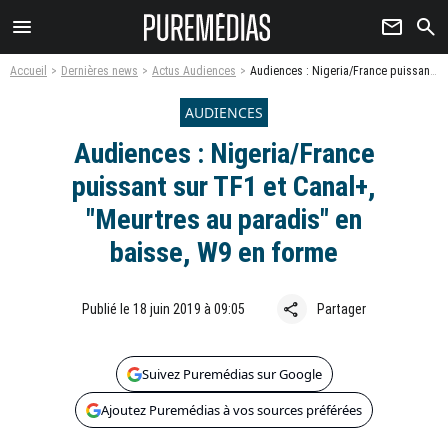
menu
newsletter
search
Accueil
Dernières news
Actus Audiences
Audiences : Nigeria/France puissant sur TF1 et Canal+, "Meurtres au paradis" en baisse, W9 en forme
AUDIENCES
Audiences : Nigeria/France
puissant sur TF1 et Canal+,
"Meurtres au paradis" en
baisse, W9 en forme
share
Publié le 18 juin 2019 à 09:05
Partager
Suivez Puremédias sur Google
Ajoutez Puremédias à vos sources préférées