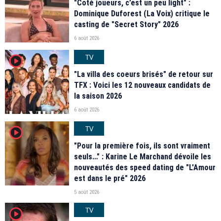
"Coté joueurs, c’est un peu light" :
Dominique Duforest (La Voix) critique le
casting de "Secret Story" 2026
6 août 2026
TV
player2
"La villa des coeurs brisés" de retour sur
TFX : Voici les 12 nouveaux candidats de
la saison 2026
6 août 2026
TV
player2
"Pour la première fois, ils sont vraiment
seuls…" : Karine Le Marchand dévoile les
nouveautés des speed dating de "L'Amour
est dans le pré" 2026
5 août 2026
TV
player2