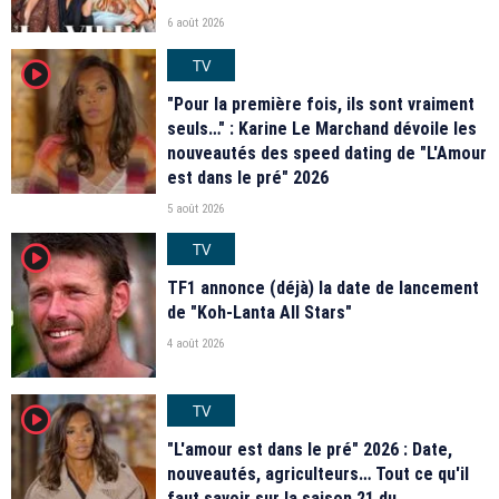
6 août 2026
TV
player2
"Pour la première fois, ils sont vraiment
seuls…" : Karine Le Marchand dévoile les
nouveautés des speed dating de "L'Amour
est dans le pré" 2026
5 août 2026
TV
player2
TF1 annonce (déjà) la date de lancement
de "Koh-Lanta All Stars"
4 août 2026
TV
player2
"L'amour est dans le pré" 2026 : Date,
nouveautés, agriculteurs… Tout ce qu'il
faut savoir sur la saison 21 du