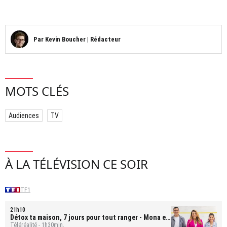
Par
Kevin Boucher
|
Rédacteur
MOTS CLÉS
Audiences
TV
À LA TÉLÉVISION CE SOIR
TF1
21h10
Détox ta maison, 7 jours pour tout ranger
- Mona et
Bastien
Téléréalité - 1h30min.