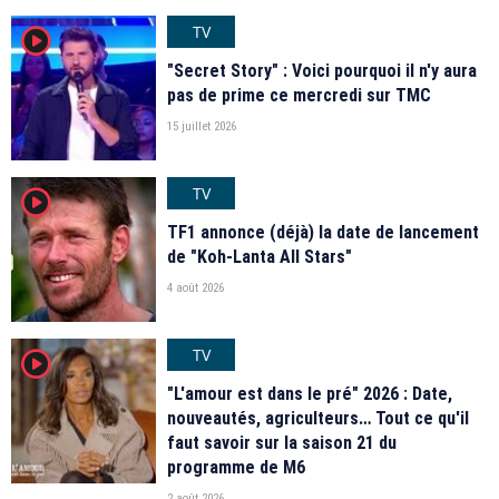
TV
player2
"Secret Story" : Voici pourquoi il n'y aura
pas de prime ce mercredi sur TMC
15 juillet 2026
TV
player2
TF1 annonce (déjà) la date de lancement
de "Koh-Lanta All Stars"
4 août 2026
TV
player2
"L'amour est dans le pré" 2026 : Date,
nouveautés, agriculteurs… Tout ce qu'il
faut savoir sur la saison 21 du
programme de M6
2 août 2026