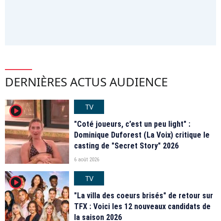
DERNIÈRES ACTUS AUDIENCE
TV
player2
"Coté joueurs, c’est un peu light" :
Dominique Duforest (La Voix) critique le
casting de "Secret Story" 2026
6 août 2026
TV
player2
"La villa des coeurs brisés" de retour sur
TFX : Voici les 12 nouveaux candidats de
la saison 2026