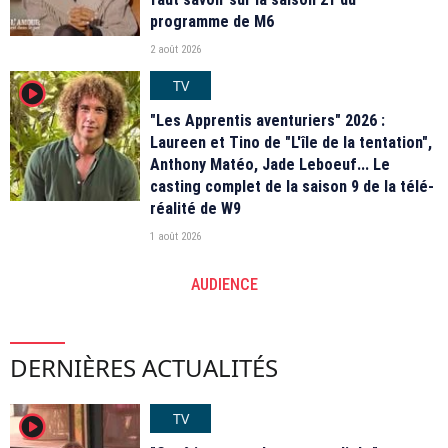
programme de M6
2 août 2026
TV
player2
"Les Apprentis aventuriers" 2026 :
Laureen et Tino de "L'île de la tentation",
Anthony Matéo, Jade Leboeuf... Le
casting complet de la saison 9 de la télé-
réalité de W9
1 août 2026
AUDIENCE
DERNIÈRES ACTUALITÉS
TV
player2