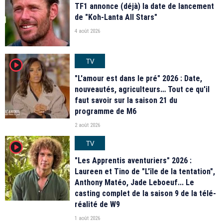
TF1 annonce (déjà) la date de lancement
de "Koh-Lanta All Stars"
4 août 2026
TV
player2
"L'amour est dans le pré" 2026 : Date,
nouveautés, agriculteurs… Tout ce qu'il
faut savoir sur la saison 21 du
programme de M6
2 août 2026
TV
player2
"Les Apprentis aventuriers" 2026 :
Laureen et Tino de "L'île de la tentation",
Anthony Matéo, Jade Leboeuf... Le
casting complet de la saison 9 de la télé-
réalité de W9
1 août 2026