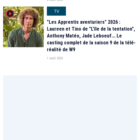
TV
player2
"Les Apprentis aventuriers" 2026 :
Laureen et Tino de "L'île de la tentation",
Anthony Matéo, Jade Leboeuf... Le
casting complet de la saison 9 de la télé-
réalité de W9
1 août 2026