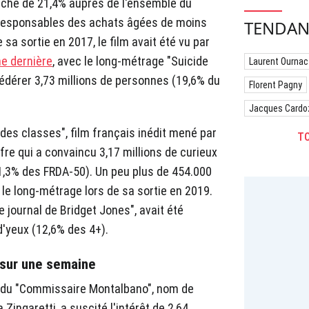
rché de 21,4% auprès de l'ensemble du
 responsables des achats âgées de moins
TENDAN
sa sortie en 2017, le film avait été vu par
e dernière
, avec le long-métrage "Suicide
Laurent Ournac
fédérer 3,73 millions de personnes (19,6% du
Florent Pagny
Jacques Cardo
 des classes", film français inédit mené par
TO
fre qui a convaincu 3,17 millions de curieux
11,3% des FRDA-50). Un peu plus de 454.000
le long-métrage lors de sa sortie en 2019.
e journal de Bridget Jones", avait été
d'yeux (12,6% des 4+).
 sur une semaine
s du "Commissaire Montalbano", nom de
 Zingaretti, a suscité l'intérêt de 2,64