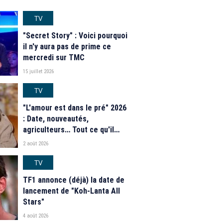
TV
"Secret Story" : Voici pourquoi
il n'y aura pas de prime ce
mercredi sur TMC
15 juillet 2026
TV
"L'amour est dans le pré" 2026
: Date, nouveautés,
agriculteurs… Tout ce qu'il
faut savoir sur la saison 21 du
2 août 2026
programme de M6
TV
TF1 annonce (déjà) la date de
lancement de "Koh-Lanta All
Stars"
4 août 2026