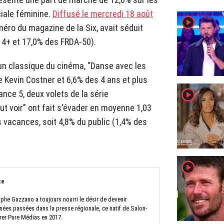
ciale féminine.
Diffusé le mercredi 18 août
player2
méro du magazine de la Six, avait séduit
 4+ et 17,0% des FRDA-50).
 un classique du cinéma, "Danse avec les
e Kevin Costner et 6,6% des 4 ans et plus
player2
ance 5, deux volets de la série
ut voir" ont fait s'évader en moyenne 1,03
 vacances, soit 4,8% du public (1,4% des
player2
te
ophe Gazzano a toujours nourri le désir de devenir
nnées passées dans la presse régionale, ce natif de Salon-
rer Pure Médias en 2017.