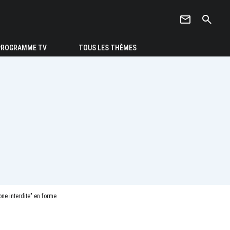
newsletter
search
PROGRAMME TV
TOUS LES THÈMES
one interdite" en forme