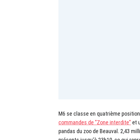
M6 se classe en quatrième positio
commandes de "Zone interdite"
et 
pandas du zoo de Beauval. 2,43 mill
présents jusqu'à 23h10, ce qui rep