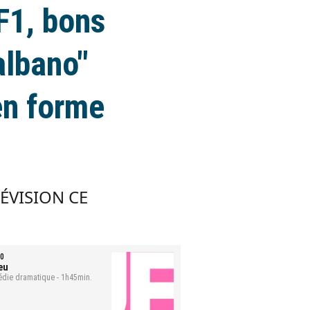
F1, bons
albano"
 en forme
LÉVISION CE
0
eu
die dramatique - 1h45min.