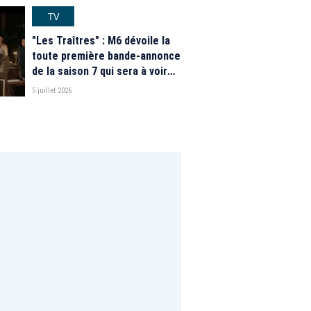
TV
"Les Traîtres" : M6 dévoile la
toute première bande-annonce
de la saison 7 qui sera à voir
"prochainement"
5 juillet 2026