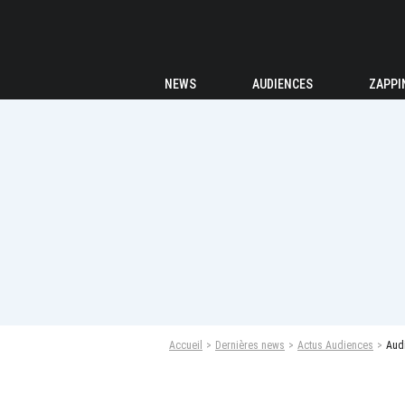
NEWS
AUDIENCES
ZAPPI
Accueil
Dernières news
Actus Audiences
Audi