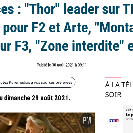
es : "Thor" leader sur T
 pour F2 et Arte, "Mont
ur F3, "Zone interdite"
Publié le 30 août 2021 à 09:11
outez Puremédias à vos sources préférées
À LA TÉ
SOIR
du dimanche 29 août 2021.
21h1
Le j
Comé
TF1