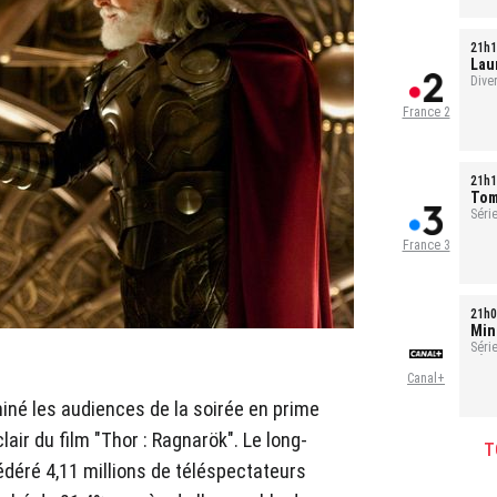
21h1
Laur
évé
Dive
France 2
21h1
Tom
Série
France 3
21h0
Min
Séri
- Ép
Canal+
iné les audiences de la soirée en prime
lair du film "Thor : Ragnarök". Le long-
T
éré 4,11 millions de téléspectateurs