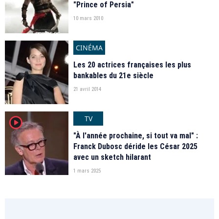
"Prince of Persia"
10 mars 2010
CINÉMA
Les 20 actrices françaises les plus
bankables du 21e siècle
21 avril 2014
TV
player2
"À l'année prochaine, si tout va mal" :
Franck Dubosc déride les César 2025
avec un sketch hilarant
1 mars 2025