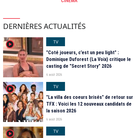
CINÉMA
DERNIÈRES ACTUALITÉS
TV
player2
"Coté joueurs, c’est un peu light" :
Dominique Duforest (La Voix) critique le
casting de "Secret Story" 2026
6 août 2026
TV
player2
"La villa des coeurs brisés" de retour sur
TFX : Voici les 12 nouveaux candidats de
la saison 2026
6 août 2026
TV
player2