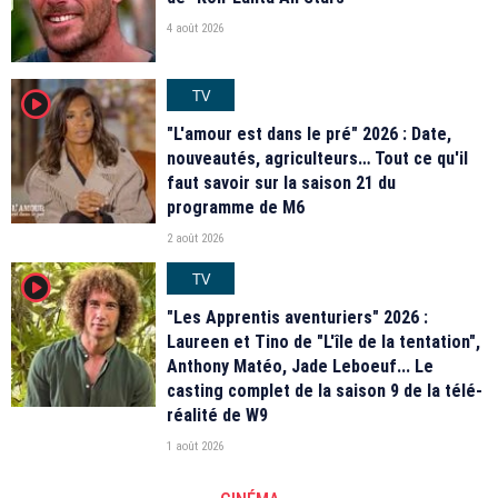
4 août 2026
TV
player2
"L'amour est dans le pré" 2026 : Date,
nouveautés, agriculteurs… Tout ce qu'il
faut savoir sur la saison 21 du
programme de M6
2 août 2026
TV
player2
"Les Apprentis aventuriers" 2026 :
Laureen et Tino de "L'île de la tentation",
Anthony Matéo, Jade Leboeuf... Le
casting complet de la saison 9 de la télé-
réalité de W9
1 août 2026