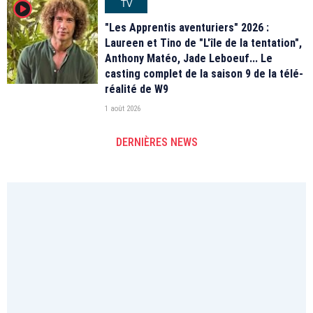
TV
player2
"Les Apprentis aventuriers" 2026 :
Laureen et Tino de "L'île de la tentation",
Anthony Matéo, Jade Leboeuf... Le
casting complet de la saison 9 de la télé-
réalité de W9
1 août 2026
DERNIÈRES NEWS