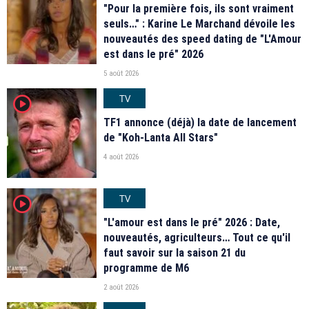
"Pour la première fois, ils sont vraiment
seuls…" : Karine Le Marchand dévoile les
nouveautés des speed dating de "L'Amour
est dans le pré" 2026
5 août 2026
TV
player2
TF1 annonce (déjà) la date de lancement
de "Koh-Lanta All Stars"
4 août 2026
TV
player2
"L'amour est dans le pré" 2026 : Date,
nouveautés, agriculteurs… Tout ce qu'il
faut savoir sur la saison 21 du
programme de M6
2 août 2026