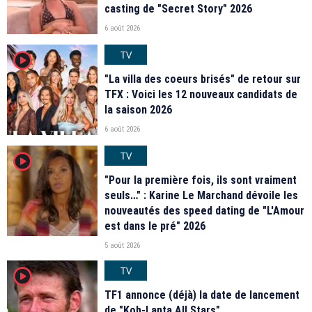
casting de "Secret Story" 2026
6 août 2026
TV
player2
"La villa des coeurs brisés" de retour sur
TFX : Voici les 12 nouveaux candidats de
la saison 2026
6 août 2026
TV
player2
"Pour la première fois, ils sont vraiment
seuls…" : Karine Le Marchand dévoile les
nouveautés des speed dating de "L'Amour
est dans le pré" 2026
5 août 2026
TV
player2
TF1 annonce (déjà) la date de lancement
de "Koh-Lanta All Stars"