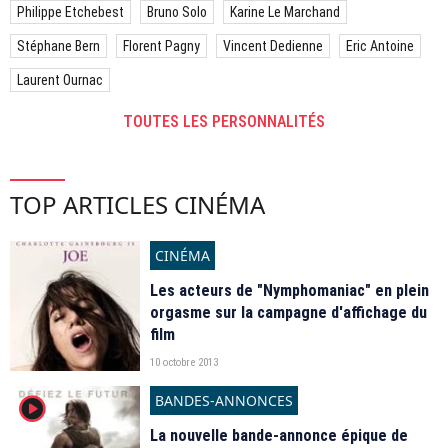
Philippe Etchebest
Bruno Solo
Karine Le Marchand
Stéphane Bern
Florent Pagny
Vincent Dedienne
Eric Antoine
Laurent Ournac
TOUTES LES PERSONNALITÉS
TOP ARTICLES CINÉMA
CINÉMA
Les acteurs de "Nymphomaniac" en plein
orgasme sur la campagne d'affichage du
film
10 octobre 2013
BANDES-ANNONCES
player2
La nouvelle bande-annonce épique de