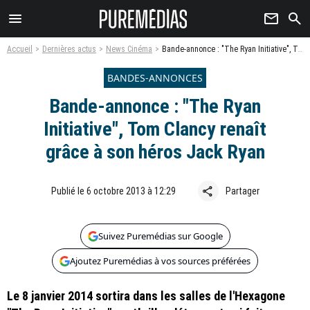
menu
newsletter
search
Accueil
Dernières actus
News Cinéma
Bande-annonce : "The Ryan Initiative", Tom Clancy renaît grâce à son héros Jack Ryan
BANDES-ANNONCES
Bande-annonce : "The Ryan
Initiative", Tom Clancy renaît
grâce à son héros Jack Ryan
share
Publié le 6 octobre 2013 à 12:29
Partager
Suivez Puremédias sur Google
Ajoutez Puremédias à vos sources préférées
Le 8 janvier 2014 sortira dans les salles de l'Hexagone