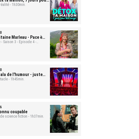
ox ta maison, 7 jours pour
t ranger
réalité - 1h30min.
- Mona et Bastien
0
itaine Marleau
- Pace è
ute
 - Saison 3 - Épisode 4 -
min.
0
ala de l'humour - juste
 rire
tacle - 1h45min.
6
onnu coupable
 de science fiction - 1h37min.