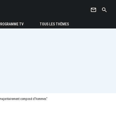
newsletter
search
PROGRAMME TV
TOUS LES THÈMES
ment majoritairement composé d'hommes"