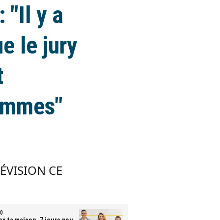
"Il y a
e le jury
t
ommes"
LÉVISION CE
0