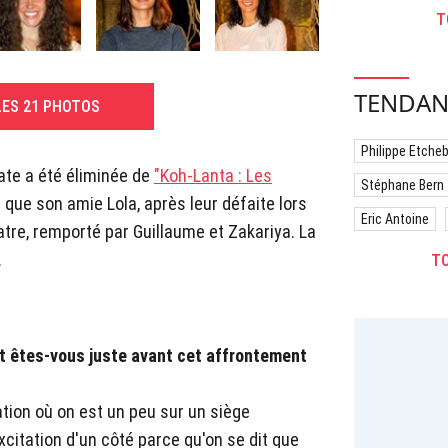
T
TENDAN
LES 21 PHOTOS
Philippe Etche
ate a été éliminée de
"Koh-Lanta : Les
Stéphane Bern
ue son amie Lola, après leur défaite lors
Eric Antoine
atre, remporté par Guillaume et Zakariya. La
.
TO
it êtes-vous juste avant cet affrontement
uation où on est un peu sur un siège
xcitation d'un côté parce qu'on se dit que