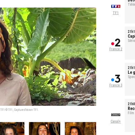
Dét
tou
Télé
TF1
21h1
Cap
sal
Série
1h35
France 2
21h1
Le g
pour
Spec
France 3
21h0
Rec
 TF1 © TF1, Capture d'écran TF1.
Film
Canal+