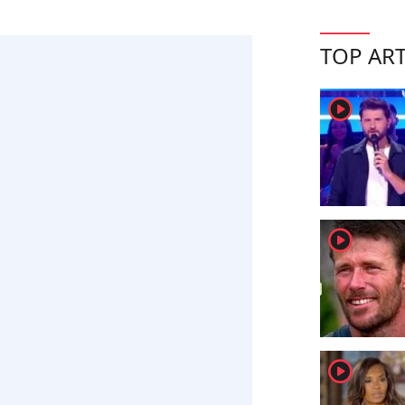
TOP ART
player2
player2
player2