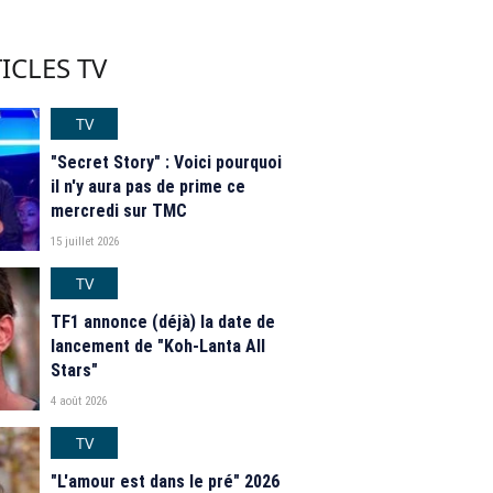
ICLES TV
TV
"Secret Story" : Voici pourquoi
il n'y aura pas de prime ce
mercredi sur TMC
15 juillet 2026
TV
TF1 annonce (déjà) la date de
lancement de "Koh-Lanta All
Stars"
4 août 2026
TV
"L'amour est dans le pré" 2026