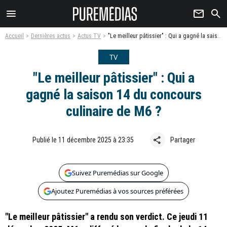
menu
newsletter
search
Accueil
Dernières actus
Actus TV
"Le meilleur pâtissier" : Qui a gagné la saison 14 du concours culinaire de M6 ?
TV
"Le meilleur pâtissier" : Qui a
gagné la saison 14 du concours
culinaire de M6 ?
share
Publié le 11 décembre 2025 à 23:35
Partager
Suivez Puremédias sur Google
Ajoutez Puremédias à vos sources préférées
"Le meilleur pâtissier" a rendu son verdict. Ce jeudi 11