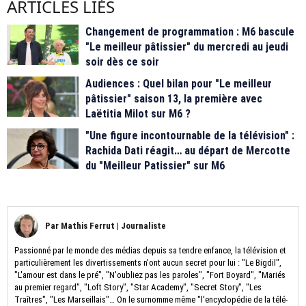
ARTICLES LIÉS
Changement de programmation : M6 bascule
"Le meilleur pâtissier" du mercredi au jeudi
soir dès ce soir
Audiences : Quel bilan pour "Le meilleur
pâtissier" saison 13, la première avec
Laëtitia Milot sur M6 ?
"Une figure incontournable de la télévision" :
Rachida Dati réagit… au départ de Mercotte
du "Meilleur Patissier" sur M6
Par
Mathis Ferrut
|
Journaliste
Passionné par le monde des médias depuis sa tendre enfance, la télévision et
particulièrement les divertissements n'ont aucun secret pour lui : "Le Bigdil",
"L'amour est dans le pré", "N'oubliez pas les paroles", "Fort Boyard", "Mariés
au premier regard", "Loft Story", "Star Academy", "Secret Story", "Les
Traîtres", "Les Marseillais"… On le surnomme même "l'encyclopédie de la télé-