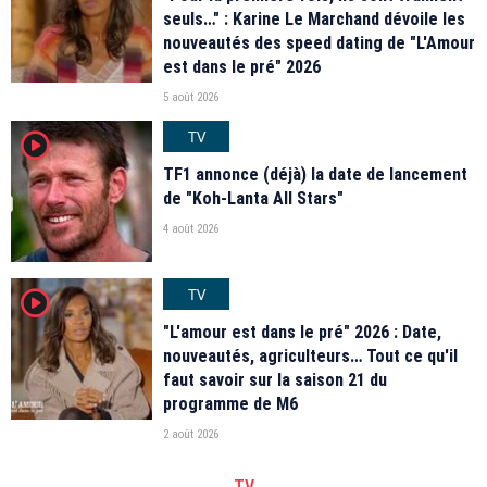
seuls…" : Karine Le Marchand dévoile les
nouveautés des speed dating de "L'Amour
est dans le pré" 2026
5 août 2026
TV
player2
TF1 annonce (déjà) la date de lancement
de "Koh-Lanta All Stars"
4 août 2026
TV
player2
"L'amour est dans le pré" 2026 : Date,
nouveautés, agriculteurs… Tout ce qu'il
faut savoir sur la saison 21 du
programme de M6
2 août 2026
TV