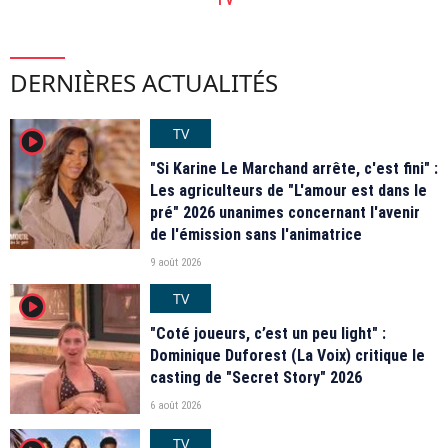
DERNIÈRES ACTUALITÉS
TV
player2
"Si Karine Le Marchand arrête, c'est fini" :
Les agriculteurs de "L'amour est dans le
pré" 2026 unanimes concernant l'avenir
de l'émission sans l'animatrice
9 août 2026
TV
player2
"Coté joueurs, c’est un peu light" :
Dominique Duforest (La Voix) critique le
casting de "Secret Story" 2026
6 août 2026
TV