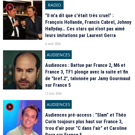
RADIO
player2
"Il m'a dit que c'était très cruel" :
François Hollande, Francis Cabrel, Johnny
Hallyday... Ces stars qui n'ont pas aimé
leurs imitations par Laurent Gerra
6 août 2026
AUDIENCES
Audiences : Battue par France 2, M6 et
France 3, TF1 plonge avec la suite et fin
de "bref.2", talonnée par Jamy Gourmaud
sur France 5
12 mai 2026
AUDIENCES
player2
Audiences pré-access : "Slam" et Théo
Curin toujours plus haut sur France 3,
trou d'air pour "C dans l'air" et Caroline
Roux sur France 5