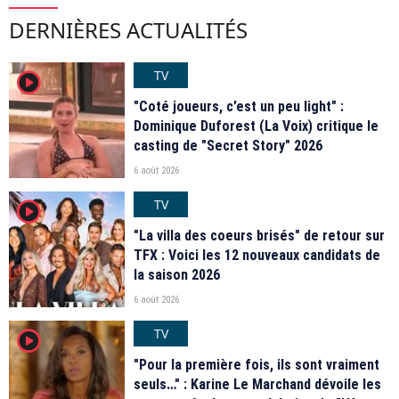
DERNIÈRES ACTUALITÉS
TV
player2
"Coté joueurs, c’est un peu light" :
Dominique Duforest (La Voix) critique le
casting de "Secret Story" 2026
6 août 2026
TV
player2
"La villa des coeurs brisés" de retour sur
TFX : Voici les 12 nouveaux candidats de
la saison 2026
6 août 2026
TV
player2
"Pour la première fois, ils sont vraiment
seuls…" : Karine Le Marchand dévoile les