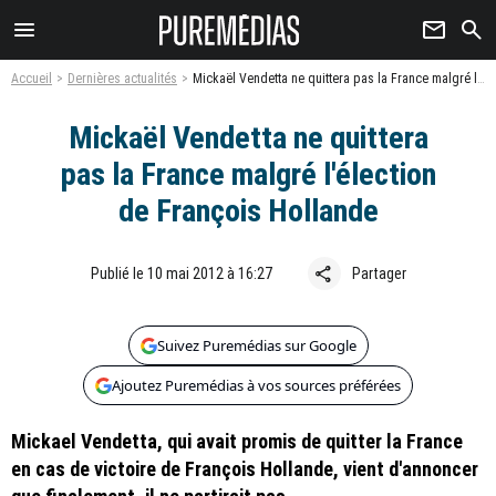
menu
newsletter
search
Accueil
Dernières actualités
Mickaël Vendetta ne quittera pas la France malgré l'élection de François Hollande
Mickaël Vendetta ne quittera
pas la France malgré l'élection
de François Hollande
share
Publié le 10 mai 2012 à 16:27
Partager
Suivez Puremédias sur Google
Ajoutez Puremédias à vos sources préférées
Mickael Vendetta, qui avait promis de quitter la France
en cas de victoire de François Hollande, vient d'annoncer