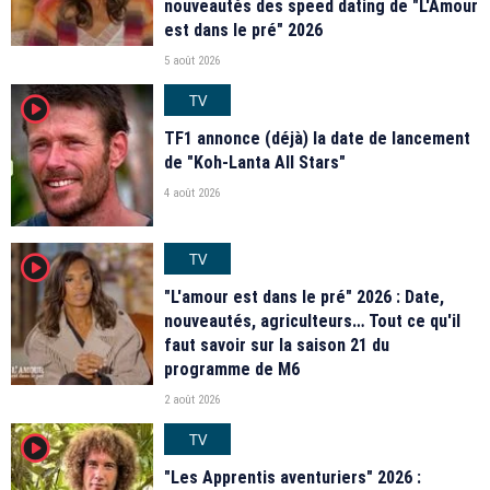
nouveautés des speed dating de "L'Amour
est dans le pré" 2026
5 août 2026
TV
player2
TF1 annonce (déjà) la date de lancement
de "Koh-Lanta All Stars"
4 août 2026
TV
player2
"L'amour est dans le pré" 2026 : Date,
nouveautés, agriculteurs… Tout ce qu'il
faut savoir sur la saison 21 du
programme de M6
2 août 2026
TV
player2
"Les Apprentis aventuriers" 2026 :