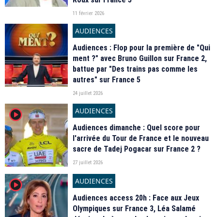
11 février 2026
AUDIENCES
Audiences : Flop pour la première de "Qui
ment ?" avec Bruno Guillon sur France 2,
battue par "Des trains pas comme les
autres" sur France 5
24 juillet 2026
AUDIENCES
player2
Audiences dimanche : Quel score pour
l'arrivée du Tour de France et le nouveau
sacre de Tadej Pogacar sur France 2 ?
27 juillet 2026
AUDIENCES
player2
Audiences access 20h : Face aux Jeux
Olympiques sur France 3, Léa Salamé