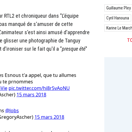
Guillaume Pley
r RTL2 et chroniqueur dans "L'équipe
Cyril Hanouna
'a pas manqué de s'amuser de cette
Karine Le Marc
L'animateur s'est ainsi amusé d'apprendre
e glisser une photographie de Tanguy
TO
d'ironiser sur le fait qu'il a "
presque été
"
 Esnous t'a appel, que tu allumes
tu te prnommes
Vie
pic.twitter.com/hi8r5vAoNU
Ascher)
15 mars 2018
ans
@lobs
GregoryAscher)
15 mars 2018