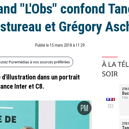
nd "L'Obs" confond Ta
stureau et Grégory Asc
Publié le 15 mars 2018 à 11:29
outez Puremédias à vos sources préférées
À LA TÉ
SOIR
d'illustration dans un portrait
ance Inter et C8.
21h1
Duc
Film
TF1
21h1
Ton