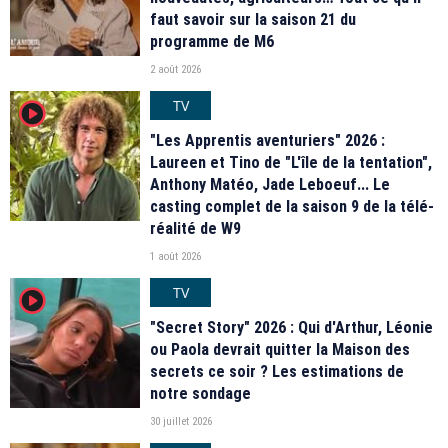
faut savoir sur la saison 21 du
programme de M6
2 août 2026
TV
player2
"Les Apprentis aventuriers" 2026 :
Laureen et Tino de "L'île de la tentation",
Anthony Matéo, Jade Leboeuf... Le
casting complet de la saison 9 de la télé-
réalité de W9
1 août 2026
TV
player2
"Secret Story" 2026 : Qui d'Arthur, Léonie
ou Paola devrait quitter la Maison des
secrets ce soir ? Les estimations de
notre sondage
30 juillet 2026