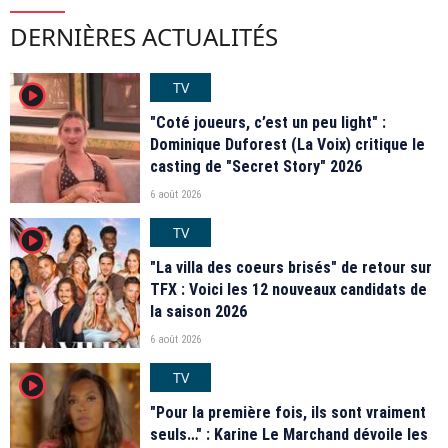
DERNIÈRES ACTUALITÉS
TV
player2
"Coté joueurs, c’est un peu light" :
Dominique Duforest (La Voix) critique le
casting de "Secret Story" 2026
6 août 2026
TV
player2
"La villa des coeurs brisés" de retour sur
TFX : Voici les 12 nouveaux candidats de
la saison 2026
6 août 2026
TV
player2
"Pour la première fois, ils sont vraiment
seuls…" : Karine Le Marchand dévoile les