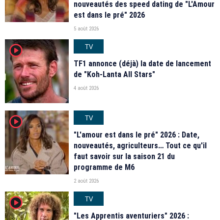
nouveautés des speed dating de "L'Amour
est dans le pré" 2026
5 août 2026
TV
player2
TF1 annonce (déjà) la date de lancement
de "Koh-Lanta All Stars"
4 août 2026
TV
player2
"L'amour est dans le pré" 2026 : Date,
nouveautés, agriculteurs… Tout ce qu'il
faut savoir sur la saison 21 du
programme de M6
2 août 2026
TV
player2
"Les Apprentis aventuriers" 2026 :