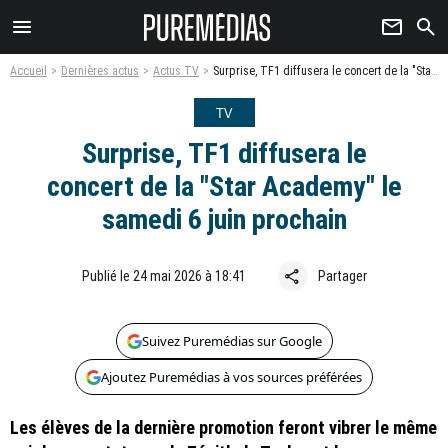
menu
newsletter
search
Accueil
Dernières actus
Actus TV
Surprise, TF1 diffusera le concert de la "Star Academy" le samedi 6 juin prochain
TV
Surprise, TF1 diffusera le
concert de la "Star Academy" le
samedi 6 juin prochain
share
Publié le 24 mai 2026 à 18:41
Partager
Suivez Puremédias sur Google
Ajoutez Puremédias à vos sources préférées
Les élèves de la dernière promotion feront vibrer le même