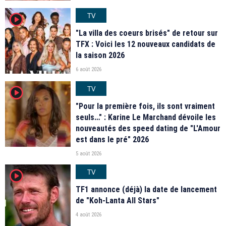
TV
player2
"La villa des coeurs brisés" de retour sur
TFX : Voici les 12 nouveaux candidats de
la saison 2026
6 août 2026
TV
player2
"Pour la première fois, ils sont vraiment
seuls…" : Karine Le Marchand dévoile les
nouveautés des speed dating de "L'Amour
est dans le pré" 2026
5 août 2026
TV
player2
TF1 annonce (déjà) la date de lancement
de "Koh-Lanta All Stars"
4 août 2026