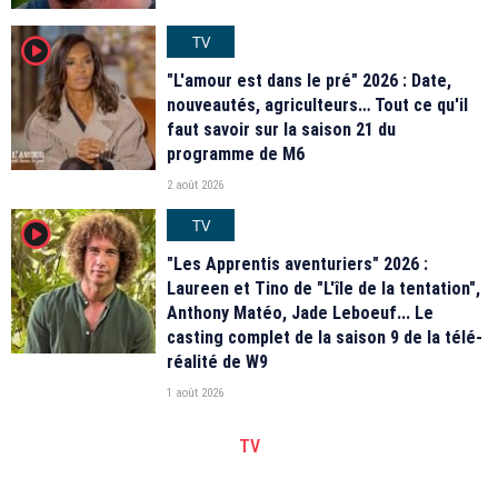
TV
player2
"L'amour est dans le pré" 2026 : Date,
nouveautés, agriculteurs… Tout ce qu'il
faut savoir sur la saison 21 du
programme de M6
2 août 2026
TV
player2
"Les Apprentis aventuriers" 2026 :
Laureen et Tino de "L'île de la tentation",
Anthony Matéo, Jade Leboeuf... Le
casting complet de la saison 9 de la télé-
réalité de W9
1 août 2026
TV