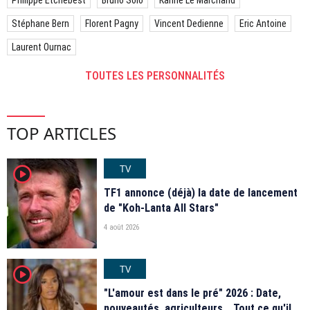
Stéphane Bern
Florent Pagny
Vincent Dedienne
Eric Antoine
Laurent Ournac
TOUTES LES PERSONNALITÉS
TOP ARTICLES
TV
player2
TF1 annonce (déjà) la date de lancement
de "Koh-Lanta All Stars"
4 août 2026
TV
player2
"L'amour est dans le pré" 2026 : Date,
nouveautés, agriculteurs… Tout ce qu'il