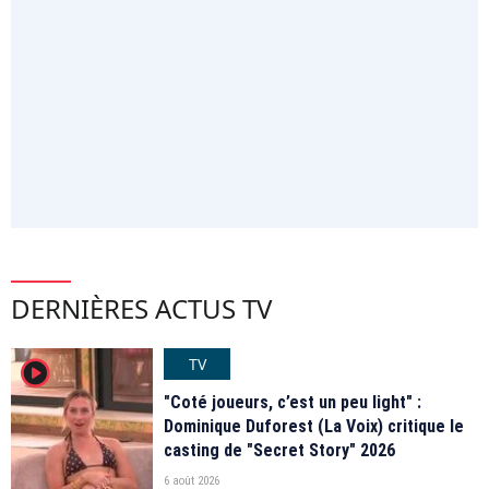
DERNIÈRES ACTUS TV
TV
player2
"Coté joueurs, c’est un peu light" :
Dominique Duforest (La Voix) critique le
casting de "Secret Story" 2026
6 août 2026