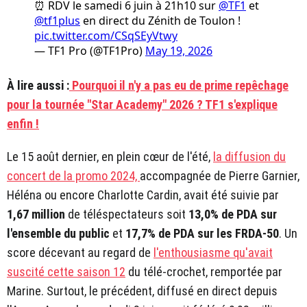
⏰ RDV le samedi 6 juin à 21h10 sur
@TF1
et
@tf1plus
en direct du Zénith de Toulon !
pic.twitter.com/CSqSEyVtwy
— TF1 Pro (@TF1Pro)
May 19, 2026
À lire aussi :
Pourquoi il n'y a pas eu de prime repêchage
pour la tournée "Star Academy" 2026 ? TF1 s'explique
enfin !
Le 15 août dernier, en plein cœur de l'été,
la diffusion du
concert de la promo 2024,
accompagnée de Pierre Garnier,
Héléna ou encore Charlotte Cardin, avait été suivie par
1,67 million
de téléspectateurs soit
13,0% de PDA sur
l'ensemble du public
et
17,7% de PDA sur les FRDA-50
. Un
score décevant au regard de
l'enthousiasme qu'avait
suscité cette saison 12
du télé-crochet, remportée par
Marine. Surtout, le précédent, diffusé en direct depuis