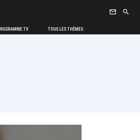
newsletter
search
PROGRAMME TV
TOUS LES THÈMES