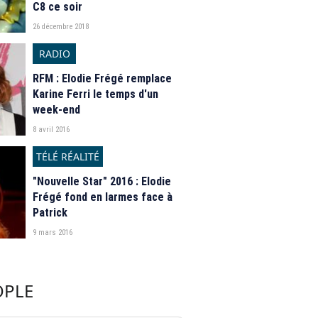
C8 ce soir
26 décembre 2018
RADIO
RFM : Elodie Frégé remplace
Karine Ferri le temps d'un
week-end
8 avril 2016
TÉLÉ RÉALITÉ
"Nouvelle Star" 2016 : Elodie
Frégé fond en larmes face à
Patrick
9 mars 2016
OPLE