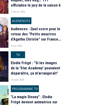
Ruquier, Inès Reg... TF1
officialise le jury de la saison 6
7 février 2024
AUDIENCES
Audiences : Quel score pour le
retour des "Petits meurtres
d'Agatha Christie" sur France 2
?
6 mai 2023
TV
Elodie Frégé : "Si les images
de la 'Star Academy' pouvaient
disparaître, ça m'arrangerait"
10 août 2020
PROGRAMME TV
"La magie Disney" : Elodie
Frégé devient animatrice sur