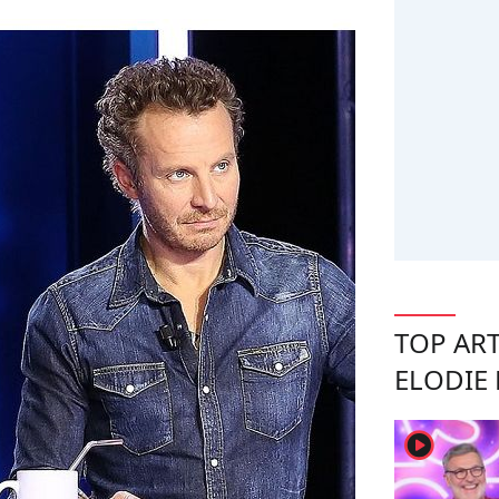
TOP ART
ELODIE 
player2