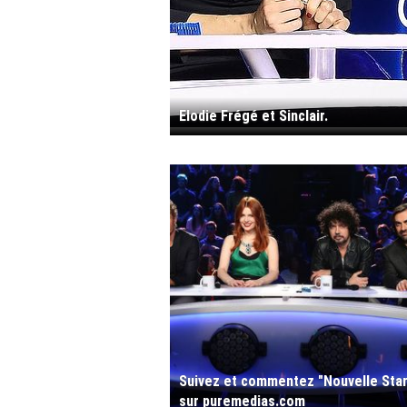
Elodie Frégé et Sinclair.
Suivez et commentez "Nouvelle Star
sur puremedias.com