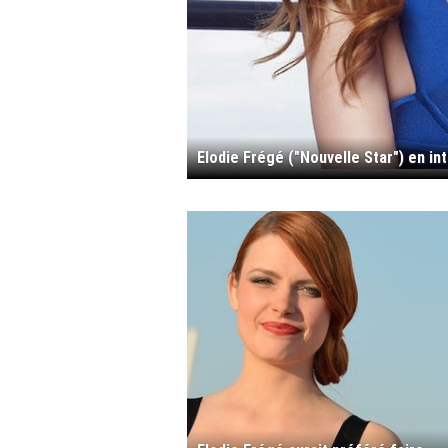
Elodie Frégé ("Nouvelle Star") en i