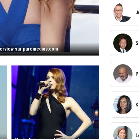
J
S
nterview sur puremedias.com
P
K
L