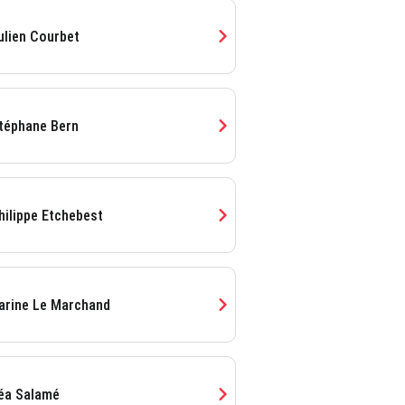
chevron_right
ulien Courbet
chevron_right
téphane Bern
chevron_right
hilippe Etchebest
chevron_right
arine Le Marchand
chevron_right
éa Salamé