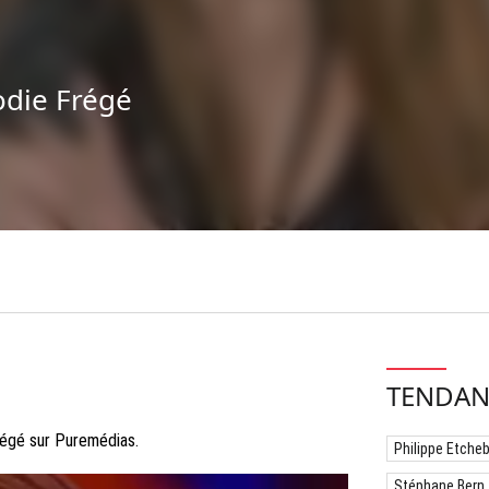
odie Frégé
TENDAN
régé sur Puremédias.
Philippe Etche
Stéphane Bern