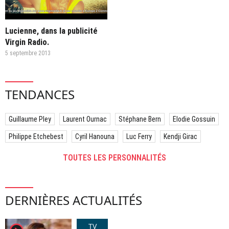
Lucienne, dans la publicité
Virgin Radio.
5 septembre 2013
TENDANCES
Guillaume Pley
Laurent Ournac
Stéphane Bern
Elodie Gossuin
Philippe Etchebest
Cyril Hanouna
Luc Ferry
Kendji Girac
TOUTES LES PERSONNALITÉS
DERNIÈRES ACTUALITÉS
TV