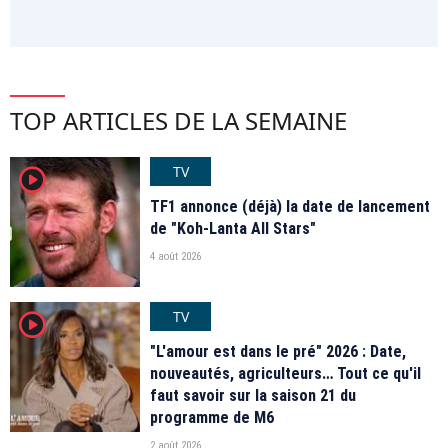
TOP ARTICLES DE LA SEMAINE
TV
player2
TF1 annonce (déjà) la date de lancement
de "Koh-Lanta All Stars"
4 août 2026
TV
player2
"L'amour est dans le pré" 2026 : Date,
nouveautés, agriculteurs… Tout ce qu'il
faut savoir sur la saison 21 du
programme de M6
2 août 2026