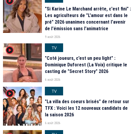
player2
"Si Karine Le Marchand arrête, c'est fini" :
Les agriculteurs de "L'amour est dans le
pré" 2026 unanimes concernant l'avenir
de l'émission sans l'animatrice
9 août 2026
TV
player2
"Coté joueurs, c’est un peu light" :
Dominique Duforest (La Voix) critique le
casting de "Secret Story" 2026
6 août 2026
TV
player2
"La villa des coeurs brisés" de retour sur
TFX : Voici les 12 nouveaux candidats de
la saison 2026
6 août 2026