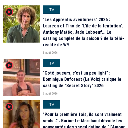
TV
player2
"Les Apprentis aventuriers" 2026 :
Laureen et Tino de "L'île de la tentation",
Anthony Matéo, Jade Leboeuf... Le
casting complet de la saison 9 de la télé-
réalité de W9
1 août 2026
TV
player2
"Coté joueurs, c’est un peu light" :
Dominique Duforest (La Voix) critique le
casting de "Secret Story" 2026
6 août 2026
TV
player2
"Pour la première fois, ils sont vraiment
seuls…" : Karine Le Marchand dévoile les
nouveautés des speed dating de "L'Amour