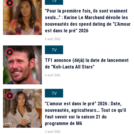
TV
player2
"Pour la première fois, ils sont vraiment
seuls…" : Karine Le Marchand dévoile les
nouveautés des speed dating de "L'Amour
est dans le pré" 2026
5 août 2026
TV
player2
TF1 annonce (déjà) la date de lancement
de "Koh-Lanta All Stars"
4 août 2026
TV
player2
"L'amour est dans le pré" 2026 : Date,
nouveautés, agriculteurs… Tout ce qu'il
faut savoir sur la saison 21 du
programme de M6
2 août 2026