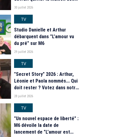
secrets ce soir ? Les
30 juillet 2026
estimations de notre sondage
TV
Studio Danielle et Arthur
débarquent dans "L’amour vu
du pré" sur M6
29 juillet 2026
TV
"Secret Story" 2026 : Arthur,
Léonie et Paola nommés... Qui
doit rester ? Votez dans notre
sondage
28 juillet 2026
TV
"Un nouvel espace de liberté" :
M6 dévoile la date de
lancement de "L'amour est