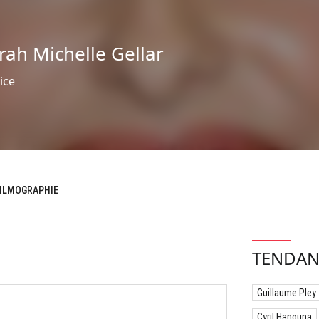
rah Michelle Gellar
ice
ILMOGRAPHIE
TENDAN
Guillaume Pley
Cyril Hanouna