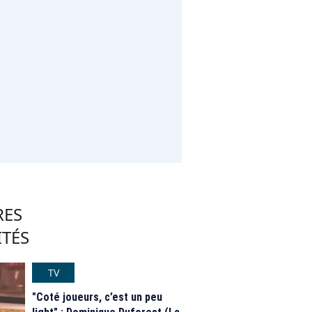
RES
ITÉS
TV
"Coté joueurs, c’est un peu