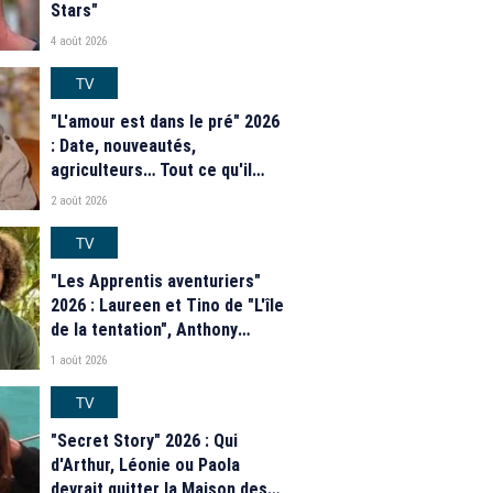
Stars"
4 août 2026
TV
"L'amour est dans le pré" 2026
: Date, nouveautés,
agriculteurs… Tout ce qu'il
faut savoir sur la saison 21 du
2 août 2026
programme de M6
TV
"Les Apprentis aventuriers"
2026 : Laureen et Tino de "L'île
de la tentation", Anthony
Matéo, Jade Leboeuf... Le
1 août 2026
casting complet de la saison 9
de la télé-réalité de W9
TV
"Secret Story" 2026 : Qui
d'Arthur, Léonie ou Paola
devrait quitter la Maison des