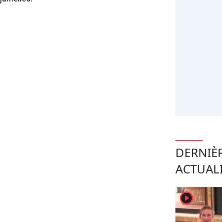
DERNIÈ
ACTUAL
player2