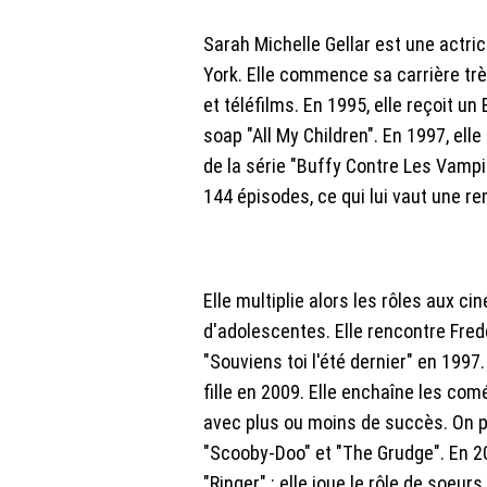
Sarah Michelle Gellar est une actri
York. Elle commence sa carrière trè
et téléfilms. En 1995, elle reçoit
soap "All My Children". En 1997, elle
de la série "Buffy Contre Les Vampir
144 épisodes, ce qui lui vaut une 
Elle multiplie alors les rôles aux c
d'adolescentes. Elle rencontre Fredd
"Souviens toi l'été dernier" en 1997.
fille en 2009. Elle enchaîne les co
avec plus ou moins de succès. On p
"Scooby-Doo" et "The Grudge". En 201
"Ringer" : elle joue le rôle de soeurs