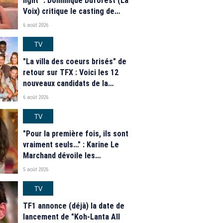
light" : Dominique Duforest (La
Voix) critique le casting de
"Secret Story" 2026
6 août 2026
TV
"La villa des coeurs brisés" de
retour sur TFX : Voici les 12
nouveaux candidats de la
saison 2026
6 août 2026
TV
"Pour la première fois, ils sont
vraiment seuls…" : Karine Le
Marchand dévoile les
nouveautés des speed dating
5 août 2026
de "L'Amour est dans le pré"
2026
TV
TF1 annonce (déjà) la date de
lancement de "Koh-Lanta All