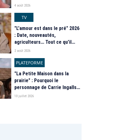
4 août 2026
TV
"L'amour est dans le pré" 2026
: Date, nouveautés,
agriculteurs… Tout ce qu'il
faut savoir sur la saison 21 du
2 août 2026
programme de M6
PLATEFORME
"La Petite Maison dans la
prairie" : Pourquoi le
personnage de Carrie Ingalls
est absente de la nouvelle
10 juillet 2026
série de Netflix ?