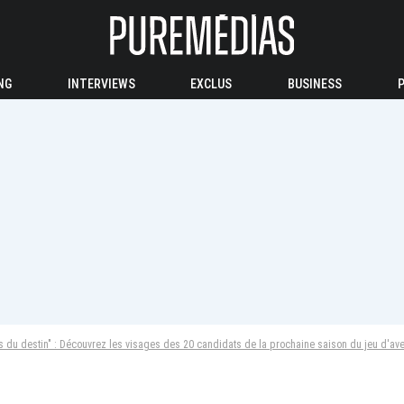
NG
INTERVIEWS
EXCLUS
BUSINESS
es du destin" : Découvrez les visages des 20 candidats de la prochaine saison du jeu d'av