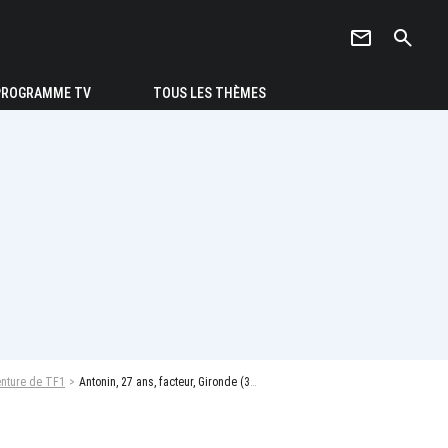
newsletter
search
PROGRAMME TV
TOUS LES THÈMES
enture de TF1
Antonin, 27 ans, facteur, Gironde (33) - Photo