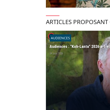
ARTICLES PROPOSANT 
player2
AUDIENCES
Audiences : "Koh-Lanta" 2026 a-t-el
24 juin 2026