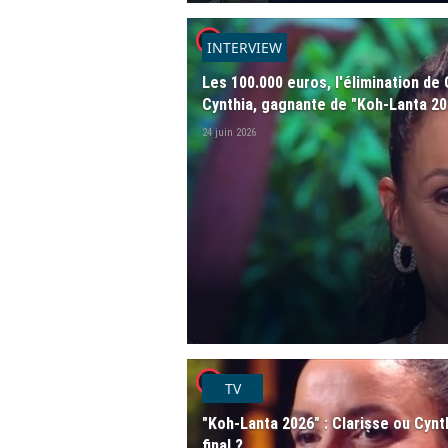
player2
INTERVIEW
Les 100.000 euros, l'élimination de 
Cynthia, gagnante de "Koh-Lanta 2026
24 juin 2026
player2
TV
"Koh-Lanta 2026" : Clarisse ou Cynt
final ?