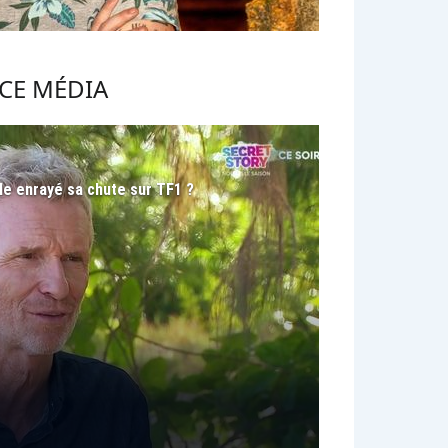
CE MÉDIA
le enrayé sa chute sur TF1 ?