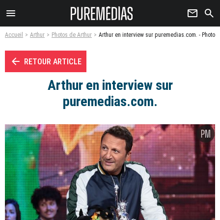
menu
newsletter
search
Accueil
Arthur
Photos de Arthur
Arthur en interview sur puremedias.com. - Photo
arrow_left
RETOUR ARTICLE
Arthur en interview sur
puremedias.com.