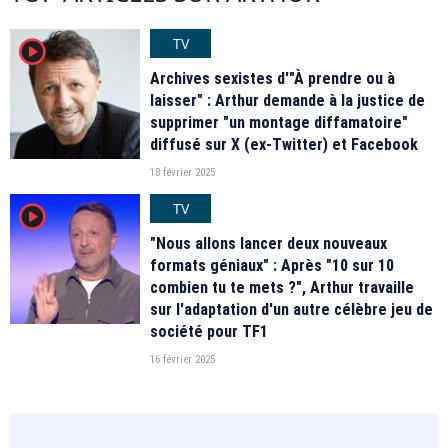
TV
player2
Archives sexistes d'"À prendre ou à
laisser" : Arthur demande à la justice de
supprimer "un montage diffamatoire"
diffusé sur X (ex-Twitter) et Facebook
18 février 2025
TV
player2
"Nous allons lancer deux nouveaux
formats géniaux" : Après "10 sur 10
combien tu te mets ?", Arthur travaille
sur l'adaptation d'un autre célèbre jeu de
société pour TF1
16 février 2025