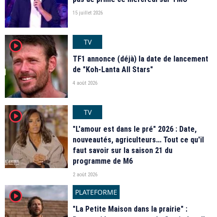
15 juillet 2026
TV
player2
TF1 annonce (déjà) la date de lancement
de "Koh-Lanta All Stars"
4 août 2026
TV
player2
"L'amour est dans le pré" 2026 : Date,
nouveautés, agriculteurs… Tout ce qu'il
faut savoir sur la saison 21 du
programme de M6
2 août 2026
PLATEFORME
player2
"La Petite Maison dans la prairie" :