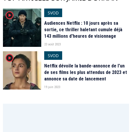
SVOD
player2
Audiences Netflix : 10 jours après sa
sortie, ce thriller haletant cumule déjà
143 millions d'heures de visionnage
23 août 2023
SVOD
player2
Netflix dévoile la bande-annonce de l'un
de ses films les plus attendus de 2023 et
annonce sa date de lancement
19 juin 2023