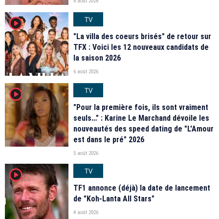
6 août 2026
TV
player2
"La villa des coeurs brisés" de retour sur
TFX : Voici les 12 nouveaux candidats de
la saison 2026
6 août 2026
TV
player2
"Pour la première fois, ils sont vraiment
seuls…" : Karine Le Marchand dévoile les
nouveautés des speed dating de "L'Amour
est dans le pré" 2026
5 août 2026
TV
player2
TF1 annonce (déjà) la date de lancement
de "Koh-Lanta All Stars"
4 août 2026