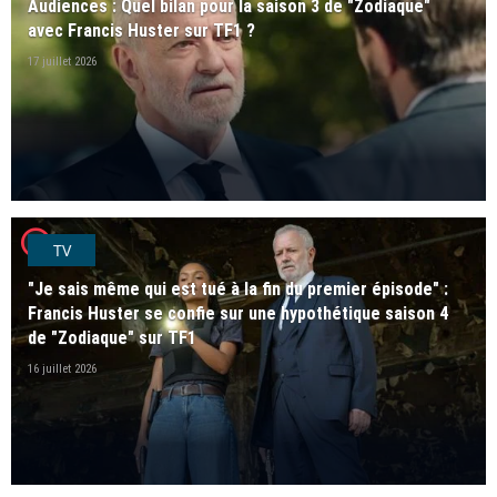
Audiences : Quel bilan pour la saison 3 de "Zodiaque"
avec Francis Huster sur TF1 ?
17 juillet 2026
player2
TV
"Je sais même qui est tué à la fin du premier épisode" :
Francis Huster se confie sur une hypothétique saison 4
de "Zodiaque" sur TF1
16 juillet 2026