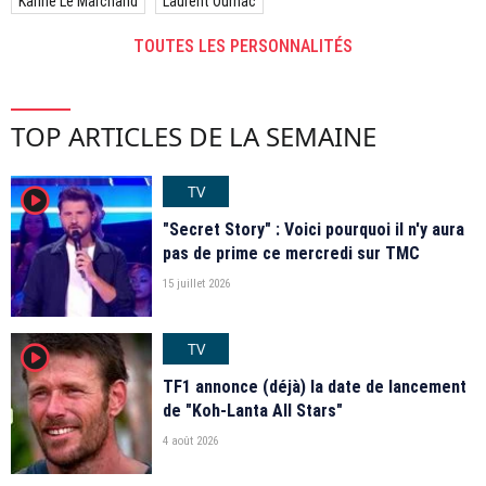
Karine Le Marchand
Laurent Ournac
TOUTES LES PERSONNALITÉS
TOP ARTICLES DE LA SEMAINE
TV
player2
"Secret Story" : Voici pourquoi il n'y aura
pas de prime ce mercredi sur TMC
15 juillet 2026
TV
player2
TF1 annonce (déjà) la date de lancement
de "Koh-Lanta All Stars"
4 août 2026