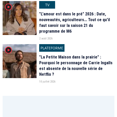
TV
player2
"L'amour est dans le pré" 2026 : Date,
nouveautés, agriculteurs… Tout ce qu'il
faut savoir sur la saison 21 du
programme de M6
2 août 2026
PLATEFORME
player2
"La Petite Maison dans la prairie" :
Pourquoi le personnage de Carrie Ingalls
est absente de la nouvelle série de
Netflix ?
10 juillet 2026