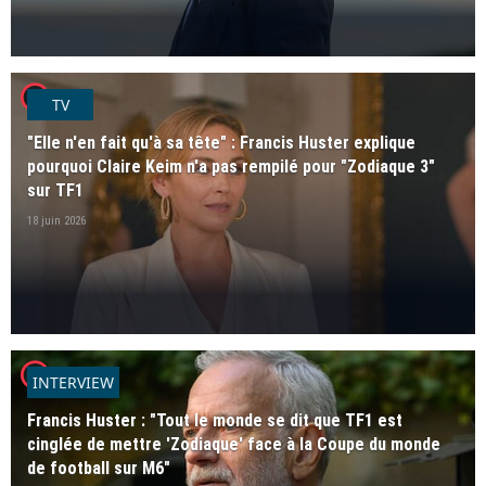
player2
TV
"Elle n'en fait qu'à sa tête" : Francis Huster explique
pourquoi Claire Keim n'a pas rempilé pour "Zodiaque 3"
sur TF1
18 juin 2026
player2
INTERVIEW
Francis Huster : "Tout le monde se dit que TF1 est
cinglée de mettre 'Zodiaque' face à la Coupe du monde
de football sur M6"