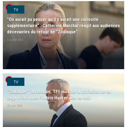
player2
TV
"On aurait pu penser qu’il y aurait une curiosité
supplémentaire" : Catherine Marchal réagit aux audiences
décevantes du retour de "Zodiaque"
2 juillet 2026
player2
TV
"Zodiaque" : Attention, TF1 modifie la diffusion de sa
saga d'été avec Francis Huster dès ce soir
25 juin 2026