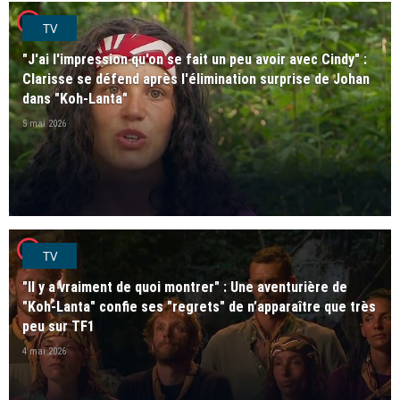
player2
TV
"J'ai l'impression qu'on se fait un peu avoir avec Cindy" :
Clarisse se défend après l'élimination surprise de Johan
dans "Koh-Lanta"
5 mai 2026
player2
TV
"Il y a vraiment de quoi montrer" : Une aventurière de
"Koh-Lanta" confie ses "regrets" de n’apparaître que très
peu sur TF1
4 mai 2026