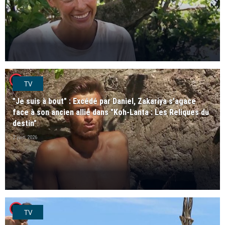
player2
TV
"Je suis à bout" : Excédé par Daniel, Zakariya s'agace
face à son ancien allié dans "Koh-Lanta : Les Reliques du
destin"
2 juin 2026
player2
TV