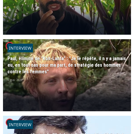
player2
INTERVIEW
Paul, éliminé de "Koh-Lanta" : "Je le répète, il n y a jamais
eu, en tout cas pour ma part, de stratégie des hommes
contre les femmes"
6 mai 2026
player2
INTERVIEW