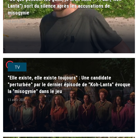
Lanta") sort du silence après les accusations de
misogynie
14 avril 2026
player2
TV
"Elle existe, elle existe toujours" : Une candidate
"perturbée" par le dernier épisode de "Koh-Lanta" évoque
la "misogynie" dans le jeu
13 avril 2026