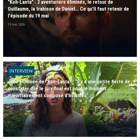
"Koh-Lanta" : 3 aventuriers éliminés, le retour de
Guillaume, la trahison de Daniel... Ce qu'il faut retenir de
l'épisode du 19 mai
19 mai 2026
player2
INTERVIEW
Jade éliminée de "Koh-Lanta" : "Il y a une petite fierté de
constater que le jury final est pour le moment
majoritairement composé d'hommes"
19 mai 2026