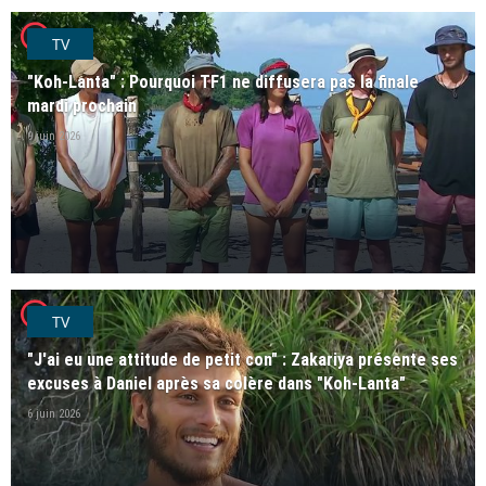
player2
TV
"Koh-Lanta" : Pourquoi TF1 ne diffusera pas la finale
mardi prochain
9 juin 2026
player2
TV
"J'ai eu une attitude de petit con" : Zakariya présente ses
excuses à Daniel après sa colère dans "Koh-Lanta"
6 juin 2026