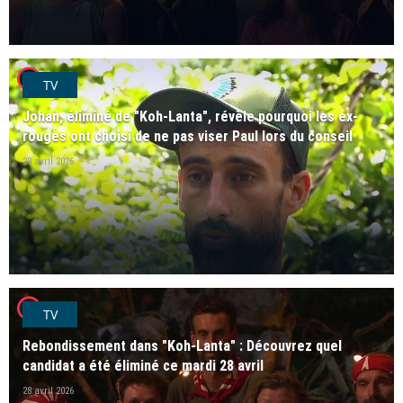
player2
TV
Johan, éliminé de "Koh-Lanta", révèle pourquoi les ex-
rouges ont choisi de ne pas viser Paul lors du conseil
29 avril 2026
player2
TV
Rebondissement dans "Koh-Lanta" : Découvrez quel
candidat a été éliminé ce mardi 28 avril
28 avril 2026