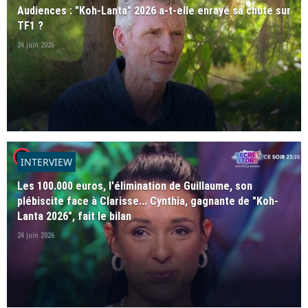
Audiences : "Koh-Lanta" 2026 a-t-elle enrayé sa chute sur
TF1 ?
24 juin 2026
player2
INTERVIEW
Les 100.000 euros, l'élimination de Guillaume, son
plébiscite face à Clarisse... Cynthia, gagnante de "Koh-
Lanta 2026", fait le bilan
24 juin 2026