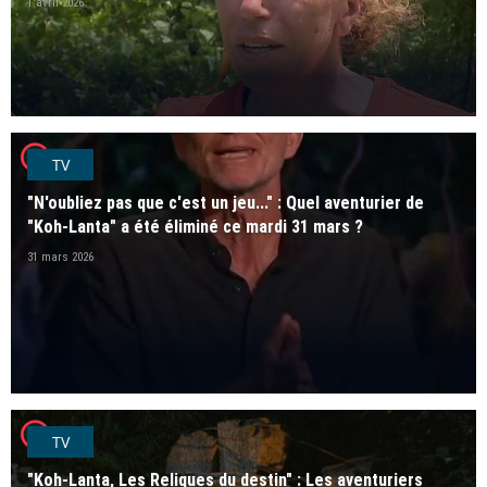
1 avril 2026
player2
TV
"N'oubliez pas que c'est un jeu..." : Quel aventurier de
"Koh-Lanta" a été éliminé ce mardi 31 mars ?
31 mars 2026
player2
TV
"Koh-Lanta, Les Reliques du destin" : Les aventuriers