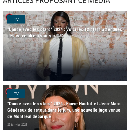
ARTICLES PROPOSANT CE MÉDIA
player2
TV
"Danse avec les stars" 2024 : Voici les 12 stars attendues
dès ce vendredi soir sur TF1
16 février 2024
player2
TV
"Danse avec les stars" 2024 : Fauve Hautot et Jean-Marc
Généreux de retour dans le jury, une nouvelle juge venue
de Montréal débarque
25 janvier 2024