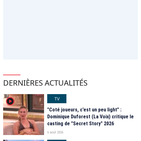
DERNIÈRES ACTUALITÉS
TV
player2
"Coté joueurs, c’est un peu light" :
Dominique Duforest (La Voix) critique le
casting de "Secret Story" 2026
6 août 2026