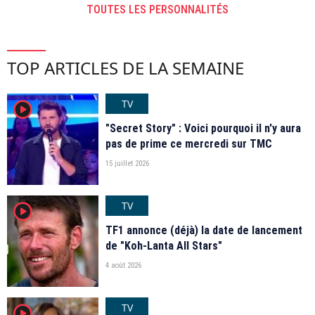
TOUTES LES PERSONNALITÉS
TOP ARTICLES DE LA SEMAINE
TV
player2
"Secret Story" : Voici pourquoi il n'y aura
pas de prime ce mercredi sur TMC
15 juillet 2026
TV
player2
TF1 annonce (déjà) la date de lancement
de "Koh-Lanta All Stars"
4 août 2026
TV
player2