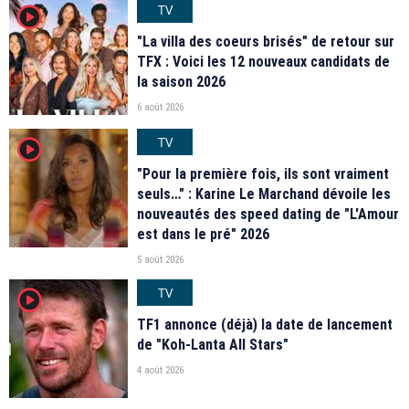
TV
player2
"La villa des coeurs brisés" de retour sur
TFX : Voici les 12 nouveaux candidats de
la saison 2026
6 août 2026
TV
player2
"Pour la première fois, ils sont vraiment
seuls…" : Karine Le Marchand dévoile les
nouveautés des speed dating de "L'Amour
est dans le pré" 2026
5 août 2026
TV
player2
TF1 annonce (déjà) la date de lancement
de "Koh-Lanta All Stars"
4 août 2026