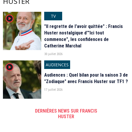
HUSTER
TV
player2
"Il regrette de l'avoir quittée" : Francis
Huster nostalgique d'"Ici tout
commence", les confidences de
Catherine Marchal
30 juillet 2026
AUDIENCES
player2
Audiences : Quel bilan pour la saison 3 de
"Zodiaque" avec Francis Huster sur TF1 ?
17 juillet 2026
DERNIÈRES NEWS SUR FRANCIS
HUSTER