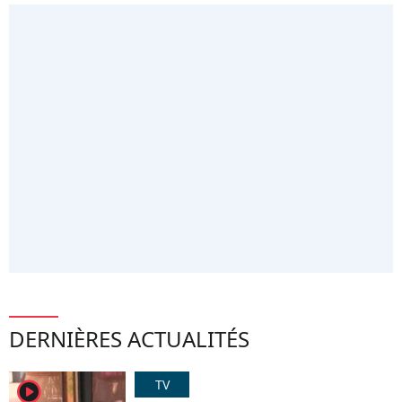
DERNIÈRES ACTUALITÉS
TV
player2