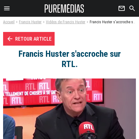
menu
newsletter
search
Accueil
Francis Huster
Vidéos de Francis Huster
Francis Huster s'accroche sur RTL. - Vidéo
arrow_left
RETOUR ARTICLE
Francis Huster s'accroche sur
RTL.