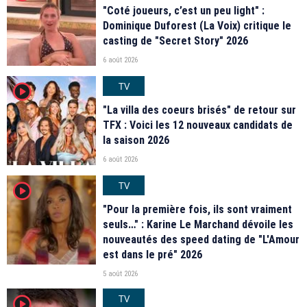
"Coté joueurs, c’est un peu light" :
Dominique Duforest (La Voix) critique le
casting de "Secret Story" 2026
6 août 2026
TV
player2
"La villa des coeurs brisés" de retour sur
TFX : Voici les 12 nouveaux candidats de
la saison 2026
6 août 2026
TV
player2
"Pour la première fois, ils sont vraiment
seuls…" : Karine Le Marchand dévoile les
nouveautés des speed dating de "L'Amour
est dans le pré" 2026
5 août 2026
TV
player2