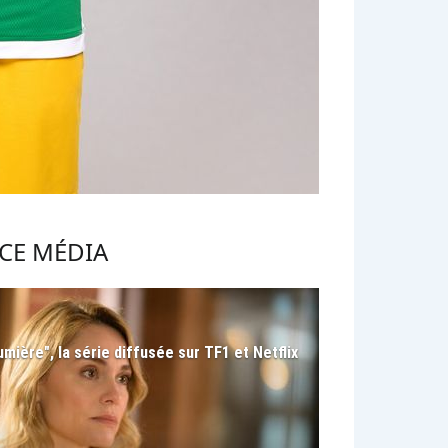
CE MÉDIA
umière", la série diffusée sur TF1 et Netflix