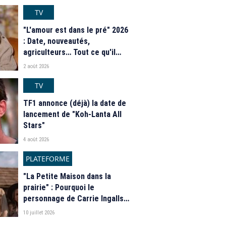
TV
"L'amour est dans le pré" 2026
: Date, nouveautés,
agriculteurs… Tout ce qu'il
faut savoir sur la saison 21 du
2 août 2026
programme de M6
TV
TF1 annonce (déjà) la date de
lancement de "Koh-Lanta All
Stars"
4 août 2026
PLATEFORME
"La Petite Maison dans la
prairie" : Pourquoi le
personnage de Carrie Ingalls
est absente de la nouvelle
10 juillet 2026
série de Netflix ?