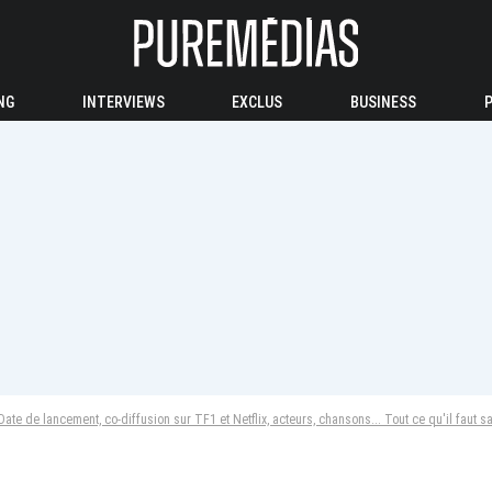
NG
INTERVIEWS
EXCLUS
BUSINESS
 Date de lancement, co-diffusion sur TF1 et Netflix, acteurs, chansons... Tout ce qu'il faut 