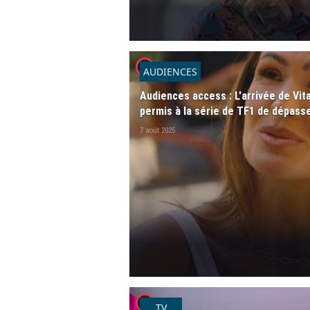
player2
AUDIENCES
Audiences access : L'arrivée de Vita
permis à la série de TF1 de dépasse
7 août 2025
player2
TV