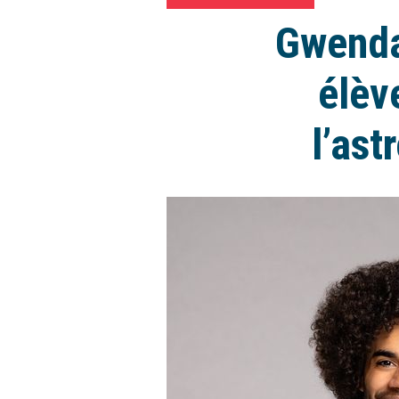
Gwenda
élèv
l’ast