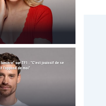
 lumière" sur TF1 : "C'est jouissif de se
st l'opposé de moi"