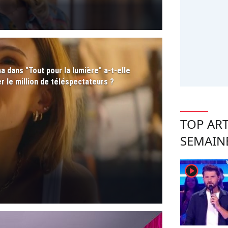
a dans "Tout pour la lumière" a-t-elle
r le million de téléspectateurs ?
TOP ART
SEMAIN
player2