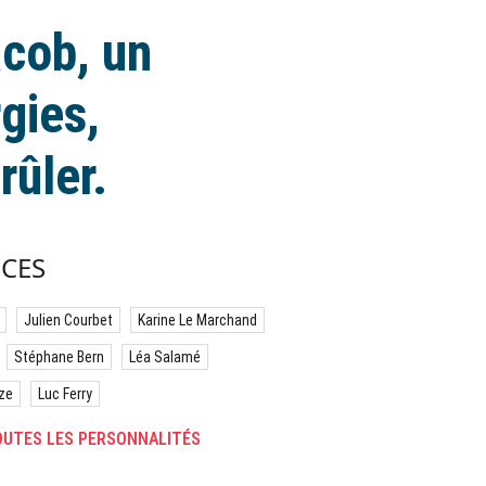
cob, un
gies,
rûler.
CES
Julien Courbet
Karine Le Marchand
Stéphane Bern
Léa Salamé
ze
Luc Ferry
UTES LES PERSONNALITÉS