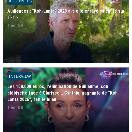
AUDIENCES
Audiences : "Koh-Lanta" 2026 a-t-elle enrayé sa chute sur
TF1 ?
24 juin 2026
player2
INTERVIEW
Les 100.000 euros, l'élimination de Guillaume, son
plébiscite face à Clarisse... Cynthia, gagnante de "Koh-
Lanta 2026", fait le bilan
24 juin 2026