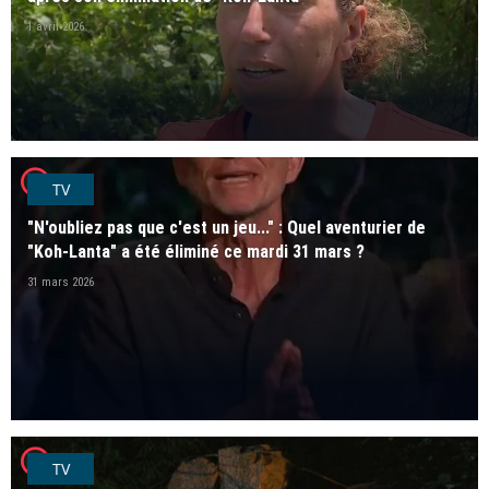
1 avril 2026
player2
TV
"N'oubliez pas que c'est un jeu..." : Quel aventurier de
"Koh-Lanta" a été éliminé ce mardi 31 mars ?
31 mars 2026
player2
TV