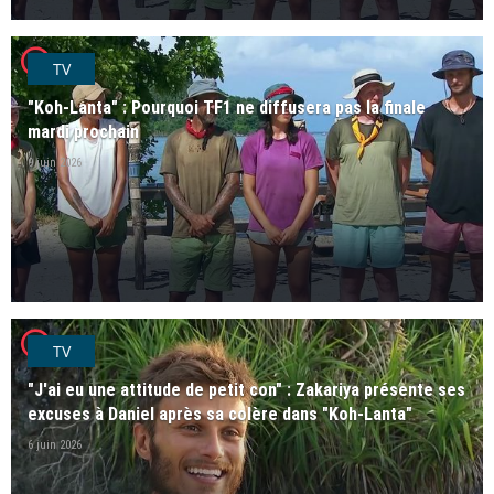
player2
TV
"Koh-Lanta" : Pourquoi TF1 ne diffusera pas la finale
mardi prochain
9 juin 2026
player2
TV
"J'ai eu une attitude de petit con" : Zakariya présente ses
excuses à Daniel après sa colère dans "Koh-Lanta"
6 juin 2026