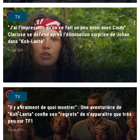
player2
TV
"J'ai l'impression qu'on se fait un peu avoir avec Cindy" :
Clarisse se défend après l'élimination surprise de Johan
dans "Koh-Lanta"
5 mai 2026
player2
TV
"Il y a vraiment de quoi montrer" : Une aventurière de
"Koh-Lanta" confie ses "regrets" de n’apparaître que très
peu sur TF1
4 mai 2026