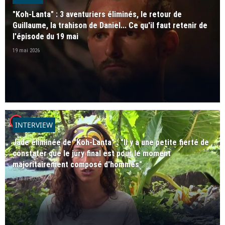
"Koh-Lanta" : 3 aventuriers éliminés, le retour de
Guillaume, la trahison de Daniel... Ce qu'il faut retenir de
l'épisode du 19 mai
19 mai 2026
player2
INTERVIEW
Jade éliminée de "Koh-Lanta" : "Il y a une petite fierté de
constater que le jury final est pour le moment
majoritairement composé d'hommes"
19 mai 2026