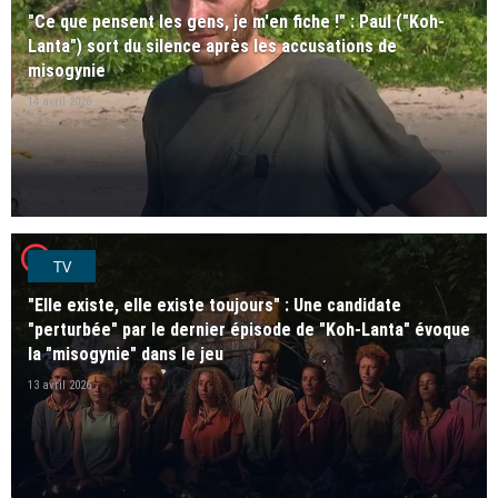
"Ce que pensent les gens, je m'en fiche !" : Paul ("Koh-
Lanta") sort du silence après les accusations de
misogynie
14 avril 2026
player2
TV
"Elle existe, elle existe toujours" : Une candidate
"perturbée" par le dernier épisode de "Koh-Lanta" évoque
la "misogynie" dans le jeu
13 avril 2026