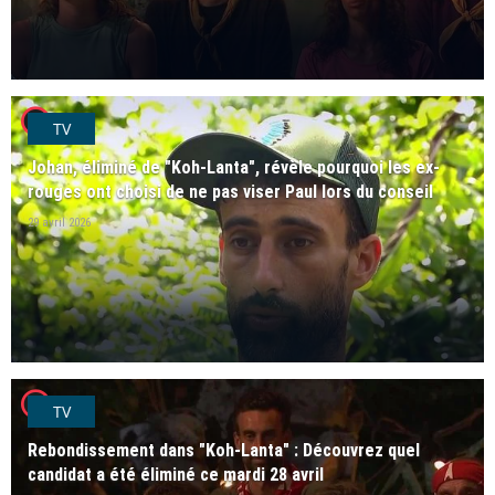
player2
TV
Johan, éliminé de "Koh-Lanta", révèle pourquoi les ex-
rouges ont choisi de ne pas viser Paul lors du conseil
29 avril 2026
player2
TV
Rebondissement dans "Koh-Lanta" : Découvrez quel
candidat a été éliminé ce mardi 28 avril