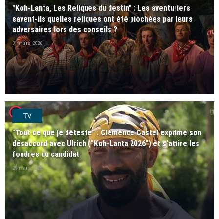
"Koh-Lanta, Les Reliques du destin" : Les aventuriers
savent-ils quelles reliques ont été piochées par leurs
adversaires lors des conseils ?
31 mars 2026
player2
TV
"Tout ce que je déteste" : Clémence Castel exprime son
désaccord avec Ulrich ("Koh-Lanta 2026") et s'attire les
foudres du candidat
29 mars 2026