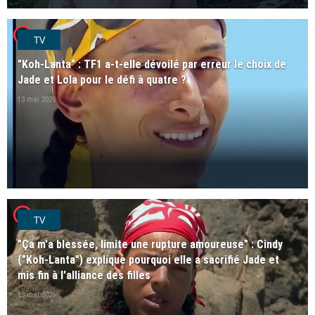
player2
TV
"Koh-Lanta" : TF1 a-t-elle dévoilé par erreur le choix de
Jade et Lola pour le défi à quatre ?
13 mai 2026
player2
TV
"Ça m'a blessée, limite une rupture amoureuse" : Cindy
("Koh-Lanta") explique pourquoi elle a sacrifié Jade et
mis fin à l'alliance des filles
13 mai 2026