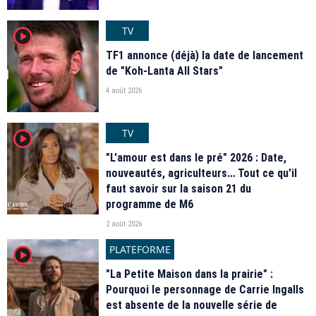
TV
player2
TF1 annonce (déjà) la date de lancement
de "Koh-Lanta All Stars"
4 août 2026
TV
player2
"L'amour est dans le pré" 2026 : Date,
nouveautés, agriculteurs… Tout ce qu'il
faut savoir sur la saison 21 du
programme de M6
2 août 2026
PLATEFORME
player2
"La Petite Maison dans la prairie" :
Pourquoi le personnage de Carrie Ingalls
est absente de la nouvelle série de