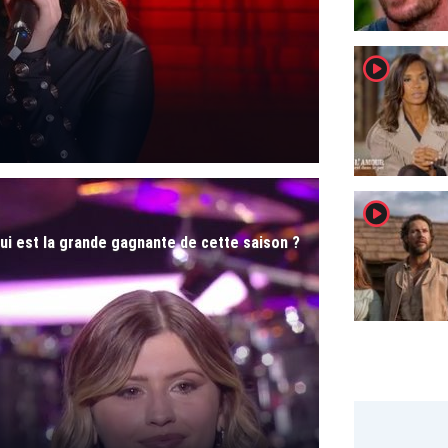
player2
player2
ui est la grande gagnante de cette saison ?