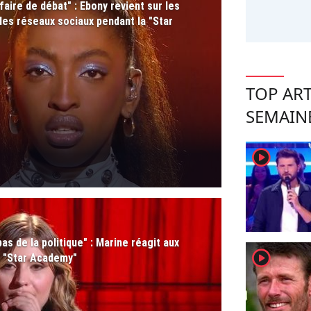
aire de débat" : Ebony revient sur les
r les réseaux sociaux pendant la "Star
TOP ART
SEMAIN
player2
as de la politique" : Marine réagit aux
player2
a "Star Academy"