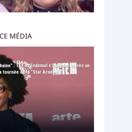
CE MÉDIA
aine" : TF1 et Endemol s'indignent après un
la tournée de la "Star Academy"