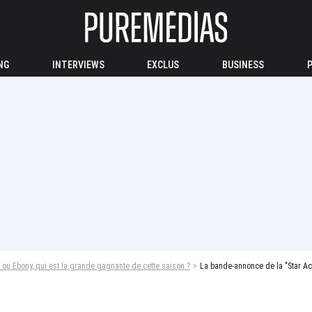
NG
INTERVIEWS
EXCLUS
BUSINESS
 ou Ebony, qui est la grande gagnante de cette saison ?
La bande-annonce de la "Star A