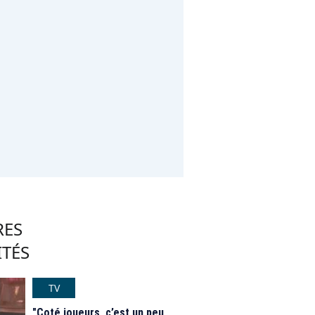
RES
ITÉS
TV
"Coté joueurs, c’est un peu