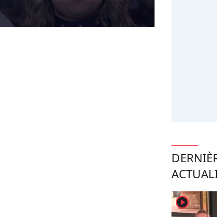
DERNIÈ
ACTUAL
player2