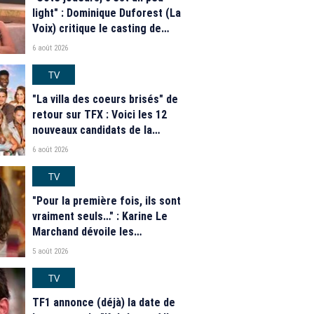
light" : Dominique Duforest (La
Voix) critique le casting de
"Secret Story" 2026
6 août 2026
TV
"La villa des coeurs brisés" de
retour sur TFX : Voici les 12
nouveaux candidats de la
saison 2026
6 août 2026
TV
"Pour la première fois, ils sont
vraiment seuls…" : Karine Le
Marchand dévoile les
nouveautés des speed dating
5 août 2026
de "L'Amour est dans le pré"
2026
TV
TF1 annonce (déjà) la date de