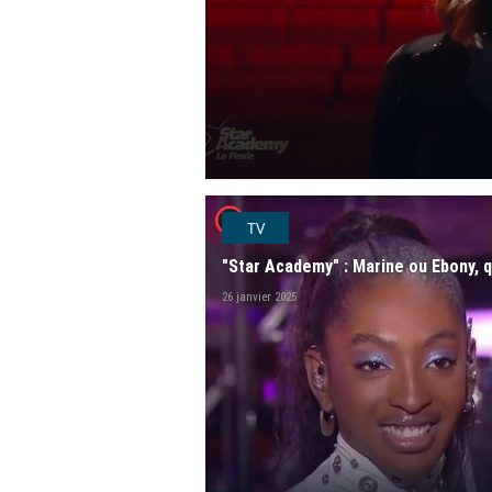
player2
TV
"Star Academy" : Marine ou Ebony, q
26 janvier 2025