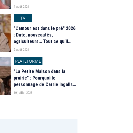
4 août 2026
TV
"L'amour est dans le pré" 2026
: Date, nouveautés,
agriculteurs… Tout ce qu'il
faut savoir sur la saison 21 du
2 août 2026
programme de M6
PLATEFORME
"La Petite Maison dans la
prairie" : Pourquoi le
personnage de Carrie Ingalls
est absente de la nouvelle
10 juillet 2026
série de Netflix ?