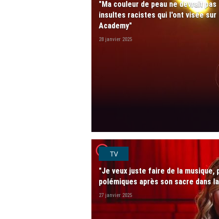
"Ma couleur de peau ne devrait pas f
insultes racistes qui l'ont visée su
Academy"
28 janvier 2025
player2
TV
"Je veux juste faire de la musique, p
polémiques après son sacre dans l
27 janvier 2025