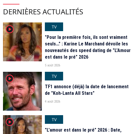
DERNIÈRES ACTUALITÉS
TV
player2
"Pour la première fois, ils sont vraiment
seuls…" : Karine Le Marchand dévoile les
nouveautés des speed dating de "L'Amour
est dans le pré" 2026
5 août 2026
TV
player2
TF1 annonce (déjà) la date de lancement
de "Koh-Lanta All Stars"
4 août 2026
TV
player2
"L'amour est dans le pré" 2026 : Date,