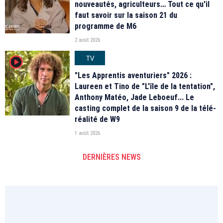
nouveautés, agriculteurs… Tout ce qu'il
faut savoir sur la saison 21 du
programme de M6
2 août 2026
TV
player2
"Les Apprentis aventuriers" 2026 :
Laureen et Tino de "L'île de la tentation",
Anthony Matéo, Jade Leboeuf... Le
casting complet de la saison 9 de la télé-
réalité de W9
1 août 2026
DERNIÈRES NEWS