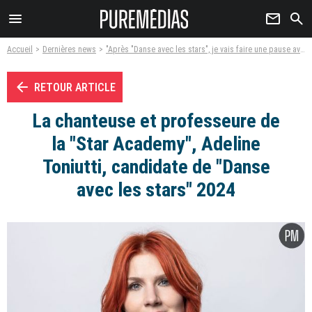
menu
newsletter
search
Accueil
Dernières news
"Après "Danse avec les stars", je vais faire une pause avec la télévision" : Natasha St-Pier fait des révélations sur la suite de sa carrière
arrow_left
RETOUR ARTICLE
La chanteuse et professeure de
la "Star Academy", Adeline
Toniutti, candidate de "Danse
avec les stars" 2024