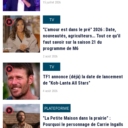
15 juillet 2026
TV
player2
"L'amour est dans le pré" 2026 : Date,
nouveautés, agriculteurs… Tout ce qu'il
faut savoir sur la saison 21 du
programme de M6
2 août 2026
TV
player2
TF1 annonce (déjà) la date de lancement
de "Koh-Lanta All Stars"
4 août 2026
PLATEFORME
player2
"La Petite Maison dans la prairie" :
Pourquoi le personnage de Carrie Ingalls