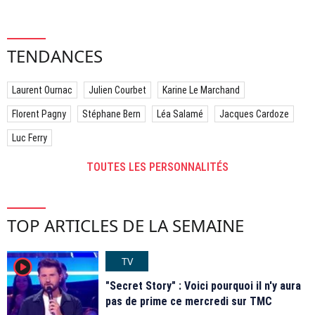
TENDANCES
Laurent Ournac
Julien Courbet
Karine Le Marchand
Florent Pagny
Stéphane Bern
Léa Salamé
Jacques Cardoze
Luc Ferry
TOUTES LES PERSONNALITÉS
TOP ARTICLES DE LA SEMAINE
TV
player2
"Secret Story" : Voici pourquoi il n'y aura
pas de prime ce mercredi sur TMC