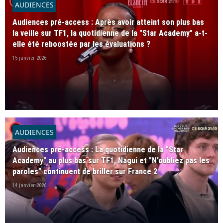
player2
AUDIENCES
Audiences pré-access : Après avoir atteint son plus bas
la veille sur TF1, la quotidienne de la "Star Academy" a-t-
elle été reboostée par les évaluations ?
15 janvier 2026
player2
AUDIENCES
Audiences pré-access : La quotidienne de la "Star
Academy" au plus bas sur TF1, Nagui et "N'oubliez pas les
paroles" continuent de briller sur France 2
14 janvier 2026