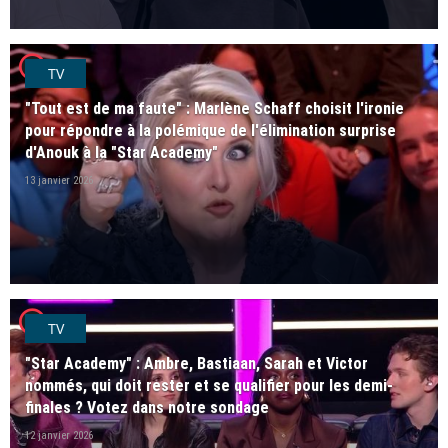
player2
TV
"Tout est de ma faute" : Marlène Schaff choisit l'ironie
pour répondre à la polémique de l'élimination surprise
d'Anouk à la "Star Academy"
13 janvier 2026
player2
TV
"Star Academy" : Ambre, Bastiaan, Sarah et Victor
nommés, qui doit rester et se qualifier pour les demi-
finales ? Votez dans notre sondage
12 janvier 2026