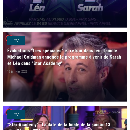
player2
TV
Évaluations “très spéciales” et retour dans leur famille :
Michael Goldman annonce le programme à venir de Sarah
et Léa dans "Star Academy"
18 janvier 2026
player2
TV
"Star Academy" : La date de la finale de la saison 13