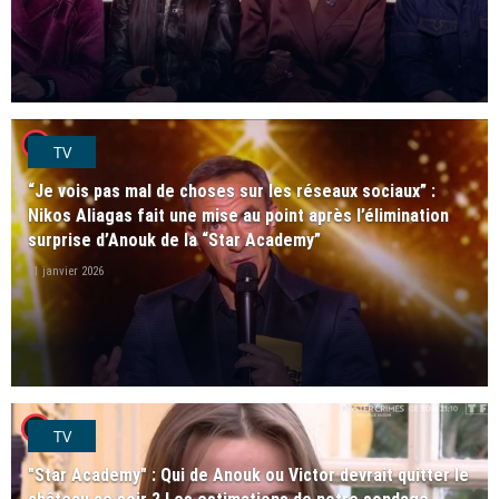
player2
TV
“Je vois pas mal de choses sur les réseaux sociaux” :
Nikos Aliagas fait une mise au point après l’élimination
surprise d’Anouk de la “Star Academy”
11 janvier 2026
player2
TV
"Star Academy" : Qui de Anouk ou Victor devrait quitter le