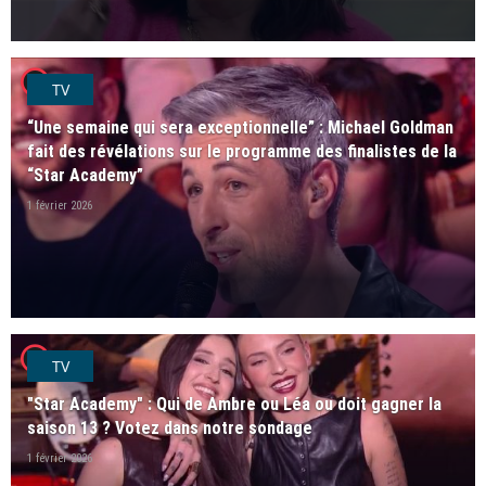
player2
TV
“Une semaine qui sera exceptionnelle” : Michael Goldman
fait des révélations sur le programme des finalistes de la
“Star Academy”
1 février 2026
player2
TV
"Star Academy" : Qui de Ambre ou Léa ou doit gagner la
saison 13 ? Votez dans notre sondage
1 février 2026