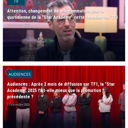
TV
Attention, changement de programmation pour la
quotidienne de la "Star Academy" cette semaine sur TF1
22 décembre 2025
player2
AUDIENCES
Audiences : Après 2 mois de diffusion sur TF1, la "Star
Academy" 2025 fait-elle mieux que la promotion
précédente ?
19 décembre 2025