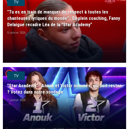
TV
"Tu es en train de manquer de respect à toutes les
chanteuses lyriques du monde" : En plein coaching, Fanny
Delaigue recadre Léa de la "Star Academy"
8 janvier 2026
player2
TV
"Star Academy" : Anouk et Victor nommés, qui doit rester
? Votez dans notre sondage
7 janvier 2026