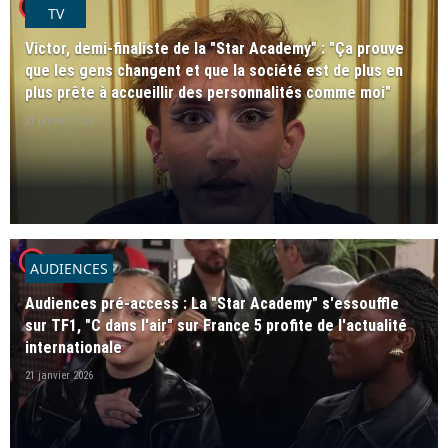
player2
TV
Victor, demi-finaliste de la "Star Academy" : "Ça prouve
que les gens changent et que la société est de plus en
plus prête à accueillir des personnalités comme moi"
21 janvier 2026
player2
AUDIENCES
Audiences pré-access : La "Star Academy" s'essouffle
sur TF1, "C dans l'air" sur France 5 profite de l'actualité
internationale
21 janvier 2026