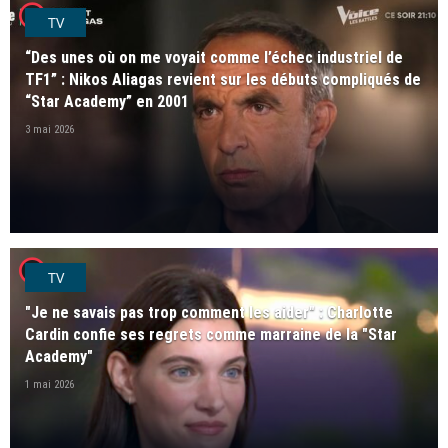
player2
TV
“Des unes où on me voyait comme l’échec industriel de
TF1” : Nikos Aliagas revient sur les débuts compliqués de
“Star Academy” en 2001
3 mai 2026
player2
TV
"Je ne savais pas trop comment les aider" : Charlotte
Cardin confie ses regrets comme marraine de la "Star
Academy"
1 mai 2026