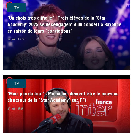
player2
TV
"Un choix très difficile" : Trois élèves de la "Star
Academy" 2025 se désengagent d'un concert à Bayonne
en raison de leurs "convictions"
27 juillet 2026
player2
TV
"Mais pas du tout" : Mosimann dément être le nouveau
directeur de la "Star Academy" sur TF1
24 juin 2026