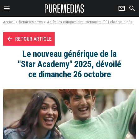
menu
newsletter
search
Accueil
Dernières news
Après les critiques des internautes, TF1 change le générique de la "Star Academy" 2025
arrow_left
RETOUR ARTICLE
Le nouveau générique de la
"Star Academy" 2025, dévoilé
ce dimanche 26 octobre