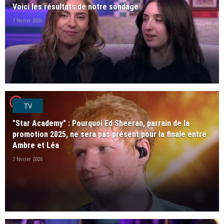
Voici les résultats de notre sondage
7 février 2026
player2
TV
"Star Academy" : Pourquoi Ed Sheeran, parrain de la
promotion 2025, ne sera pas présent pour la finale entre
Ambre et Léa
7 février 2026