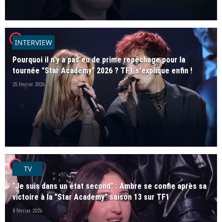
player2
INTERVIEW
Pourquoi il n'y a pas eu de prime repêchage pour la
tournée "Star Academy" 2026 ? TF1 s'explique enfin !
25 février 2026
player2
TV
"Je suis dans un état second" : Ambre se confie après sa
victoire à la "Star Academy" saison 13 sur TF1
8 février 2026