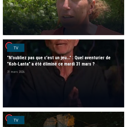
1 avril 2026
player2
TV
"N'oubliez pas que c'est un jeu..." : Quel aventurier de
"Koh-Lanta" a été éliminé ce mardi 31 mars ?
31 mars 2026
player2
TV