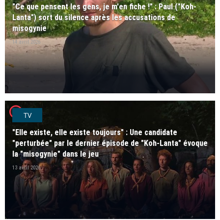
"Ce que pensent les gens, je m'en fiche !" : Paul ("Koh-
Lanta") sort du silence après les accusations de
misogynie
14 avril 2026
player2
TV
"Elle existe, elle existe toujours" : Une candidate
"perturbée" par le dernier épisode de "Koh-Lanta" évoque
la "misogynie" dans le jeu
13 avril 2026