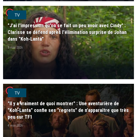
player2
TV
"J'ai l'impression qu'on se fait un peu avoir avec Cindy" :
Clarisse se défend après l'élimination surprise de Johan
dans "Koh-Lanta"
5 mai 2026
player2
TV
"Il y a vraiment de quoi montrer" : Une aventurière de
"Koh-Lanta" confie ses "regrets" de n’apparaître que très
peu sur TF1
4 mai 2026