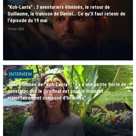
"Koh-Lanta" : 3 aventuriers éliminés, le retour de
Guillaume, la trahison de Daniel... Ce qu'il faut retenir de
l'épisode du 19 mai
19 mai 2026
player2
INTERVIEW
Jade éliminée de "Koh-Lanta" : "Il y a une petite fierté de
constater que le jury final est pour le moment
majoritairement composé d'hommes"
19 mai 2026