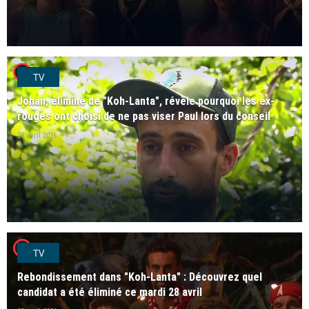
player2
TV
Johan, éliminé de "Koh-Lanta", révèle pourquoi les ex-
rouges ont choisi de ne pas viser Paul lors du conseil
29 avril 2026
player2
TV
Rebondissement dans "Koh-Lanta" : Découvrez quel
candidat a été éliminé ce mardi 28 avril