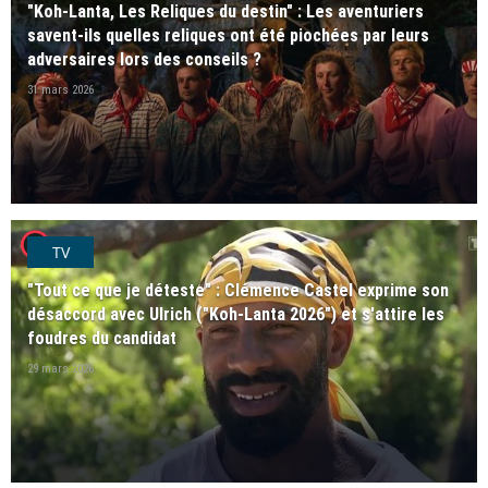
"Koh-Lanta, Les Reliques du destin" : Les aventuriers
savent-ils quelles reliques ont été piochées par leurs
adversaires lors des conseils ?
31 mars 2026
player2
TV
"Tout ce que je déteste" : Clémence Castel exprime son
désaccord avec Ulrich ("Koh-Lanta 2026") et s'attire les
foudres du candidat
29 mars 2026