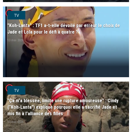
player2
TV
"Koh-Lanta" : TF1 a-t-elle dévoilé par erreur le choix de
Jade et Lola pour le défi à quatre ?
13 mai 2026
player2
TV
"Ça m'a blessée, limite une rupture amoureuse" : Cindy
("Koh-Lanta") explique pourquoi elle a sacrifié Jade et
mis fin à l'alliance des filles
13 mai 2026