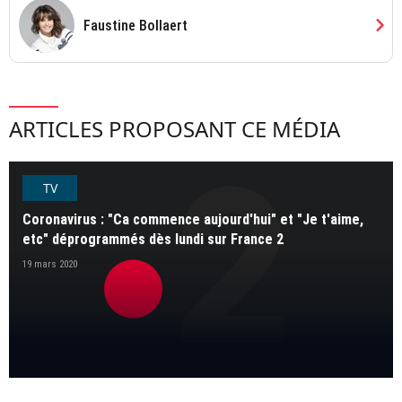
chevron_right
Faustine Bollaert
ARTICLES PROPOSANT CE MÉDIA
TV
Coronavirus : "Ca commence aujourd'hui" et "Je t'aime,
etc" déprogrammés dès lundi sur France 2
19 mars 2020