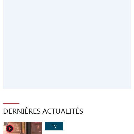
DERNIÈRES ACTUALITÉS
TV
player2