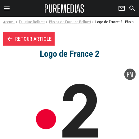
menu
newsletter
search
Accueil
Faustine Bollaert
Photos de Faustine Bollaert
Logo de France 2 - Photo
arrow_left
RETOUR ARTICLE
Logo de France 2