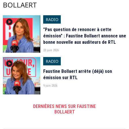
BOLLAERT
RADIO
player2
"Pas question de renoncer à cette
émission" : Faustine Bollaert annonce une
bonne nouvelle aux auditeurs de RTL
23 juin 2026
RADIO
player2
Faustine Bollaert arrête (déjà) son
émission sur RTL
9 juin 2026
DERNIÈRES NEWS SUR FAUSTINE
BOLLAERT