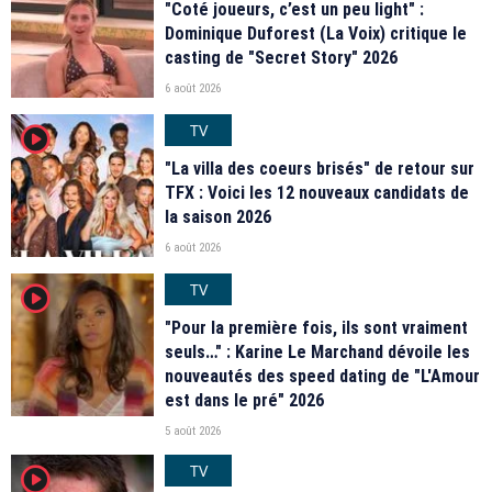
"Coté joueurs, c’est un peu light" :
Dominique Duforest (La Voix) critique le
casting de "Secret Story" 2026
6 août 2026
TV
player2
"La villa des coeurs brisés" de retour sur
TFX : Voici les 12 nouveaux candidats de
la saison 2026
6 août 2026
TV
player2
"Pour la première fois, ils sont vraiment
seuls…" : Karine Le Marchand dévoile les
nouveautés des speed dating de "L'Amour
est dans le pré" 2026
5 août 2026
TV
player2