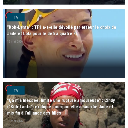
player2
TV
"Koh-Lanta" : TF1 a-t-elle dévoilé par erreur le choix de
Jade et Lola pour le défi à quatre ?
13 mai 2026
player2
TV
"Ça m'a blessée, limite une rupture amoureuse" : Cindy
("Koh-Lanta") explique pourquoi elle a sacrifié Jade et
mis fin à l'alliance des filles
13 mai 2026