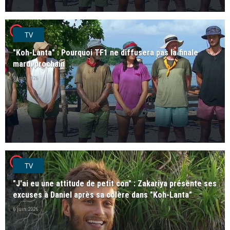
player2
TV
"Koh-Lanta" : Pourquoi TF1 ne diffusera pas la finale
mardi prochain
9 juin 2026
player2
TV
"J'ai eu une attitude de petit con" : Zakariya présente ses
excuses à Daniel après sa colère dans "Koh-Lanta"
6 juin 2026