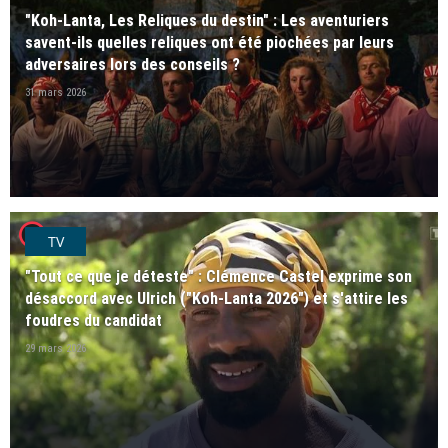
"Koh-Lanta, Les Reliques du destin" : Les aventuriers
savent-ils quelles reliques ont été piochées par leurs
adversaires lors des conseils ?
31 mars 2026
player2
TV
"Tout ce que je déteste" : Clémence Castel exprime son
désaccord avec Ulrich ("Koh-Lanta 2026") et s'attire les
foudres du candidat
29 mars 2026