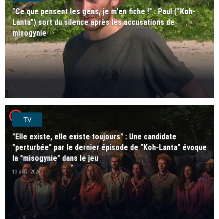
"Ce que pensent les gens, je m'en fiche !" : Paul ("Koh-
Lanta") sort du silence après les accusations de
misogynie
14 avril 2026
player2
TV
"Elle existe, elle existe toujours" : Une candidate
"perturbée" par le dernier épisode de "Koh-Lanta" évoque
la "misogynie" dans le jeu
13 avril 2026