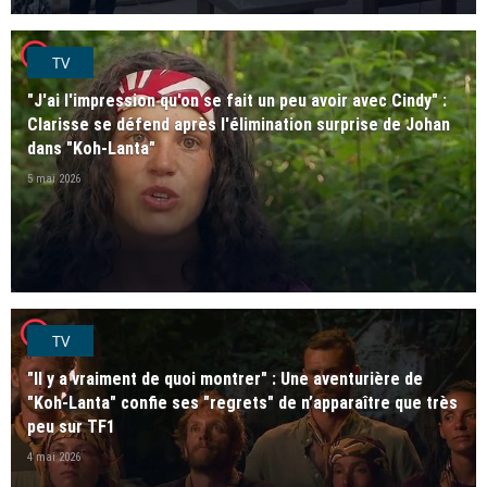
player2
TV
"J'ai l'impression qu'on se fait un peu avoir avec Cindy" :
Clarisse se défend après l'élimination surprise de Johan
dans "Koh-Lanta"
5 mai 2026
player2
TV
"Il y a vraiment de quoi montrer" : Une aventurière de
"Koh-Lanta" confie ses "regrets" de n’apparaître que très
peu sur TF1
4 mai 2026