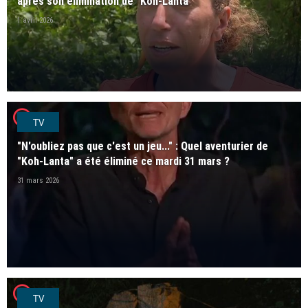
après son élimination de "Koh-Lanta"
1 avril 2026
player2
TV
"N'oubliez pas que c'est un jeu..." : Quel aventurier de
"Koh-Lanta" a été éliminé ce mardi 31 mars ?
31 mars 2026
player2
TV