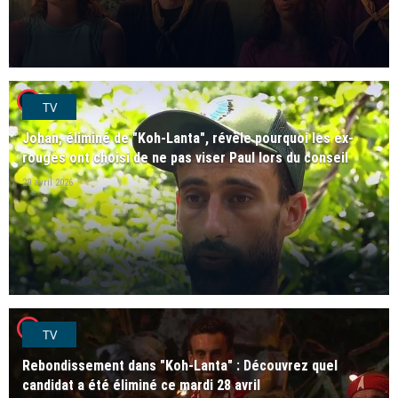
player2
TV
Johan, éliminé de "Koh-Lanta", révèle pourquoi les ex-
rouges ont choisi de ne pas viser Paul lors du conseil
29 avril 2026
player2
TV
Rebondissement dans "Koh-Lanta" : Découvrez quel
candidat a été éliminé ce mardi 28 avril