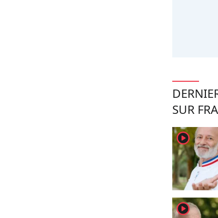
DERNIER
SUR FR
player2
player2