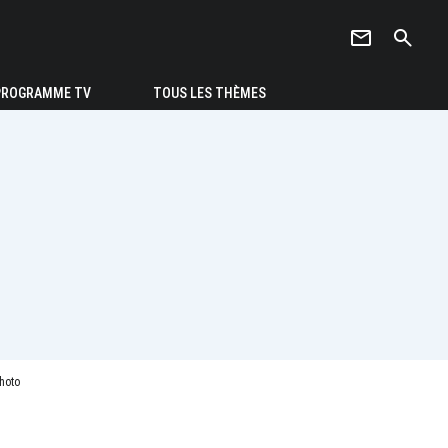
newsletter
search
PROGRAMME TV
TOUS LES THÈMES
Photo