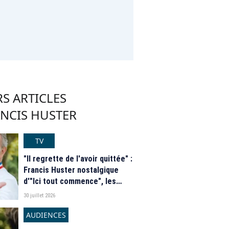
S ARTICLES
ANCIS HUSTER
TV
"Il regrette de l'avoir quittée" :
Francis Huster nostalgique
d'"Ici tout commence", les
confidences de Catherine
30 juillet 2026
Marchal
AUDIENCES