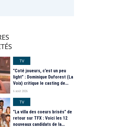
RES
ITÉS
TV
"Coté joueurs, c’est un peu
light" : Dominique Duforest (La
Voix) critique le casting de
"Secret Story" 2026
6 août 2026
TV
"La villa des coeurs brisés" de
retour sur TFX : Voici les 12
nouveaux candidats de la