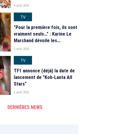
saison 2026
6 août 2026
TV
"Pour la première fois, ils sont
vraiment seuls…" : Karine Le
Marchand dévoile les
nouveautés des speed dating
5 août 2026
de "L'Amour est dans le pré"
2026
TV
TF1 annonce (déjà) la date de
lancement de "Koh-Lanta All
Stars"
4 août 2026
DERNIÈRES NEWS