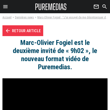
menu
newsletter
search
Accueil
Dernières news
Marc-Olivier Fogiel : "J'ai essayé de me désintoxiquer des audiences"
arrow_left
RETOUR ARTICLE
Marc-Olivier Fogiel est le
deuxième invité de « 9h02 », le
nouveau format vidéo de
Puremedias.