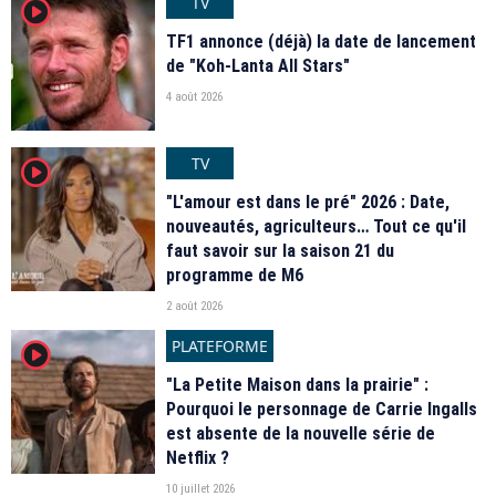
TV
player2
TF1 annonce (déjà) la date de lancement
de "Koh-Lanta All Stars"
4 août 2026
TV
player2
"L'amour est dans le pré" 2026 : Date,
nouveautés, agriculteurs… Tout ce qu'il
faut savoir sur la saison 21 du
programme de M6
2 août 2026
PLATEFORME
player2
"La Petite Maison dans la prairie" :
Pourquoi le personnage de Carrie Ingalls
est absente de la nouvelle série de
Netflix ?
10 juillet 2026