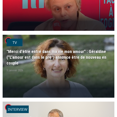
player2
TV
"Merci d'être entré dans ma vie mon amour" : Géraldine
("L'amour est dans le pré") annonce être de nouveau en
couple
5 janvier 2026
player2
INTERVIEW