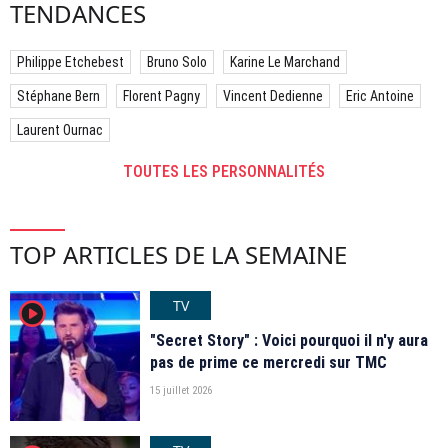
TENDANCES
Philippe Etchebest
Bruno Solo
Karine Le Marchand
Stéphane Bern
Florent Pagny
Vincent Dedienne
Eric Antoine
Laurent Ournac
TOUTES LES PERSONNALITÉS
TOP ARTICLES DE LA SEMAINE
TV
player2
"Secret Story" : Voici pourquoi il n'y aura
pas de prime ce mercredi sur TMC
15 juillet 2026