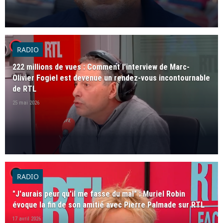
player2
RADIO
222 millions de vues : Comment l’interview de Marc-
Olivier Fogiel est devenue un rendez-vous incontournable
de RTL
25 mai 2026
player2
RADIO
"J'aurais peur qu'il me fasse du mal" : Muriel Robin
évoque la fin de son amitié avec Pierre Palmade sur RTL
17 avril 2026