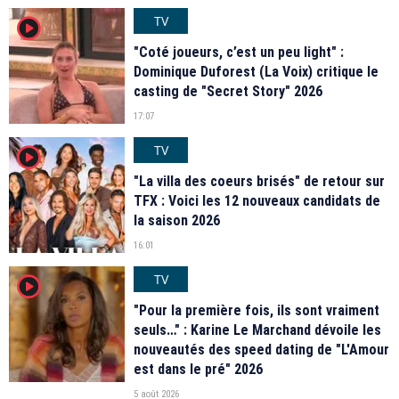
TV
player2
"Coté joueurs, c’est un peu light" :
Dominique Duforest (La Voix) critique le
casting de "Secret Story" 2026
17:07
TV
player2
"La villa des coeurs brisés" de retour sur
TFX : Voici les 12 nouveaux candidats de
la saison 2026
16:01
TV
player2
"Pour la première fois, ils sont vraiment
seuls…" : Karine Le Marchand dévoile les
nouveautés des speed dating de "L'Amour
est dans le pré" 2026
5 août 2026