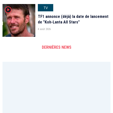
TV
player2
TF1 annonce (déjà) la date de lancement
de "Koh-Lanta All Stars"
4 août 2026
DERNIÈRES NEWS