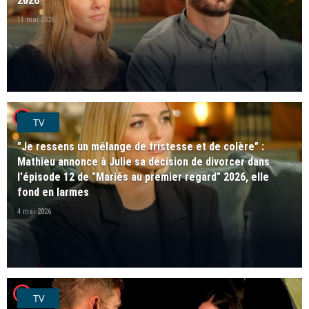
2026
11 mai 2026
player2
TV
"Je ressens un mélange de tristesse et de colère" :
Mathieu annonce à Julie sa décision de divorcer dans
l'épisode 12 de "Mariés au premier regard" 2026, elle
fond en larmes
4 mai 2026
player2
TV