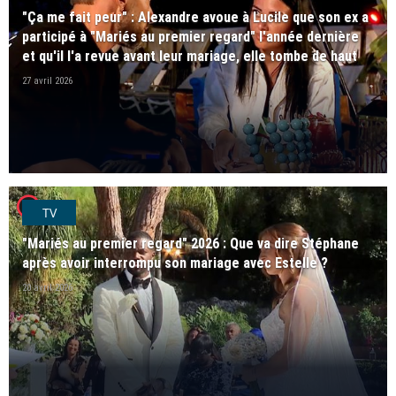
"Ça me fait peur" : Alexandre avoue à Lucile que son ex a
participé à "Mariés au premier regard" l'année dernière
et qu'il l'a revue avant leur mariage, elle tombe de haut
27 avril 2026
player2
TV
"Mariés au premier regard" 2026 : Que va dire Stéphane
après avoir interrompu son mariage avec Estelle ?
20 avril 2026