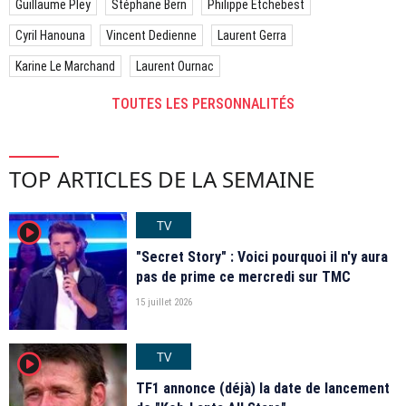
Guillaume Pley
Stéphane Bern
Philippe Etchebest
Cyril Hanouna
Vincent Dedienne
Laurent Gerra
Karine Le Marchand
Laurent Ournac
TOUTES LES PERSONNALITÉS
TOP ARTICLES DE LA SEMAINE
TV
player2
"Secret Story" : Voici pourquoi il n'y aura
pas de prime ce mercredi sur TMC
15 juillet 2026
TV
player2
TF1 annonce (déjà) la date de lancement