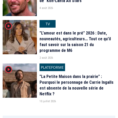
de "Koh-Lanta All Stars"
4 août 2026
TV
player2
"L'amour est dans le pré" 2026 : Date,
nouveautés, agriculteurs… Tout ce qu'il
faut savoir sur la saison 21 du
programme de M6
2 août 2026
PLATEFORME
player2
"La Petite Maison dans la prairie" :
Pourquoi le personnage de Carrie Ingalls
est absente de la nouvelle série de
Netflix ?
10 juillet 2026