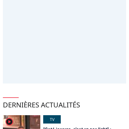
DERNIÈRES ACTUALITÉS
TV
player2