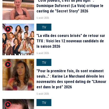
"Coté joueurs, c’est un peu light" :
Dominique Duforest (La Voix) critique le
casting de "Secret Story" 2026
6 août 2026
TV
player2
"La villa des coeurs brisés" de retour sur
TFX : Voici les 12 nouveaux candidats de
la saison 2026
6 août 2026
TV
player2
"Pour la première fois, ils sont vraiment
seuls…" : Karine Le Marchand dévoile les
nouveautés des speed dating de "L'Amour
est dans le pré" 2026
5 août 2026
TV
player2