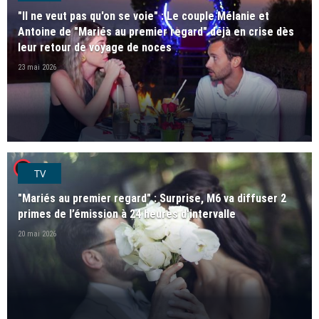
"Il ne veut pas qu'on se voie" : Le couple Mélanie et
Antoine de "Mariés au premier regard" déjà en crise dès
leur retour de voyage de noces
23 mai 2026
player2
TV
"Mariés au premier regard" : Surprise, M6 va diffuser 2
primes de l’émission à 24 heures d'intervalle
20 mai 2026