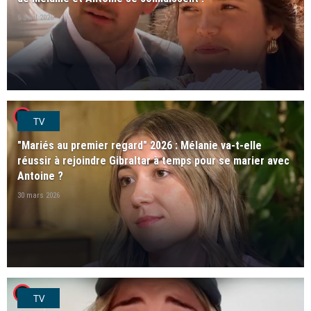
5 avril 2026
player2
TV
"Mariés au premier regard" 2026 : Mélanie va-t-elle
réussir à rejoindre Gibraltar à temps pour se marier avec
Antoine ?
30 mars 2026
player2
TV