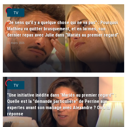
player2
TV
"Je sens qu'il y a quelque chose qui ne va pas" : Pourquoi
Mathieu va quitter brusquement, et en larmes, son
dernier repas avec Julie dans "Mariés au premier regard"
23 mars 2026
player2
TV
"Une initiative inédite dans 'Mariés au premier regard'" :
Quelle est la "demande particulière" de Perrine aux
expertes avant son mariage avec Alexandre ? On a la
réponse
16 mars 2026