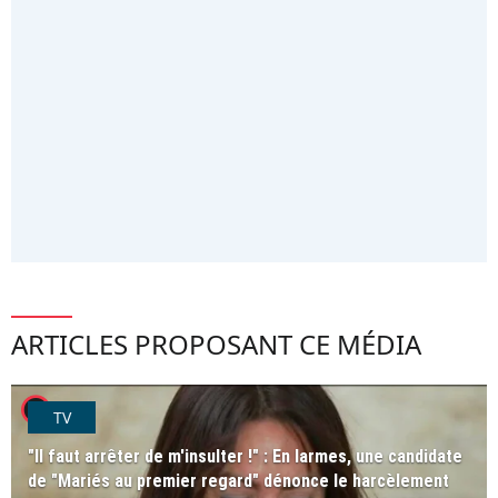
ARTICLES PROPOSANT CE MÉDIA
player2
TV
"Il faut arrêter de m'insulter !" : En larmes, une candidate
de "Mariés au premier regard" dénonce le harcèlement