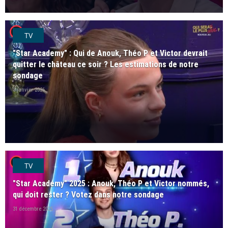
player2
TV
"Star Academy" : Qui de Anouk, Théo P et Victor devrait
quitter le château ce soir ? Les estimations de notre
sondage
3 janvier 2026
player2
TV
"Star Academy" 2025 : Anouk, Théo P et Victor nommés,
qui doit rester ? Votez dans notre sondage
31 décembre 2025