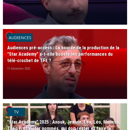
player2
AUDIENCES
Audiences pré-access : La bourde de la production de la
"Star Academy" a-t-elle boosté les performances du
télé-crochet de TF1 ?
11 décembre 2025
player2
TV
"Star Academy" 2025 : Anouk, Jeanne, Léa, Léo, Melissa,
Théo P. et Victor nommés, qui doit rester et faire la