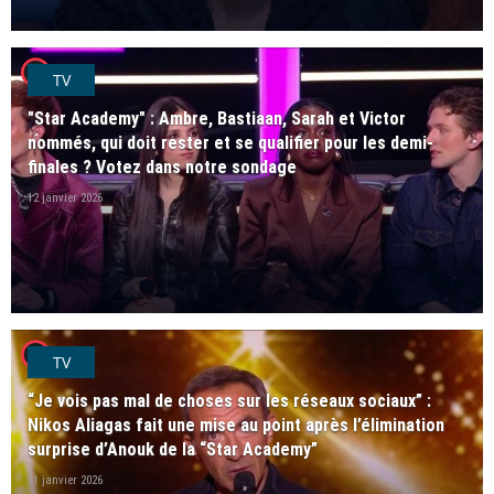
player2
TV
"Star Academy" : Ambre, Bastiaan, Sarah et Victor
nommés, qui doit rester et se qualifier pour les demi-
finales ? Votez dans notre sondage
12 janvier 2026
player2
TV
“Je vois pas mal de choses sur les réseaux sociaux” :
Nikos Aliagas fait une mise au point après l’élimination
surprise d’Anouk de la “Star Academy”
11 janvier 2026