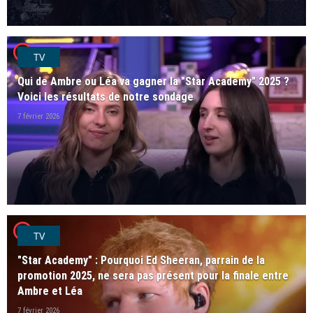
player2
TV
Qui de Ambre ou Léa va gagner la "Star Academy" 2025 ?
Voici les résultats de notre sondage
7 février 2026
player2
TV
"Star Academy" : Pourquoi Ed Sheeran, parrain de la
promotion 2025, ne sera pas présent pour la finale entre
Ambre et Léa
7 février 2026