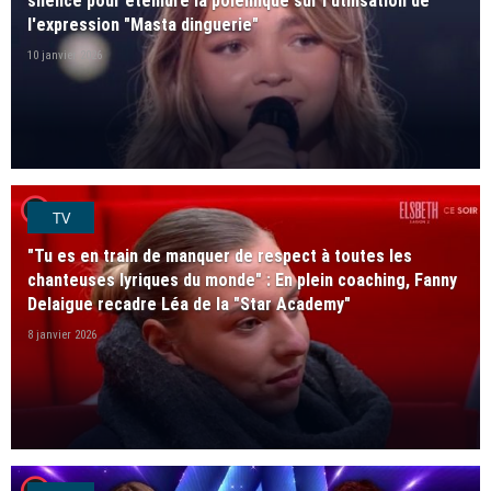
silence pour éteindre la polémique sur l'utilisation de
l'expression "Masta dinguerie"
10 janvier 2026
player2
TV
"Tu es en train de manquer de respect à toutes les
chanteuses lyriques du monde" : En plein coaching, Fanny
Delaigue recadre Léa de la "Star Academy"
8 janvier 2026
player2