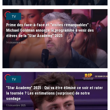
player2
TV
Prime des face-à-face et “visites remarquables” :
Michael Goldman annonce le programme à venir des
élèves de la "Star Academy" 2025
14 décembre 2025
player2
TV
"Star Academy" 2025 : Qui va être éliminé ce soir et rater
la tournée ? Les estimations (surprises) de notre
sondage
13 décembre 2025