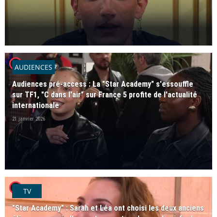
player2
AUDIENCES
Audiences pré-access : La "Star Academy" s'essouffle
sur TF1, "C dans l'air" sur France 5 profite de l'actualité
internationale
21 janvier 2026
player2
TV
"Star Academy" : Sarah et Léa ont choisi les deux anciens