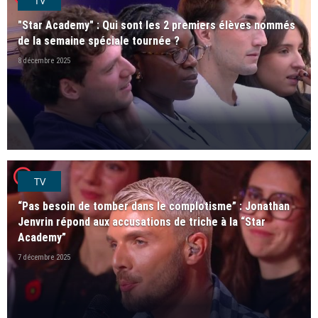
TV
"Star Academy" : Qui sont les 2 premiers élèves nommés
de la semaine spéciale tournée ?
8 décembre 2025
player2
TV
“Pas besoin de tomber dans le complotisme” : Jonathan
Jenvrin répond aux accusations de triche à la “Star
Academy”
7 décembre 2025