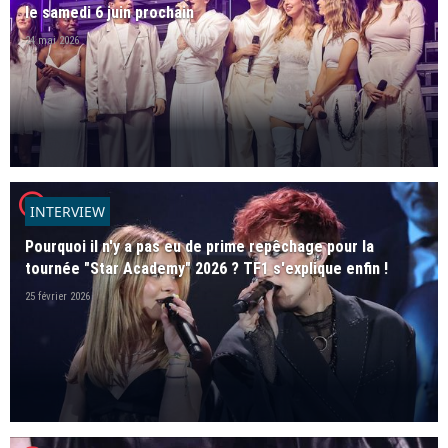
le samedi 6 juin prochain
24 mai 2026
player2
INTERVIEW
Pourquoi il n'y a pas eu de prime repêchage pour la
tournée "Star Academy" 2026 ? TF1 s'explique enfin !
25 février 2026