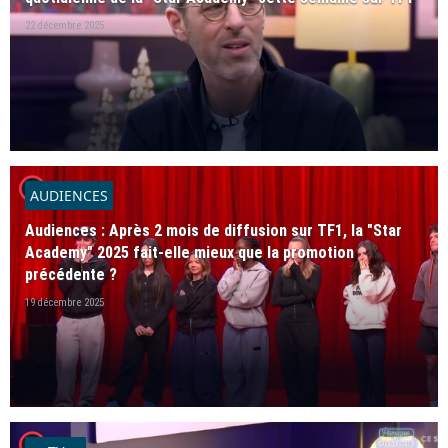
22 décembre 2025
player2
AUDIENCES
Audiences : Après 2 mois de diffusion sur TF1, la "Star
Academy" 2025 fait-elle mieux que la promotion
précédente ?
19 décembre 2025
player2