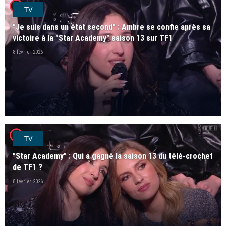
player2
TV
"Je suis dans un état second" : Ambre se confie après sa
victoire à la "Star Academy" saison 13 sur TF1
8 février 2026
player2
TV
"Star Academy" : Qui a gagné la saison 13 du télé-crochet
de TF1 ?
8 février 2026