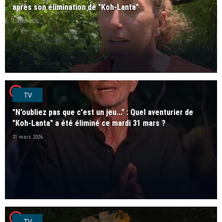
après son élimination de "Koh-Lanta"
1 avril 2026
player2
TV
"N'oubliez pas que c'est un jeu..." : Quel aventurier de
"Koh-Lanta" a été éliminé ce mardi 31 mars ?
31 mars 2026
player2
TV