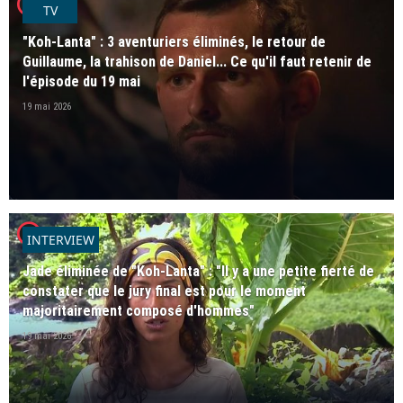
player2
TV
"Koh-Lanta" : 3 aventuriers éliminés, le retour de
Guillaume, la trahison de Daniel... Ce qu'il faut retenir de
l'épisode du 19 mai
19 mai 2026
player2
INTERVIEW
Jade éliminée de "Koh-Lanta" : "Il y a une petite fierté de
constater que le jury final est pour le moment
majoritairement composé d'hommes"
19 mai 2026