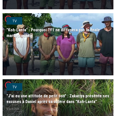
player2
TV
"Koh-Lanta" : Pourquoi TF1 ne diffusera pas la finale
mardi prochain
9 juin 2026
player2
TV
"J'ai eu une attitude de petit con" : Zakariya présente ses
excuses à Daniel après sa colère dans "Koh-Lanta"
6 juin 2026