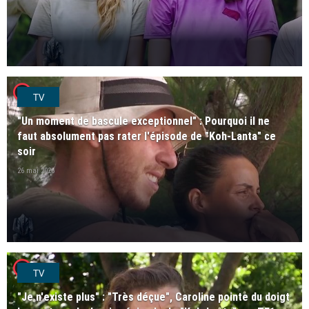
player2
TV
"Un moment de bascule exceptionnel" : Pourquoi il ne
faut absolument pas rater l'épisode de "Koh-Lanta" ce
soir
26 mai 2026
player2
TV
"Je n'existe plus" : "Très déçue", Caroline pointe du doigt