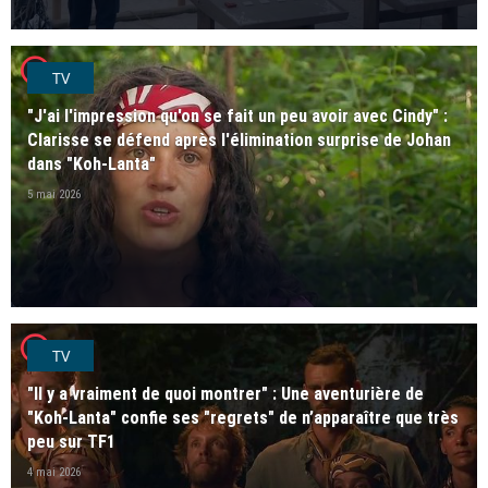
player2
TV
"J'ai l'impression qu'on se fait un peu avoir avec Cindy" :
Clarisse se défend après l'élimination surprise de Johan
dans "Koh-Lanta"
5 mai 2026
player2
TV
"Il y a vraiment de quoi montrer" : Une aventurière de
"Koh-Lanta" confie ses "regrets" de n’apparaître que très
peu sur TF1
4 mai 2026