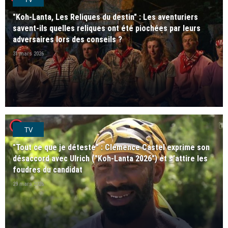
"Koh-Lanta, Les Reliques du destin" : Les aventuriers
savent-ils quelles reliques ont été piochées par leurs
adversaires lors des conseils ?
31 mars 2026
player2
TV
"Tout ce que je déteste" : Clémence Castel exprime son
désaccord avec Ulrich ("Koh-Lanta 2026") et s'attire les
foudres du candidat
29 mars 2026