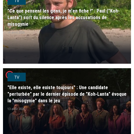
TV
"Ce que pensent les gens, je m'en fiche !" : Paul ("Koh-
Lanta") sort du silence après les accusations de
misogynie
14 avril 2026
player2
TV
"Elle existe, elle existe toujours" : Une candidate
"perturbée" par le dernier épisode de "Koh-Lanta" évoque
la "misogynie" dans le jeu
13 avril 2026