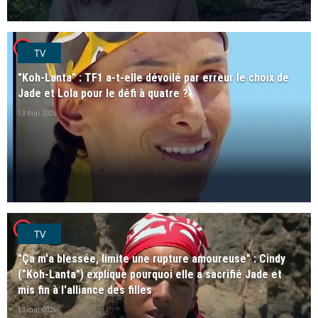
player2
TV
"Koh-Lanta" : TF1 a-t-elle dévoilé par erreur le choix de
Jade et Lola pour le défi à quatre ?
13 mai 2026
player2
TV
"Ça m'a blessée, limite une rupture amoureuse" : Cindy
("Koh-Lanta") explique pourquoi elle a sacrifié Jade et
mis fin à l'alliance des filles
13 mai 2026