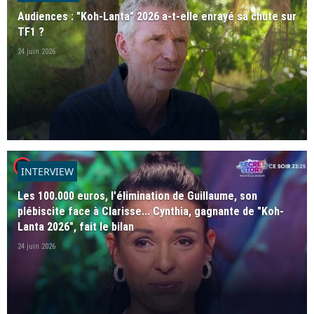
Audiences : "Koh-Lanta" 2026 a-t-elle enrayé sa chute sur
TF1 ?
24 juin 2026
player2
INTERVIEW
Les 100.000 euros, l'élimination de Guillaume, son
plébiscite face à Clarisse... Cynthia, gagnante de "Koh-
Lanta 2026", fait le bilan
24 juin 2026