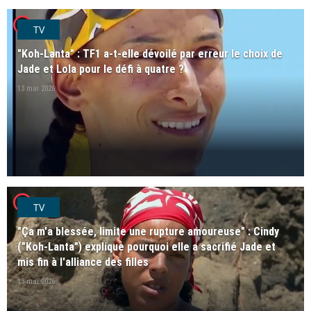
player2
TV
"Koh-Lanta" : TF1 a-t-elle dévoilé par erreur le choix de
Jade et Lola pour le défi à quatre ?
13 mai 2026
player2
TV
"Ça m'a blessée, limite une rupture amoureuse" : Cindy
("Koh-Lanta") explique pourquoi elle a sacrifié Jade et
mis fin à l'alliance des filles
13 mai 2026