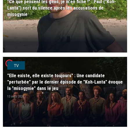
"Ce que pensent les gens, je m'en fiche !" : Paul ("Koh-
Lanta") sort du silence après les accusations de
misogynie
14 avril 2026
player2
TV
"Elle existe, elle existe toujours" : Une candidate
"perturbée" par le dernier épisode de "Koh-Lanta" évoque
la "misogynie" dans le jeu
13 avril 2026