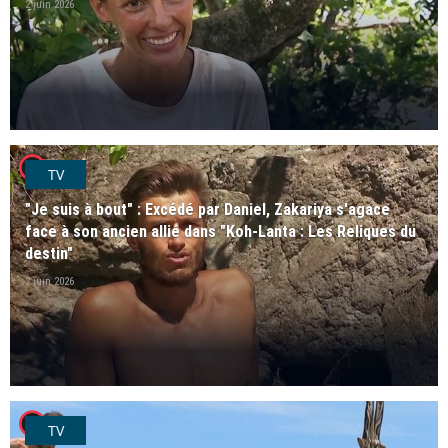
2 juin 2026
player2
TV
"Je suis à bout" : Excédé par Daniel, Zakariya s'agace
face à son ancien allié dans "Koh-Lanta : Les Reliques du
destin"
2 juin 2026
player2
TV