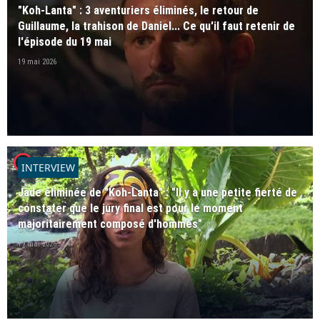
"Koh-Lanta" : 3 aventuriers éliminés, le retour de
Guillaume, la trahison de Daniel... Ce qu'il faut retenir de
l'épisode du 19 mai
19 mai 2026
player2
INTERVIEW
Jade éliminée de "Koh-Lanta" : "Il y a une petite fierté de
constater que le jury final est pour le moment
majoritairement composé d'hommes"
19 mai 2026