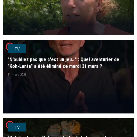
1 avril 2026
player2
TV
"N'oubliez pas que c'est un jeu..." : Quel aventurier de
"Koh-Lanta" a été éliminé ce mardi 31 mars ?
31 mars 2026
player2
TV