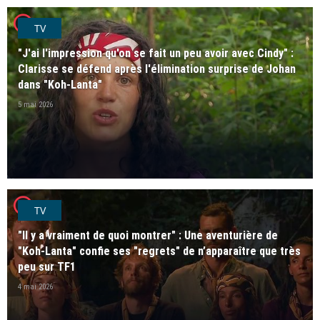
player2
TV
"J'ai l'impression qu'on se fait un peu avoir avec Cindy" :
Clarisse se défend après l'élimination surprise de Johan
dans "Koh-Lanta"
5 mai 2026
player2
TV
"Il y a vraiment de quoi montrer" : Une aventurière de
"Koh-Lanta" confie ses "regrets" de n’apparaître que très
peu sur TF1
4 mai 2026