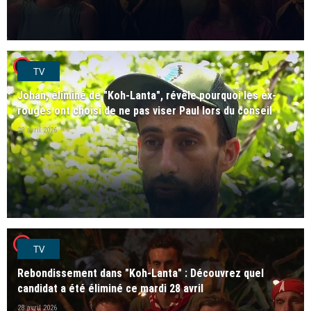
player2
TV
Johan, éliminé de "Koh-Lanta", révèle pourquoi les ex-
rouges ont choisi de ne pas viser Paul lors du conseil
29 avril 2026
player2
TV
Rebondissement dans "Koh-Lanta" : Découvrez quel
candidat a été éliminé ce mardi 28 avril
28 avril 2026