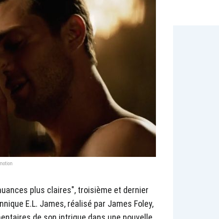
ymotion
 nuances plus claires", troisième et dernier
tannique E.L. James, réalisé par James Foley,
ntaires de son intrigue dans une nouvelle