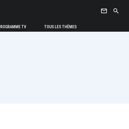
newsletter
search
PROGRAMME TV
TOUS LES THÈMES