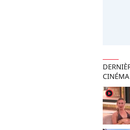
DERNIÈ
CINÉMA
player2