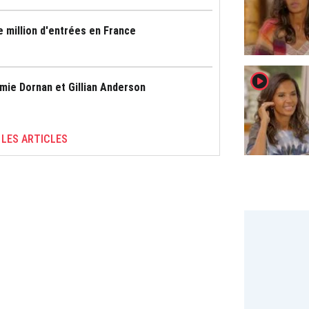
e million d'entrées en France
player2
amie Dornan et Gillian Anderson
 LES ARTICLES