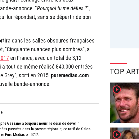
bande-annonce. "
Pourquoi tu me défies ?
",
ui lui répondait, sans se départir de son
rtira dans les salles obscures françaises
let, "Cinquante nuances plus sombres", a
2017
en France, avec un total de 3,12
qui a tout de même réalisé 840.000 entrées
TOP ART
 Grey", sorti en 2015.
puremedias.com
ouvelle bande-annonce.
player2
te
ophe Gazzano a toujours nourri le désir de devenir
nnées passées dans la presse régionale, ce natif de Salon-
player2
rer Pure Médias en 2017.