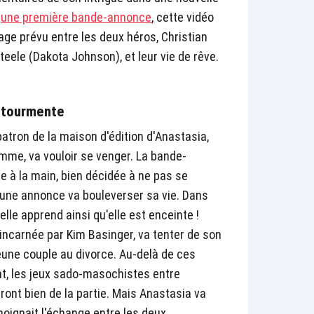
t
une première bande-annonce
, cette vidéo
ge prévu entre les deux héros, Christian
teele (Dakota Johnson), et leur vie de rêve.
a tourmente
patron de la maison d'édition d'Anastasia,
emme, va vouloir se venger. La bande-
à la main, bien décidée à ne pas se
u'une annonce va bouleverser sa vie. Dans
elle apprend ainsi qu'elle est enceinte !
y incarnée par Kim Basinger, va tenter de son
jeune couple au divorce. Au-delà de ces
nt, les jeux sado-masochistes entre
ront bien de la partie. Mais Anastasia va
ignait l'échange entre les deux