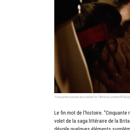
"Cinquante nuances plus claires" le 7 février au cinéma © Dail
Le fin mot de l'histoire. "Cinquante
volet de la saga littéraire de la Bri
dévoile quelques éléments suppléme