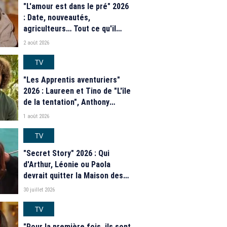
"L'amour est dans le pré" 2026
: Date, nouveautés,
agriculteurs… Tout ce qu'il
faut savoir sur la saison 21 du
2 août 2026
programme de M6
TV
"Les Apprentis aventuriers"
2026 : Laureen et Tino de "L'île
de la tentation", Anthony
Matéo, Jade Leboeuf... Le
1 août 2026
casting complet de la saison 9
de la télé-réalité de W9
TV
"Secret Story" 2026 : Qui
d'Arthur, Léonie ou Paola
devrait quitter la Maison des
secrets ce soir ? Les
30 juillet 2026
estimations de notre sondage
TV
"Pour la première fois, ils sont