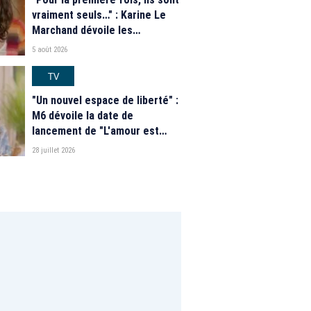
vraiment seuls…" : Karine Le
Marchand dévoile les
nouveautés des speed dating
5 août 2026
de "L'Amour est dans le pré"
2026
TV
"Un nouvel espace de liberté" :
M6 dévoile la date de
lancement de "L'amour est
dans le pré" 2026 et une
28 juillet 2026
grande nouveauté pour Karine
Le Marchand