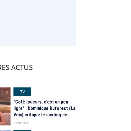
RES ACTUS
TV
"Coté joueurs, c’est un peu
light" : Dominique Duforest (La
Voix) critique le casting de
"Secret Story" 2026
6 août 2026