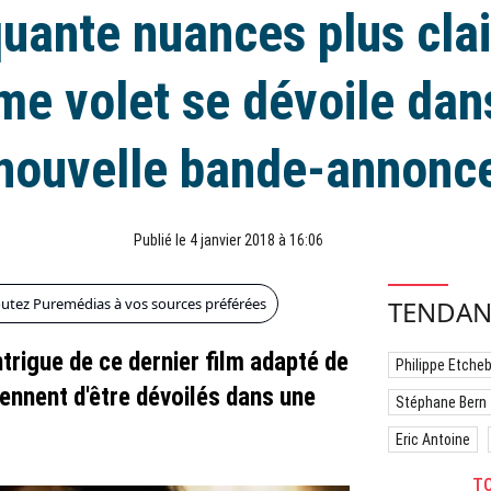
uante nuances plus clai
ime volet se dévoile da
nouvelle bande-annonc
Publié le 4 janvier 2018 à 16:06
outez Puremédias à vos sources préférées
TENDAN
trigue de ce dernier film adapté de
Philippe Etche
iennent d'être dévoilés dans une
Stéphane Bern
Eric Antoine
TO