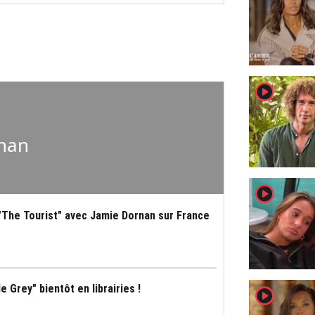
player2
nan
player2
 "The Tourist" avec Jamie Dornan sur France
 Grey" bientôt en librairies !
player2