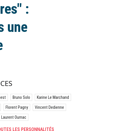
res" :
ns une
e
CES
best
Bruno Solo
Karine Le Marchand
Florent Pagny
Vincent Dedienne
Laurent Ournac
UTES LES PERSONNALITÉS