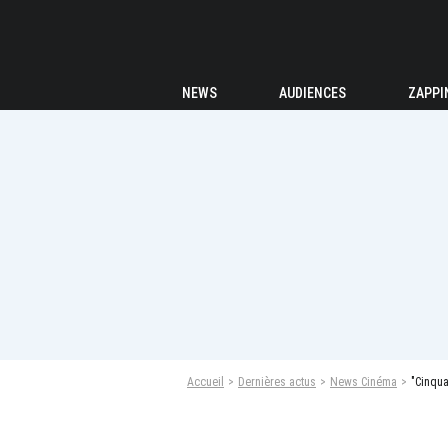
NEWS
AUDIENCES
ZAPPI
Accueil
Dernières actus
News Cinéma
"Cinqua