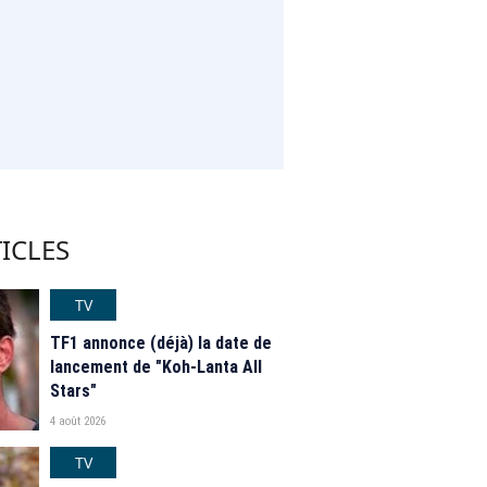
ICLES
TV
TF1 annonce (déjà) la date de
lancement de "Koh-Lanta All
Stars"
4 août 2026
TV