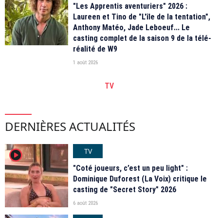
"Les Apprentis aventuriers" 2026 :
Laureen et Tino de "L'île de la tentation",
Anthony Matéo, Jade Leboeuf... Le
casting complet de la saison 9 de la télé-
réalité de W9
1 août 2026
TV
DERNIÈRES ACTUALITÉS
TV
player2
"Coté joueurs, c’est un peu light" :
Dominique Duforest (La Voix) critique le
casting de "Secret Story" 2026
6 août 2026