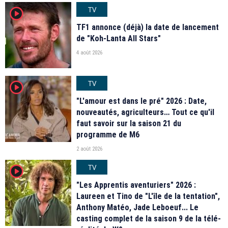
TV
player2
TF1 annonce (déjà) la date de lancement
de "Koh-Lanta All Stars"
4 août 2026
TV
player2
"L'amour est dans le pré" 2026 : Date,
nouveautés, agriculteurs… Tout ce qu'il
faut savoir sur la saison 21 du
programme de M6
2 août 2026
TV
player2
"Les Apprentis aventuriers" 2026 :
Laureen et Tino de "L'île de la tentation",
Anthony Matéo, Jade Leboeuf... Le
casting complet de la saison 9 de la télé-