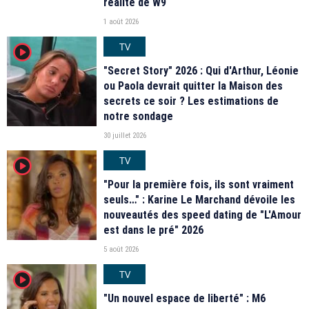
réalité de W9
1 août 2026
TV
player2
"Secret Story" 2026 : Qui d'Arthur, Léonie
ou Paola devrait quitter la Maison des
secrets ce soir ? Les estimations de
notre sondage
30 juillet 2026
TV
player2
"Pour la première fois, ils sont vraiment
seuls…" : Karine Le Marchand dévoile les
nouveautés des speed dating de "L'Amour
est dans le pré" 2026
5 août 2026
TV
player2
"Un nouvel espace de liberté" : M6