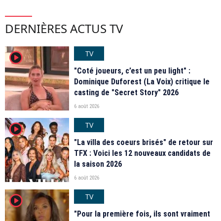
DERNIÈRES ACTUS TV
TV
player2
"Coté joueurs, c’est un peu light" :
Dominique Duforest (La Voix) critique le
casting de "Secret Story" 2026
6 août 2026
TV
player2
"La villa des coeurs brisés" de retour sur
TFX : Voici les 12 nouveaux candidats de
la saison 2026
6 août 2026
TV
player2
"Pour la première fois, ils sont vraiment