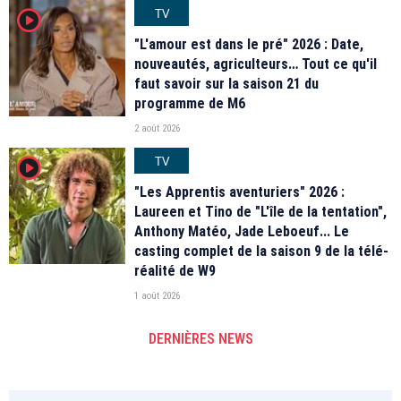
TV
player2
"L'amour est dans le pré" 2026 : Date,
nouveautés, agriculteurs… Tout ce qu'il
faut savoir sur la saison 21 du
programme de M6
2 août 2026
TV
player2
"Les Apprentis aventuriers" 2026 :
Laureen et Tino de "L'île de la tentation",
Anthony Matéo, Jade Leboeuf... Le
casting complet de la saison 9 de la télé-
réalité de W9
1 août 2026
DERNIÈRES NEWS