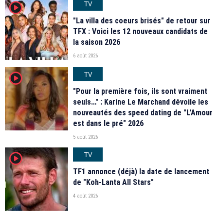
TV
player2
"La villa des coeurs brisés" de retour sur
TFX : Voici les 12 nouveaux candidats de
la saison 2026
6 août 2026
TV
player2
"Pour la première fois, ils sont vraiment
seuls…" : Karine Le Marchand dévoile les
nouveautés des speed dating de "L'Amour
est dans le pré" 2026
5 août 2026
TV
player2
TF1 annonce (déjà) la date de lancement
de "Koh-Lanta All Stars"
4 août 2026