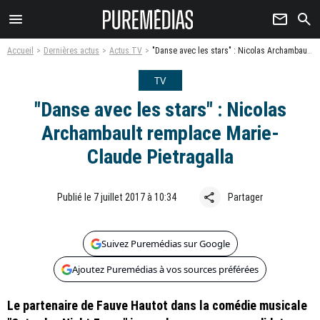
menu
newsletter
search
Accueil
Dernières actus
Actus TV
"Danse avec les stars" : Nicolas Archambault remplace Marie-Claude Pietragalla
TV
"Danse avec les stars" : Nicolas
Archambault remplace Marie-
Claude Pietragalla
share
Publié le 7 juillet 2017 à 10:34
Partager
Suivez Puremédias sur Google
Ajoutez Puremédias à vos sources préférées
Le partenaire de Fauve Hautot dans la comédie musicale