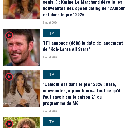
seuls…" : Karine Le Marchand dévoile les
nouveautés des speed dating de "L'Amour
est dans le pré" 2026
5 août 2026
TV
player2
TF1 annonce (déjà) la date de lancement
de "Koh-Lanta All Stars"
4 août 2026
TV
player2
"L'amour est dans le pré" 2026 : Date,
nouveautés, agriculteurs… Tout ce qu'il
faut savoir sur la saison 21 du
programme de M6
2 août 2026
TV
player2