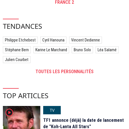
FRANCE 2
TENDANCES
Philippe Etchebest
Cyril Hanouna
Vincent Dedienne
Stéphane Bern
Karine Le Marchand
Bruno Solo
Léa Salamé
Julien Courbet
TOUTES LES PERSONNALITÉS
TOP ARTICLES
TV
player2
TF1 annonce (déjà) la date de lancement
de "Koh-Lanta All Stars"