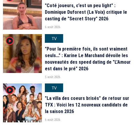
"Coté joueurs, c’est un peu light" :
Dominique Duforest (La Voix) critique le
casting de "Secret Story" 2026
6 août 2026
TV
player2
"Pour la première fois, ils sont vraiment
seuls…" : Karine Le Marchand dévoile les
nouveautés des speed dating de "L'Amour
est dans le pré" 2026
5 août 2026
TV
player2
"La villa des coeurs brisés" de retour sur
TFX : Voici les 12 nouveaux candidats de
la saison 2026
6 août 2026