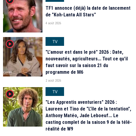
TF1 annonce (déjà) la date de lancement
de "Koh-Lanta All Stars"
4 août 2026
TV
player2
"L'amour est dans le pré" 2026 : Date,
nouveautés, agriculteurs… Tout ce qu'il
faut savoir sur la saison 21 du
programme de M6
2 août 2026
TV
player2
"Les Apprentis aventuriers" 2026 :
Laureen et Tino de "L'île de la tentation",
Anthony Matéo, Jade Leboeuf... Le
casting complet de la saison 9 de la télé-
réalité de W9