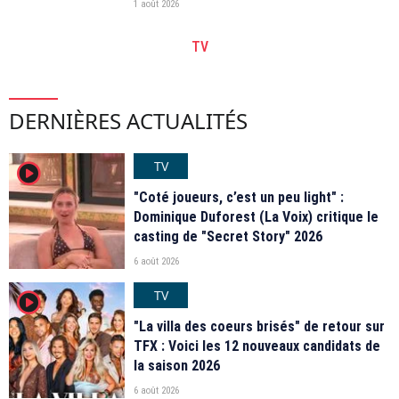
1 août 2026
TV
DERNIÈRES ACTUALITÉS
TV
player2
"Coté joueurs, c’est un peu light" :
Dominique Duforest (La Voix) critique le
casting de "Secret Story" 2026
6 août 2026
TV
player2
"La villa des coeurs brisés" de retour sur
TFX : Voici les 12 nouveaux candidats de
la saison 2026
6 août 2026