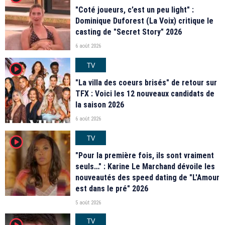
"Coté joueurs, c’est un peu light" :
Dominique Duforest (La Voix) critique le
casting de "Secret Story" 2026
6 août 2026
TV
player2
"La villa des coeurs brisés" de retour sur
TFX : Voici les 12 nouveaux candidats de
la saison 2026
6 août 2026
TV
player2
"Pour la première fois, ils sont vraiment
seuls…" : Karine Le Marchand dévoile les
nouveautés des speed dating de "L'Amour
est dans le pré" 2026
5 août 2026
TV
player2