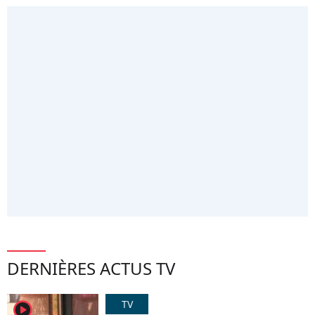
DERNIÈRES ACTUS TV
TV
player2