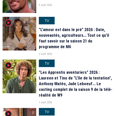
4 août 2026
TV
player2
"L'amour est dans le pré" 2026 : Date,
nouveautés, agriculteurs… Tout ce qu'il
faut savoir sur la saison 21 du
programme de M6
2 août 2026
TV
player2
"Les Apprentis aventuriers" 2026 :
Laureen et Tino de "L'île de la tentation",
Anthony Matéo, Jade Leboeuf... Le
casting complet de la saison 9 de la télé-
réalité de W9
1 août 2026
TV
player2