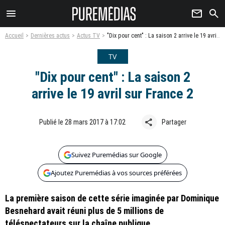
menu
newsletter
search
Accueil
Dernières actus
Actus TV
"Dix pour cent" : La saison 2 arrive le 19 avril sur France 2
TV
"Dix pour cent" : La saison 2
arrive le 19 avril sur France 2
share
Publié le 28 mars 2017 à 17:02
Partager
Suivez Puremédias sur Google
Ajoutez Puremédias à vos sources préférées
La première saison de cette série imaginée par Dominique
Besnehard avait réuni plus de 5 millions de
téléspectateurs sur la chaîne publique.