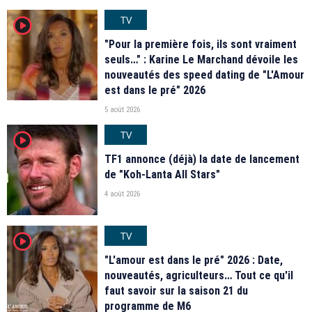
TV
player2
"Pour la première fois, ils sont vraiment
seuls…" : Karine Le Marchand dévoile les
nouveautés des speed dating de "L'Amour
est dans le pré" 2026
5 août 2026
TV
player2
TF1 annonce (déjà) la date de lancement
de "Koh-Lanta All Stars"
4 août 2026
TV
player2
"L'amour est dans le pré" 2026 : Date,
nouveautés, agriculteurs… Tout ce qu'il
faut savoir sur la saison 21 du
programme de M6