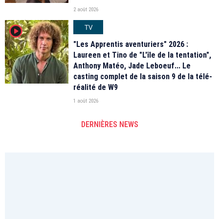
2 août 2026
TV
player2
"Les Apprentis aventuriers" 2026 :
Laureen et Tino de "L'île de la tentation",
Anthony Matéo, Jade Leboeuf... Le
casting complet de la saison 9 de la télé-
réalité de W9
1 août 2026
DERNIÈRES NEWS