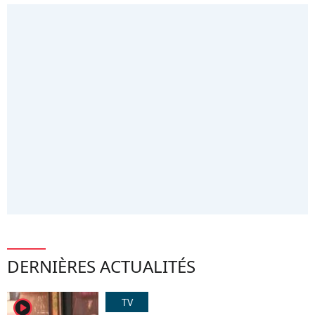
DERNIÈRES ACTUALITÉS
TV
player2