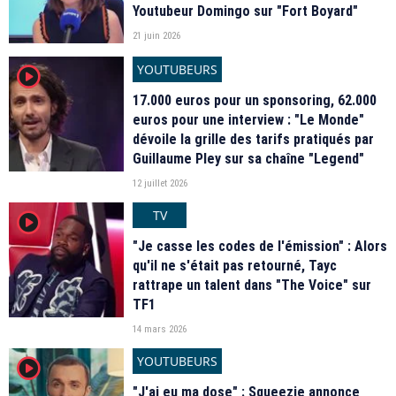
Youtubeur Domingo sur "Fort Boyard"
21 juin 2026
YOUTUBEURS
player2
17.000 euros pour un sponsoring, 62.000
euros pour une interview : "Le Monde"
dévoile la grille des tarifs pratiqués par
Guillaume Pley sur sa chaîne "Legend"
12 juillet 2026
TV
player2
"Je casse les codes de l'émission" : Alors
qu'il ne s'était pas retourné, Tayc
rattrape un talent dans "The Voice" sur
TF1
14 mars 2026
YOUTUBEURS
player2
"J'ai eu ma dose" : Squeezie annonce