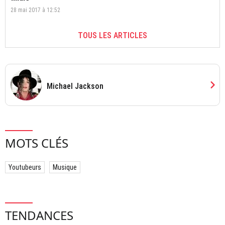
28 mai 2017 à 12:52
TOUS LES ARTICLES
chevron_right
Michael Jackson
MOTS CLÉS
Youtubeurs
Musique
TENDANCES