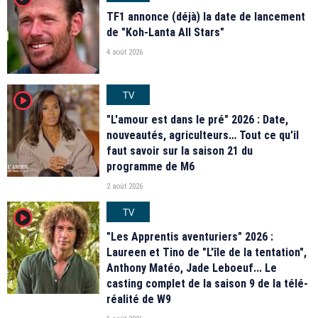
TF1 annonce (déjà) la date de lancement
de "Koh-Lanta All Stars"
4 août 2026
TV
player2
"L'amour est dans le pré" 2026 : Date,
nouveautés, agriculteurs… Tout ce qu'il
faut savoir sur la saison 21 du
programme de M6
2 août 2026
TV
player2
"Les Apprentis aventuriers" 2026 :
Laureen et Tino de "L'île de la tentation",
Anthony Matéo, Jade Leboeuf... Le
casting complet de la saison 9 de la télé-
réalité de W9