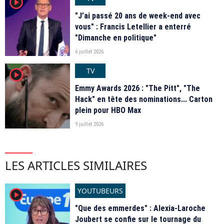
player2
"J’ai passé 20 ans de week-end avec
vous" : Francis Letellier a enterré
"Dimanche en politique"
6 juillet 2026
TV
player2
Emmy Awards 2026 : "The Pitt", "The
Hack" en tête des nominations... Carton
plein pour HBO Max
9 juillet 2026
LES ARTICLES SIMILAIRES
YOUTUBEURS
player2
"Que des emmerdes" : Alexia-Laroche
Joubert se confie sur le tournage du