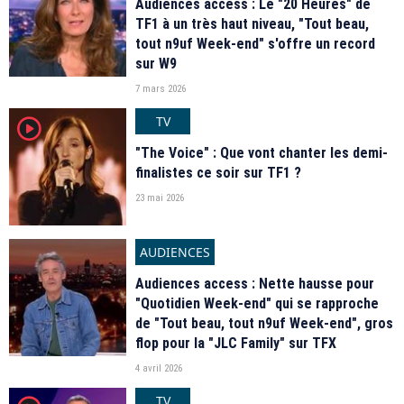
Audiences access : Le "20 Heures" de
TF1 à un très haut niveau, "Tout beau,
tout n9uf Week-end" s'offre un record
sur W9
7 mars 2026
TV
player2
"The Voice" : Que vont chanter les demi-
finalistes ce soir sur TF1 ?
23 mai 2026
AUDIENCES
Audiences access : Nette hausse pour
"Quotidien Week-end" qui se rapproche
de "Tout beau, tout n9uf Week-end", gros
flop pour la "JLC Family" sur TFX
4 avril 2026
TV