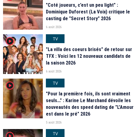
"Coté joueurs, c’est un peu light" :
Dominique Duforest (La Voix) critique le
casting de "Secret Story" 2026
6 août 2026
TV
player2
"La villa des coeurs brisés" de retour sur
TFX : Voici les 12 nouveaux candidats de
la saison 2026
6 août 2026
TV
player2
"Pour la première fois, ils sont vraiment
seuls…" : Karine Le Marchand dévoile les
nouveautés des speed dating de "L'Amour
est dans le pré" 2026
5 août 2026
TV
player2