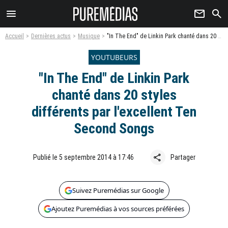
menu
newsletter
search
Accueil
Dernières actus
Musique
"In The End" de Linkin Park chanté dans 20 styles différents par l'excellent Ten Second Songs
YOUTUBEURS
"In The End" de Linkin Park
chanté dans 20 styles
différents par l'excellent Ten
Second Songs
share
Publié le 5 septembre 2014 à 17:46
Partager
Suivez Puremédias sur Google
Ajoutez Puremédias à vos sources préférées