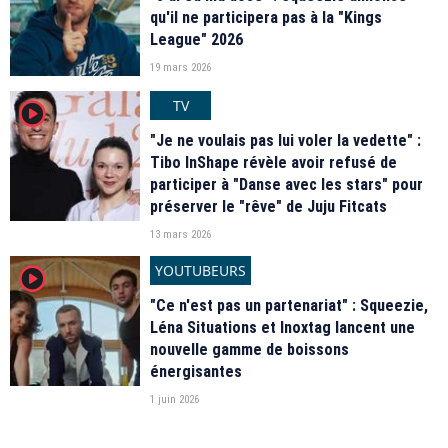
qu'il ne participera pas à la "Kings
League" 2026
19 mars 2026
TV
player2
"Je ne voulais pas lui voler la vedette" :
Tibo InShape révèle avoir refusé de
participer à "Danse avec les stars" pour
préserver le "rêve" de Juju Fitcats
13 mars 2026
YOUTUBEURS
player2
"Ce n'est pas un partenariat" : Squeezie,
Léna Situations et Inoxtag lancent une
nouvelle gamme de boissons
énergisantes
1 juin 2026