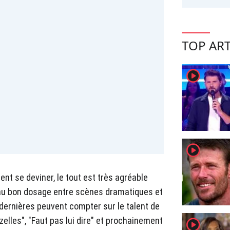
TOP ART
player2
player2
ent se deviner, le tout est très agréable
 au bon dosage entre scènes dramatiques et
dernières peuvent compter sur le talent de
lles", "Faut pas lui dire" et prochainement
player2