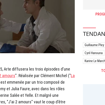
PROG
TENDAN
Guillaume Pley
Cyril Hanouna
Karine Le Marc
5, Arte diffusera les trois épisodes d'une
TO
 2 amours
". Réalisée par Clément Michel ("
La
ci est emmenée par un trio composé de
lémy et Julia Faure, avec dans les rôles
rine Salée et Yelle. Et malgré une
es, "J'ai 2 amours" vaut le coup d'être