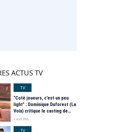
ES ACTUS TV
TV
"Coté joueurs, c’est un peu
light" : Dominique Duforest (La
Voix) critique le casting de
"Secret Story" 2026
6 août 2026
TV