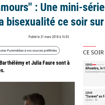
 amours" : Une mini-série
la bisexualité ce soir sur
Publié le 21 mars 2018 à 16:03
outez Puremédias à vos sources préférées
CE SOIR
 Barthélémy et Julia Faure sont à
20h55
Alhambra, le 
es.
d'Espagne
Documentaire cul
22h30
"Carmen" au F
Opéra - 3h