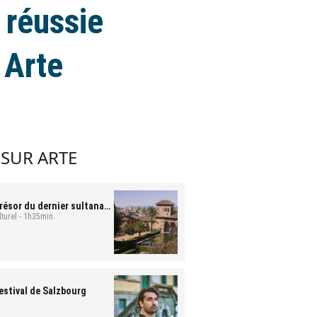
 réussie
 Arte
 SUR ARTE
trésor du dernier sultanat
turel - 1h35min.
estival de Salzbourg