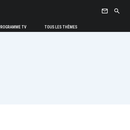
newsletter
search
PROGRAMME TV
TOUS LES THÈMES