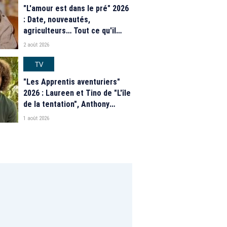
"L'amour est dans le pré" 2026
: Date, nouveautés,
agriculteurs… Tout ce qu'il
faut savoir sur la saison 21 du
2 août 2026
programme de M6
TV
"Les Apprentis aventuriers"
2026 : Laureen et Tino de "L'île
de la tentation", Anthony
Matéo, Jade Leboeuf... Le
1 août 2026
casting complet de la saison 9
de la télé-réalité de W9