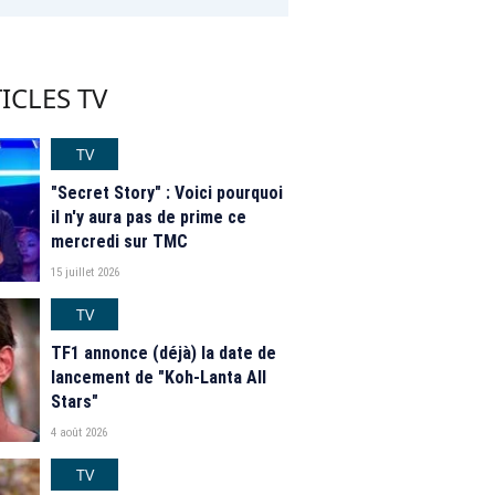
ICLES TV
TV
"Secret Story" : Voici pourquoi
il n'y aura pas de prime ce
mercredi sur TMC
15 juillet 2026
TV
TF1 annonce (déjà) la date de
lancement de "Koh-Lanta All
Stars"
4 août 2026
TV