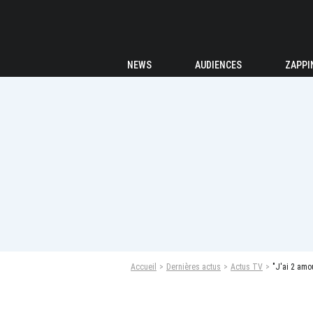
NEWS
AUDIENCES
ZAPPI
Accueil
Dernières actus
Actus TV
"J'ai 2 amou