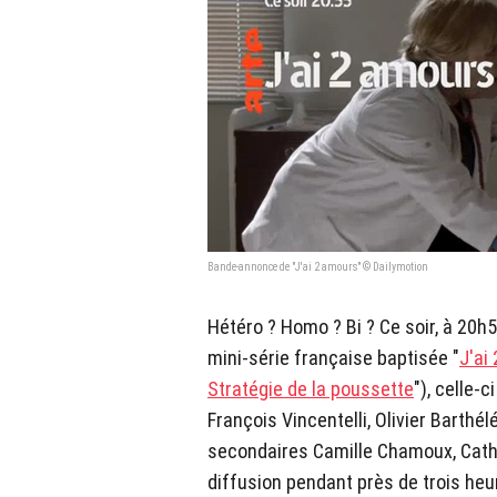
Bande-annonce de "J'ai 2 amours" © Dailymotion
Hétéro ? Homo ? Bi ? Ce soir, à 20h5
mini-série française baptisée "
J'ai
Stratégie de la poussette
"), celle-
François Vincentelli, Olivier Barthé
secondaires Camille Chamoux, Cathe
diffusion pendant près de trois heur