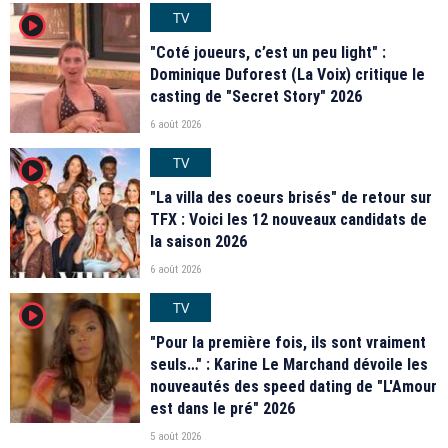
TV
player2
"Coté joueurs, c’est un peu light" :
Dominique Duforest (La Voix) critique le
casting de "Secret Story" 2026
6 août 2026
TV
player2
"La villa des coeurs brisés" de retour sur
TFX : Voici les 12 nouveaux candidats de
la saison 2026
6 août 2026
TV
player2
"Pour la première fois, ils sont vraiment
seuls…" : Karine Le Marchand dévoile les
nouveautés des speed dating de "L'Amour
est dans le pré" 2026
5 août 2026