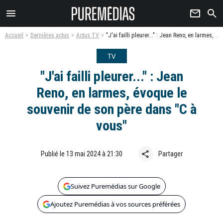
menu
newsletter
search
Accueil
Dernières actus
Actus TV
"J'ai failli pleurer..." : Jean Reno, en larmes, évoque le souvenir de son père dans "C à vous"
TV
"J'ai failli pleurer..." : Jean
Reno, en larmes, évoque le
souvenir de son père dans "C à
vous"
share
Publié le 13 mai 2024 à 21:30
Partager
Suivez Puremédias sur Google
Ajoutez Puremédias à vos sources préférées