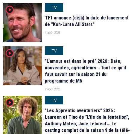
TV
player2
TF1 annonce (déjà) la date de lancement
de "Koh-Lanta All Stars"
4 août 2026
TV
player2
"L'amour est dans le pré" 2026 : Date,
nouveautés, agriculteurs… Tout ce qu'il
faut savoir sur la saison 21 du
programme de M6
2 août 2026
TV
player2
"Les Apprentis aventuriers" 2026 :
Laureen et Tino de "L'île de la tentation",
Anthony Matéo, Jade Leboeuf... Le
casting complet de la saison 9 de la télé-