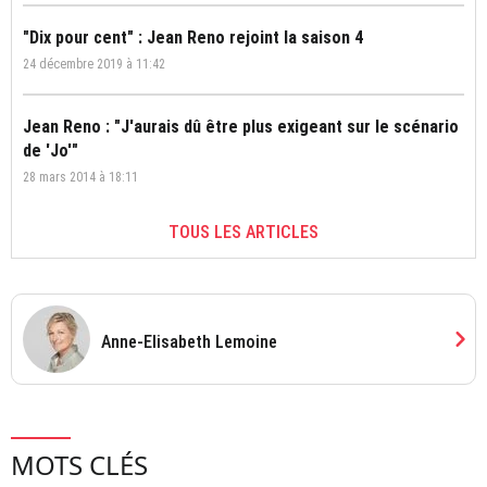
"Dix pour cent" : Jean Reno rejoint la saison 4
24 décembre 2019 à 11:42
Jean Reno : "J'aurais dû être plus exigeant sur le scénario
de 'Jo'"
28 mars 2014 à 18:11
TOUS LES ARTICLES
chevron_right
Anne-Elisabeth Lemoine
MOTS CLÉS