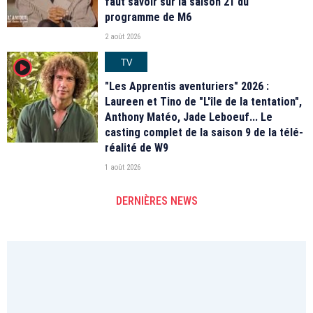
faut savoir sur la saison 21 du
programme de M6
2 août 2026
TV
player2
"Les Apprentis aventuriers" 2026 :
Laureen et Tino de "L'île de la tentation",
Anthony Matéo, Jade Leboeuf... Le
casting complet de la saison 9 de la télé-
réalité de W9
1 août 2026
DERNIÈRES NEWS