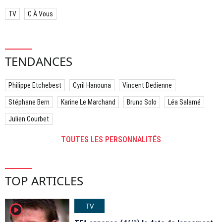
TV
C À Vous
TENDANCES
Philippe Etchebest
Cyril Hanouna
Vincent Dedienne
Stéphane Bern
Karine Le Marchand
Bruno Solo
Léa Salamé
Julien Courbet
TOUTES LES PERSONNALITÉS
TOP ARTICLES
TV
player2