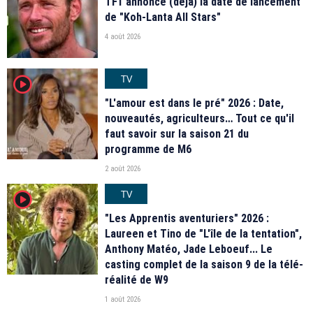
TF1 annonce (déjà) la date de lancement
de "Koh-Lanta All Stars"
4 août 2026
TV
player2
"L'amour est dans le pré" 2026 : Date,
nouveautés, agriculteurs… Tout ce qu'il
faut savoir sur la saison 21 du
programme de M6
2 août 2026
TV
player2
"Les Apprentis aventuriers" 2026 :
Laureen et Tino de "L'île de la tentation",
Anthony Matéo, Jade Leboeuf... Le
casting complet de la saison 9 de la télé-
réalité de W9
1 août 2026