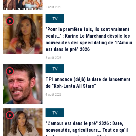
6 août 2026
TV
player2
"Pour la première fois, ils sont vraiment
seuls…" : Karine Le Marchand dévoile les
nouveautés des speed dating de "L'Amour
est dans le pré" 2026
5 août 2026
TV
player2
TF1 annonce (déjà) la date de lancement
de "Koh-Lanta All Stars"
4 août 2026
TV
player2
"L'amour est dans le pré" 2026 : Date,
nouveautés, agriculteurs… Tout ce qu'il