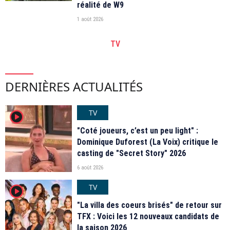
réalité de W9
1 août 2026
TV
DERNIÈRES ACTUALITÉS
TV
player2
"Coté joueurs, c’est un peu light" :
Dominique Duforest (La Voix) critique le
casting de "Secret Story" 2026
6 août 2026
TV
player2
"La villa des coeurs brisés" de retour sur
TFX : Voici les 12 nouveaux candidats de
la saison 2026