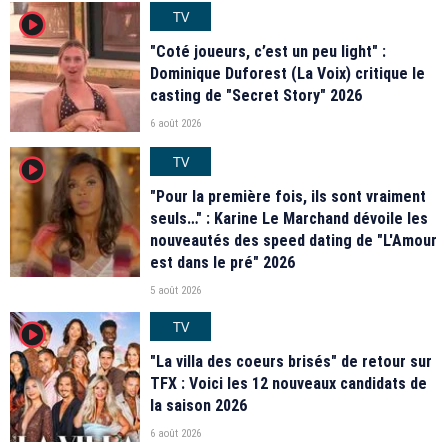
TV
player2
"Coté joueurs, c’est un peu light" :
Dominique Duforest (La Voix) critique le
casting de "Secret Story" 2026
6 août 2026
TV
player2
"Pour la première fois, ils sont vraiment
seuls…" : Karine Le Marchand dévoile les
nouveautés des speed dating de "L'Amour
est dans le pré" 2026
5 août 2026
TV
player2
"La villa des coeurs brisés" de retour sur
TFX : Voici les 12 nouveaux candidats de
la saison 2026
6 août 2026