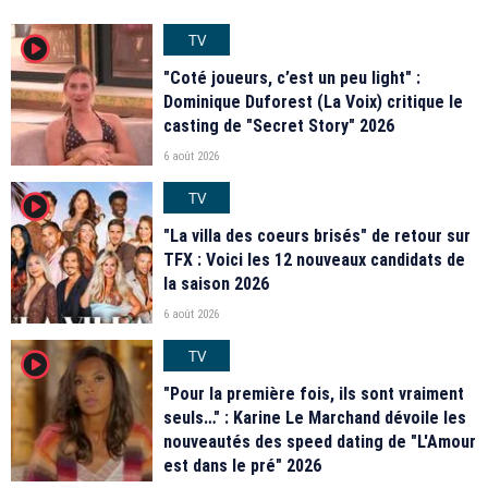
TV
player2
"Coté joueurs, c’est un peu light" :
Dominique Duforest (La Voix) critique le
casting de "Secret Story" 2026
6 août 2026
TV
player2
"La villa des coeurs brisés" de retour sur
TFX : Voici les 12 nouveaux candidats de
la saison 2026
6 août 2026
TV
player2
"Pour la première fois, ils sont vraiment
seuls…" : Karine Le Marchand dévoile les
nouveautés des speed dating de "L'Amour
est dans le pré" 2026