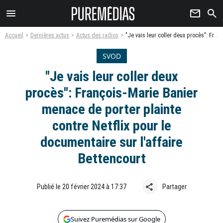
menu
newsletter
search
Accueil
Dernières actus
Actus des radios
"Je vais leur coller deux procès": François-Marie Banier menace de porter plainte contre Netflix pour le documentaire sur l'affaire Bettencourt
SVOD
"Je vais leur coller deux
procès": François-Marie Banier
menace de porter plainte
contre Netflix pour le
documentaire sur l'affaire
Bettencourt
share
Publié le 20 février 2024 à 17:37
Partager
Suivez Puremédias sur Google