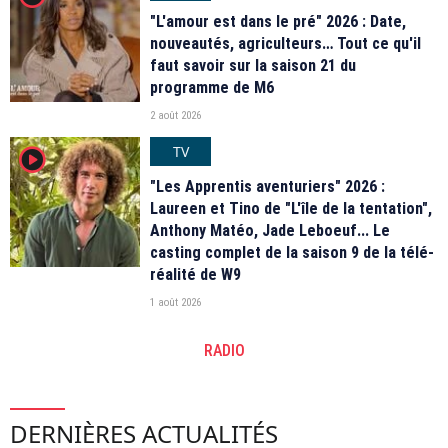
"L'amour est dans le pré" 2026 : Date,
nouveautés, agriculteurs… Tout ce qu'il
faut savoir sur la saison 21 du
programme de M6
2 août 2026
TV
player2
"Les Apprentis aventuriers" 2026 :
Laureen et Tino de "L'île de la tentation",
Anthony Matéo, Jade Leboeuf... Le
casting complet de la saison 9 de la télé-
réalité de W9
1 août 2026
RADIO
DERNIÈRES ACTUALITÉS