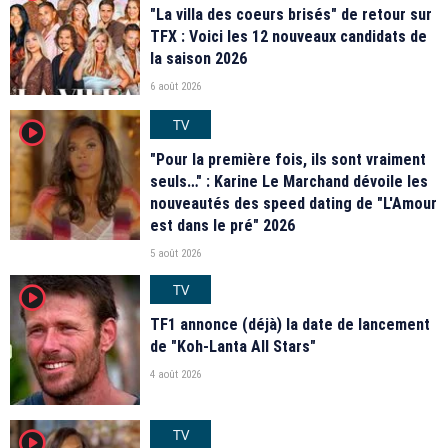
"La villa des coeurs brisés" de retour sur
TFX : Voici les 12 nouveaux candidats de
la saison 2026
6 août 2026
TV
player2
"Pour la première fois, ils sont vraiment
seuls…" : Karine Le Marchand dévoile les
nouveautés des speed dating de "L'Amour
est dans le pré" 2026
5 août 2026
TV
player2
TF1 annonce (déjà) la date de lancement
de "Koh-Lanta All Stars"
4 août 2026
TV
player2