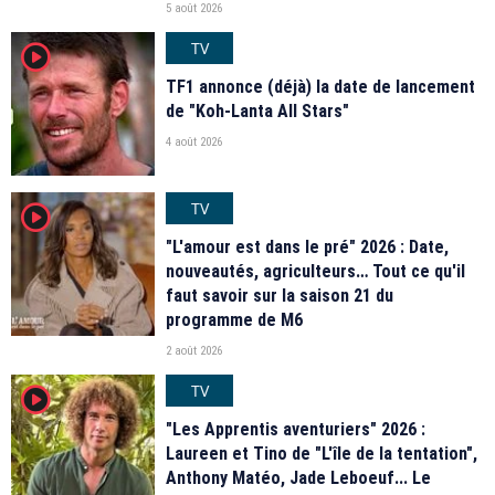
5 août 2026
TV
player2
TF1 annonce (déjà) la date de lancement
de "Koh-Lanta All Stars"
4 août 2026
TV
player2
"L'amour est dans le pré" 2026 : Date,
nouveautés, agriculteurs… Tout ce qu'il
faut savoir sur la saison 21 du
programme de M6
2 août 2026
TV
player2
"Les Apprentis aventuriers" 2026 :
Laureen et Tino de "L'île de la tentation",
Anthony Matéo, Jade Leboeuf... Le