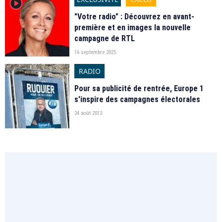
player2
"Votre radio" : Découvrez en avant-
première et en images la nouvelle
campagne de RTL
16 septembre 2025
RADIO
Pour sa publicité de rentrée, Europe 1
s'inspire des campagnes électorales
24 août 2013