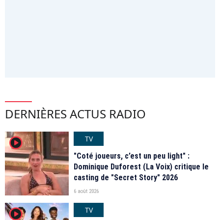
DERNIÈRES ACTUS RADIO
TV
player2
"Coté joueurs, c’est un peu light" :
Dominique Duforest (La Voix) critique le
casting de "Secret Story" 2026
6 août 2026
TV
player2