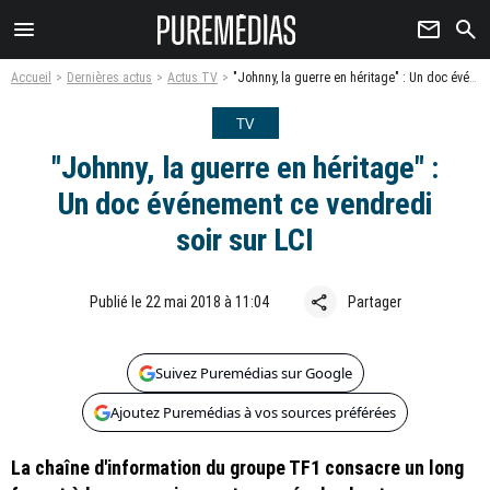
menu
newsletter
search
Accueil
Dernières actus
Actus TV
"Johnny, la guerre en héritage" : Un doc événement ce vendredi soir sur LCI
TV
"Johnny, la guerre en héritage" :
Un doc événement ce vendredi
soir sur LCI
share
Publié le 22 mai 2018 à 11:04
Partager
Suivez Puremédias sur Google
Ajoutez Puremédias à vos sources préférées
La chaîne d'information du groupe TF1 consacre un long