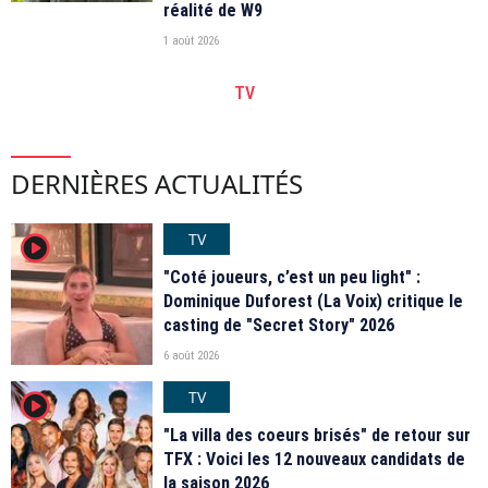
réalité de W9
1 août 2026
TV
DERNIÈRES ACTUALITÉS
TV
player2
"Coté joueurs, c’est un peu light" :
Dominique Duforest (La Voix) critique le
casting de "Secret Story" 2026
6 août 2026
TV
player2
"La villa des coeurs brisés" de retour sur
TFX : Voici les 12 nouveaux candidats de
la saison 2026