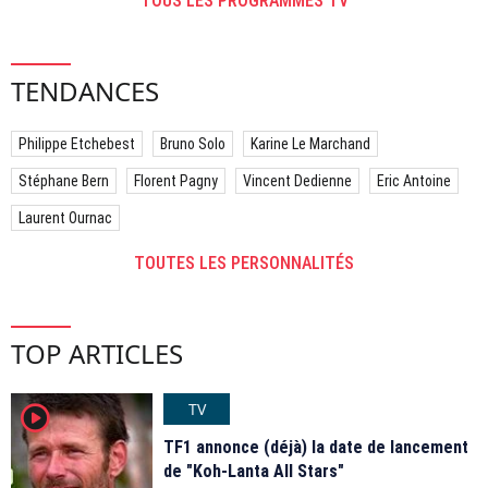
TOUS LES PROGRAMMES TV
TENDANCES
Philippe Etchebest
Bruno Solo
Karine Le Marchand
Stéphane Bern
Florent Pagny
Vincent Dedienne
Eric Antoine
Laurent Ournac
TOUTES LES PERSONNALITÉS
TOP ARTICLES
TV
player2
TF1 annonce (déjà) la date de lancement
de "Koh-Lanta All Stars"