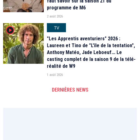
faut savoir sur la saison 21 du
programme de M6
2 août 2026
TV
player2
"Les Apprentis aventuriers" 2026 :
Laureen et Tino de "L'île de la tentation",
Anthony Matéo, Jade Leboeuf... Le
casting complet de la saison 9 de la télé-
réalité de W9
1 août 2026
DERNIÈRES NEWS