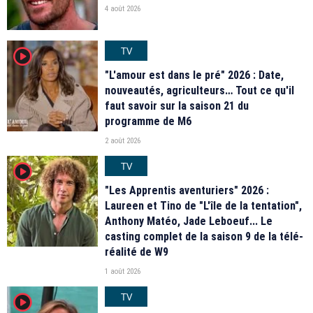
4 août 2026
TV
player2
"L'amour est dans le pré" 2026 : Date,
nouveautés, agriculteurs… Tout ce qu'il
faut savoir sur la saison 21 du
programme de M6
2 août 2026
TV
player2
"Les Apprentis aventuriers" 2026 :
Laureen et Tino de "L'île de la tentation",
Anthony Matéo, Jade Leboeuf... Le
casting complet de la saison 9 de la télé-
réalité de W9
1 août 2026
TV
player2