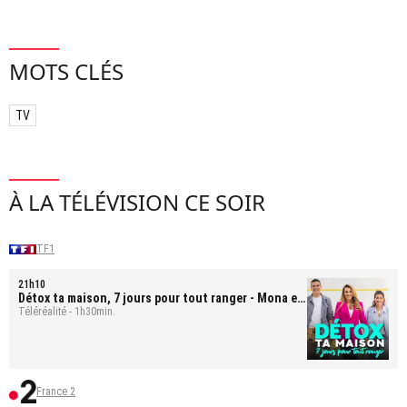
MOTS CLÉS
TV
À LA TÉLÉVISION CE SOIR
TF1
21h10
Détox ta maison, 7 jours pour tout ranger
- Mona et
Bastien
Téléréalité - 1h30min.
France 2