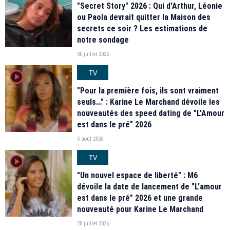
"Secret Story" 2026 : Qui d'Arthur, Léonie
ou Paola devrait quitter la Maison des
secrets ce soir ? Les estimations de
notre sondage
30 juillet 2026
TV
player2
"Pour la première fois, ils sont vraiment
seuls…" : Karine Le Marchand dévoile les
nouveautés des speed dating de "L'Amour
est dans le pré" 2026
5 août 2026
TV
player2
"Un nouvel espace de liberté" : M6
dévoile la date de lancement de "L'amour
est dans le pré" 2026 et une grande
nouveauté pour Karine Le Marchand
28 juillet 2026