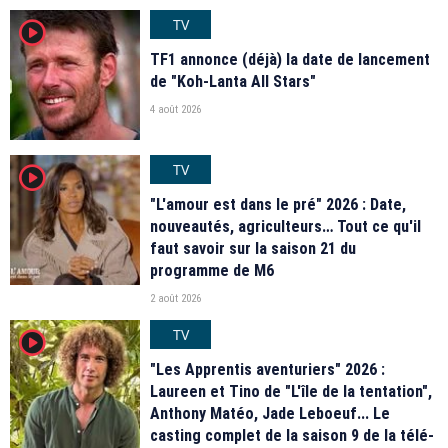
TV
player2
TF1 annonce (déjà) la date de lancement
de "Koh-Lanta All Stars"
4 août 2026
TV
player2
"L'amour est dans le pré" 2026 : Date,
nouveautés, agriculteurs… Tout ce qu'il
faut savoir sur la saison 21 du
programme de M6
2 août 2026
TV
player2
"Les Apprentis aventuriers" 2026 :
Laureen et Tino de "L'île de la tentation",
Anthony Matéo, Jade Leboeuf... Le
casting complet de la saison 9 de la télé-