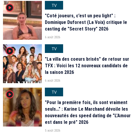
TV
player2
"Coté joueurs, c’est un peu light" :
Dominique Duforest (La Voix) critique le
casting de "Secret Story" 2026
6 août 2026
TV
player2
"La villa des coeurs brisés" de retour sur
TFX : Voici les 12 nouveaux candidats de
la saison 2026
6 août 2026
TV
player2
"Pour la première fois, ils sont vraiment
seuls…" : Karine Le Marchand dévoile les
nouveautés des speed dating de "L'Amour
est dans le pré" 2026
5 août 2026