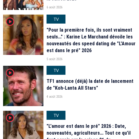
6 août 2026
TV
player2
"Pour la première fois, ils sont vraiment
seuls…" : Karine Le Marchand dévoile les
nouveautés des speed dating de "L'Amour
est dans le pré" 2026
5 août 2026
TV
player2
TF1 annonce (déjà) la date de lancement
de "Koh-Lanta All Stars"
4 août 2026
TV
player2
"L'amour est dans le pré" 2026 : Date,
nouveautés, agriculteurs… Tout ce qu'il