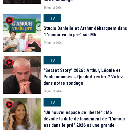
30 juillet 2026
TV
player2
Studio Danielle et Arthur débarquent dans
"L’amour vu du pré" sur M6
29 juillet 2026
TV
player2
"Secret Story" 2026 : Arthur, Léonie et
Paola nommés... Qui doit rester ? Votez
dans notre sondage
28 juillet 2026
TV
player2
"Un nouvel espace de liberté" : M6
dévoile la date de lancement de "L'amour
est dans le pré" 2026 et une grande