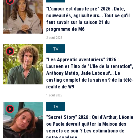
player2
"L'amour est dans le pré" 2026 : Date,
nouveautés, agriculteurs… Tout ce qu'il
faut savoir sur la saison 21 du
programme de M6
2 août 2026
TV
player2
"Les Apprentis aventuriers" 2026 :
Laureen et Tino de "L'île de la tentation",
Anthony Matéo, Jade Leboeuf... Le
casting complet de la saison 9 de la télé-
réalité de W9
1 août 2026
TV
player2
"Secret Story" 2026 : Qui d'Arthur, Léonie
ou Paola devrait quitter la Maison des
secrets ce soir ? Les estimations de
notre sondage