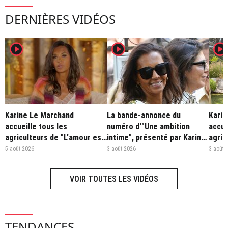
DERNIÈRES VIDÉOS
player2
player2
player2
Karine Le Marchand
La bande-annonce du
Karin
accueille tous les
numéro d'"Une ambition
accue
agriculteurs de "L'amour est
intime", présenté par Karine
agric
dans le pré, 20 ans".
Le Marchand sur M6
dans 
5 août 2026
3 août 2026
3 août 
VOIR TOUTES LES VIDÉOS
TENDANCES