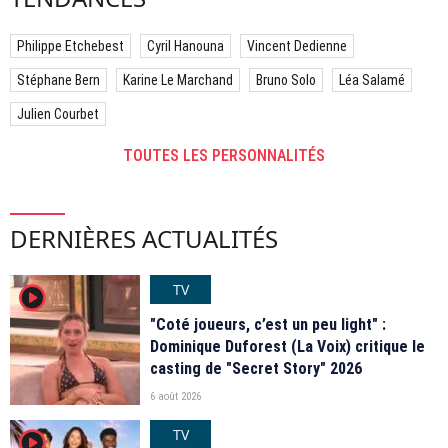
Philippe Etchebest
Cyril Hanouna
Vincent Dedienne
Stéphane Bern
Karine Le Marchand
Bruno Solo
Léa Salamé
Julien Courbet
TOUTES LES PERSONNALITÉS
DERNIÈRES ACTUALITÉS
TV
player2
"Coté joueurs, c’est un peu light" :
Dominique Duforest (La Voix) critique le
casting de "Secret Story" 2026
6 août 2026
TV
player2