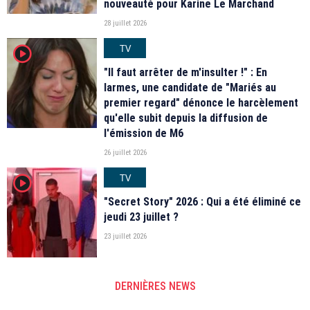
nouveauté pour Karine Le Marchand
28 juillet 2026
TV
player2
"Il faut arrêter de m'insulter !" : En
larmes, une candidate de "Mariés au
premier regard" dénonce le harcèlement
qu'elle subit depuis la diffusion de
l'émission de M6
26 juillet 2026
TV
player2
"Secret Story" 2026 : Qui a été éliminé ce
jeudi 23 juillet ?
23 juillet 2026
DERNIÈRES NEWS