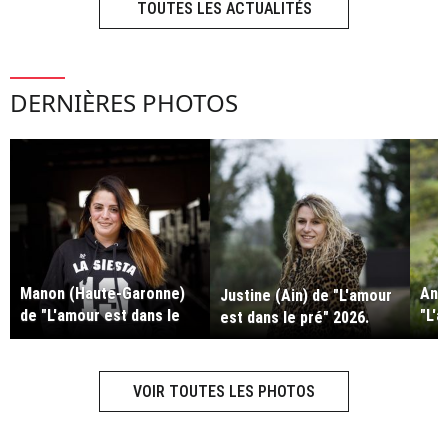
TOUTES LES ACTUALITÉS
DERNIÈRES PHOTOS
Manon (Haute-Garonne)
Ant
Justine (Ain) de "L'amour
de "L'amour est dans le
"L'a
est dans le pré" 2026.
pré" 2026.
202
VOIR TOUTES LES PHOTOS