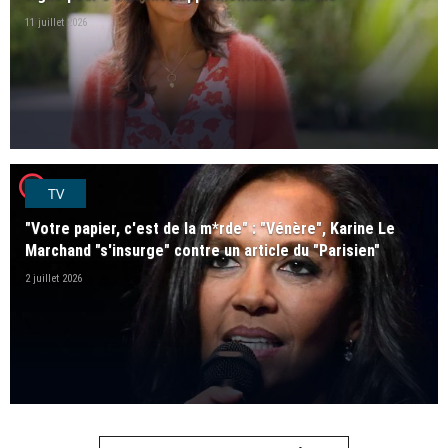
11 juillet 2026
player2
TV
"Votre papier, c'est de la m*rde" : "Vénère", Karine Le
Marchand "s'insurge" contre un article du "Parisien"
2 juillet 2026