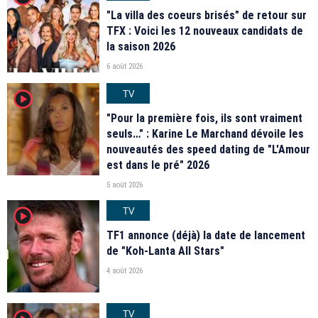
"La villa des coeurs brisés" de retour sur
TFX : Voici les 12 nouveaux candidats de
la saison 2026
6 août 2026
TV
player2
"Pour la première fois, ils sont vraiment
seuls…" : Karine Le Marchand dévoile les
nouveautés des speed dating de "L'Amour
est dans le pré" 2026
5 août 2026
TV
player2
TF1 annonce (déjà) la date de lancement
de "Koh-Lanta All Stars"
4 août 2026
TV