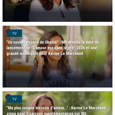
player2
TV
"Un nouvel espace de liberté" : M6 dévoile la date de
lancement de "L'amour est dans le pré" 2026 et une
grande nouveauté pour Karine Le Marchand
28 juillet 2026
player2
TV
"Ma plus longue histoire d'amour…" : Karine Le Marchand
signe pour 3 saisons supplémentaires sur M6