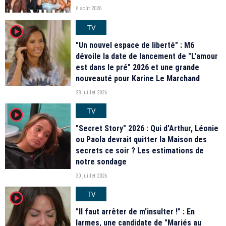
6 août 2026
TV
player2
"Un nouvel espace de liberté" : M6
dévoile la date de lancement de "L'amour
est dans le pré" 2026 et une grande
nouveauté pour Karine Le Marchand
28 juillet 2026
TV
player2
"Secret Story" 2026 : Qui d'Arthur, Léonie
ou Paola devrait quitter la Maison des
secrets ce soir ? Les estimations de
notre sondage
30 juillet 2026
TV
player2
"Il faut arrêter de m'insulter !" : En
larmes, une candidate de "Mariés au