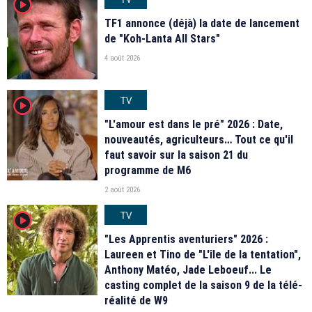
player2
TF1 annonce (déjà) la date de lancement
de "Koh-Lanta All Stars"
4 août 2026
TV
player2
"L'amour est dans le pré" 2026 : Date,
nouveautés, agriculteurs… Tout ce qu'il
faut savoir sur la saison 21 du
programme de M6
2 août 2026
TV
player2
"Les Apprentis aventuriers" 2026 :
Laureen et Tino de "L'île de la tentation",
Anthony Matéo, Jade Leboeuf... Le
casting complet de la saison 9 de la télé-
réalité de W9