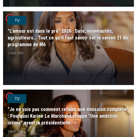
player2
TV
"L'amour est dans le pré" 2026 : Date, nouveautés,
agriculteurs… Tout ce qu'il faut savoir sur la saison 21 du
programme de M6
2 août 2026
player2
TV
"Je ne vois pas comment refaire une émission complète"
: Pourquoi Karine Le Marchand stoppe "Une ambition
intime" avant la présidentielle
1 août 2026