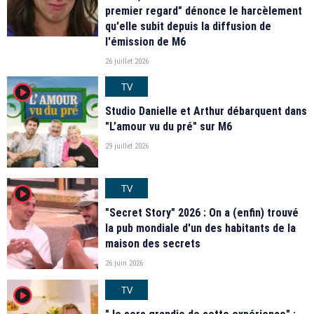
premier regard" dénonce le harcèlement
qu'elle subit depuis la diffusion de
l'émission de M6
26 juillet 2026
TV
player2
Studio Danielle et Arthur débarquent dans
"L’amour vu du pré" sur M6
29 juillet 2026
TV
player2
"Secret Story" 2026 : On a (enfin) trouvé
la pub mondiale d'un des habitants de la
maison des secrets
26 juin 2026
TV
player2