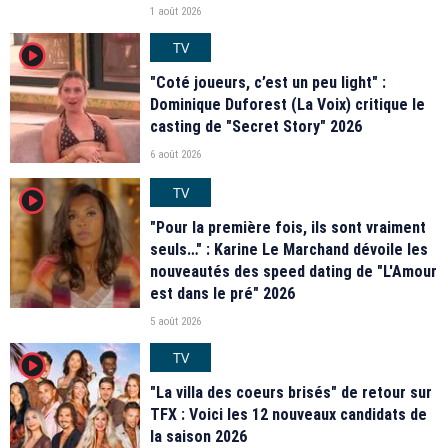
1 août 2026
TV
player2
"Coté joueurs, c’est un peu light" :
Dominique Duforest (La Voix) critique le
casting de "Secret Story" 2026
6 août 2026
TV
player2
"Pour la première fois, ils sont vraiment
seuls…" : Karine Le Marchand dévoile les
nouveautés des speed dating de "L'Amour
est dans le pré" 2026
5 août 2026
TV
player2
"La villa des coeurs brisés" de retour sur
TFX : Voici les 12 nouveaux candidats de
la saison 2026