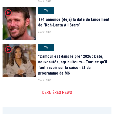
5 août 2026
TV
player2
TF1 annonce (déjà) la date de lancement
de "Koh-Lanta All Stars"
4 août 2026
TV
player2
"L'amour est dans le pré" 2026 : Date,
nouveautés, agriculteurs… Tout ce qu'il
faut savoir sur la saison 21 du
programme de M6
2 août 2026
DERNIÈRES NEWS