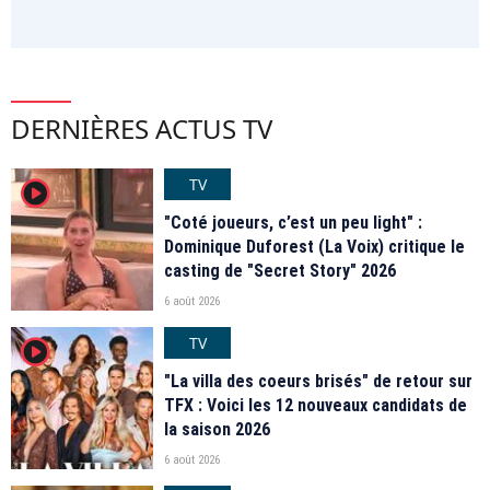
DERNIÈRES ACTUS TV
TV
player2
"Coté joueurs, c’est un peu light" :
Dominique Duforest (La Voix) critique le
casting de "Secret Story" 2026
6 août 2026
TV
player2
"La villa des coeurs brisés" de retour sur
TFX : Voici les 12 nouveaux candidats de
la saison 2026
6 août 2026