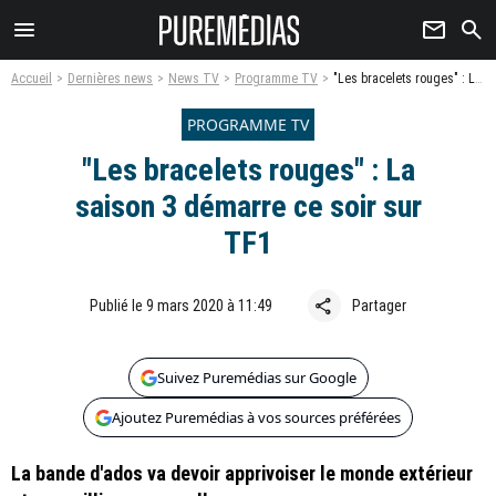
menu
newsletter
search
Accueil
Dernières news
News TV
Programme TV
"Les bracelets rouges" : La saison 3 démarre ce soir sur TF1
PROGRAMME TV
"Les bracelets rouges" : La
saison 3 démarre ce soir sur
TF1
share
Publié le 9 mars 2020 à 11:49
Partager
Suivez Puremédias sur Google
Ajoutez Puremédias à vos sources préférées
La bande d'ados va devoir apprivoiser le monde extérieur