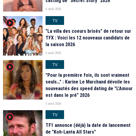
casting de "Secret Story" 2026
6 août 2026
TV
player2
"La villa des coeurs brisés" de retour sur
TFX : Voici les 12 nouveaux candidats de
la saison 2026
6 août 2026
TV
player2
"Pour la première fois, ils sont vraiment
seuls…" : Karine Le Marchand dévoile les
nouveautés des speed dating de "L'Amour
est dans le pré" 2026
5 août 2026
TV
player2
TF1 annonce (déjà) la date de lancement
de "Koh-Lanta All Stars"