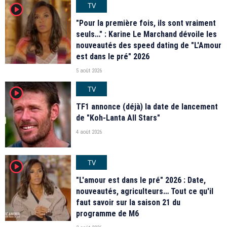
TV
player2
"Pour la première fois, ils sont vraiment
seuls…" : Karine Le Marchand dévoile les
nouveautés des speed dating de "L'Amour
est dans le pré" 2026
5 août 2026
TV
player2
TF1 annonce (déjà) la date de lancement
de "Koh-Lanta All Stars"
4 août 2026
TV
player2
"L'amour est dans le pré" 2026 : Date,
nouveautés, agriculteurs… Tout ce qu'il
faut savoir sur la saison 21 du
programme de M6