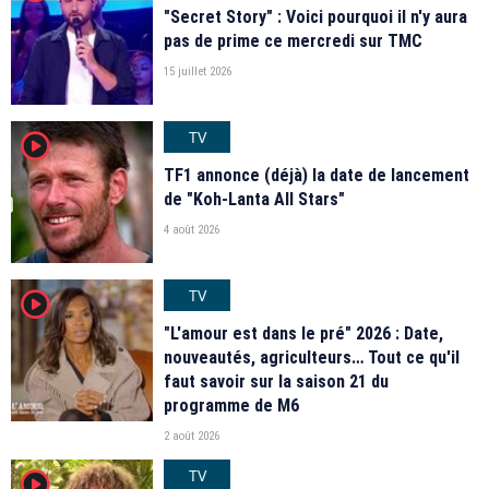
"Secret Story" : Voici pourquoi il n'y aura
pas de prime ce mercredi sur TMC
15 juillet 2026
TV
player2
TF1 annonce (déjà) la date de lancement
de "Koh-Lanta All Stars"
4 août 2026
TV
player2
"L'amour est dans le pré" 2026 : Date,
nouveautés, agriculteurs… Tout ce qu'il
faut savoir sur la saison 21 du
programme de M6
2 août 2026
TV
player2