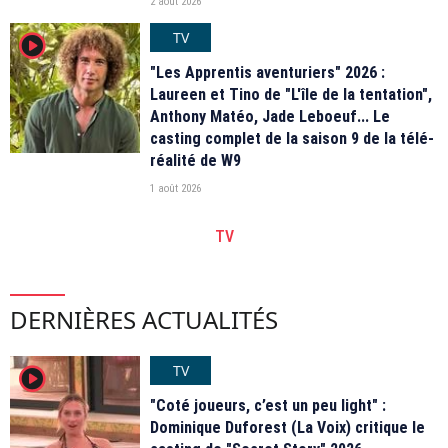
2 août 2026
TV
player2
"Les Apprentis aventuriers" 2026 :
Laureen et Tino de "L'île de la tentation",
Anthony Matéo, Jade Leboeuf... Le
casting complet de la saison 9 de la télé-
réalité de W9
1 août 2026
TV
DERNIÈRES ACTUALITÉS
TV
player2
"Coté joueurs, c’est un peu light" :
Dominique Duforest (La Voix) critique le