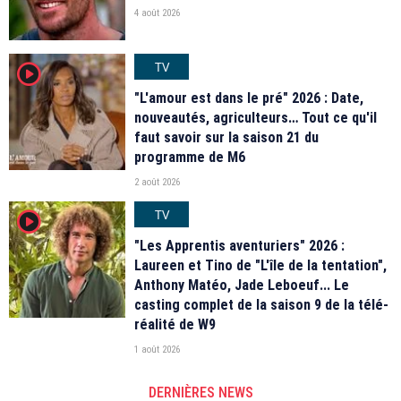
4 août 2026
TV
player2
"L'amour est dans le pré" 2026 : Date,
nouveautés, agriculteurs… Tout ce qu'il
faut savoir sur la saison 21 du
programme de M6
2 août 2026
TV
player2
"Les Apprentis aventuriers" 2026 :
Laureen et Tino de "L'île de la tentation",
Anthony Matéo, Jade Leboeuf... Le
casting complet de la saison 9 de la télé-
réalité de W9
1 août 2026
DERNIÈRES NEWS