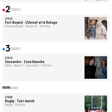
France 2
21h10
Fort Boyard
- L'Unicef et le Refuge
Divertissement - Saison 37 - 2h15min.
France 3
21h10
Cassandre
- Zone blanche
Série - Saison 7 - Épisode 2 - 1h35min.
Canal+
21h00
Rugby : Test-match
Rugby - 2h02min.